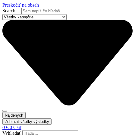
Preskočiť na obsah
Search ...
Nájdených
Zobraziť všetky výsledky
0
€
0
Cart
Vyhľadať