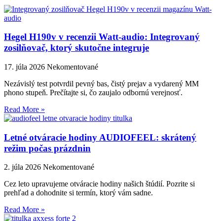
Hegel H190v v recenzii Watt-audio: Integrovaný
zosilňovač, ktorý skutočne integruje
17. júla 2026
Nekomentované
Nezávislý test potvrdil pevný bas, čistý prejav a vydarený MM
phono stupeň. Prečítajte si, čo zaujalo odbornú verejnosť.
Read More »
Letné otváracie hodiny AUDIOFEEL: skrátený
režim počas prázdnin
2. júla 2026
Nekomentované
Cez leto upravujeme otváracie hodiny našich štúdií. Pozrite si
prehľad a dohodnite si termín, ktorý vám sadne.
Read More »