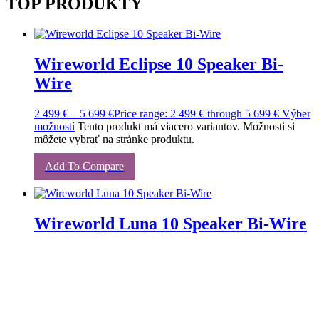
TOP PRODUKTY
Wireworld Eclipse 10 Speaker Bi-
Wire
2 499
€
–
5 699
€
Price range: 2 499 € through 5 699 €
Výber
možností
Tento produkt má viacero variantov. Možnosti si
môžete vybrať na stránke produktu.
Add To Compare
Wireworld Luna 10 Speaker Bi-Wire
215
€
–
342
€
Price range: 215 € through 342 €
Výber
možností
Tento produkt má viacero variantov. Možnosti si
môžete vybrať na stránke produktu.
Add To Compare