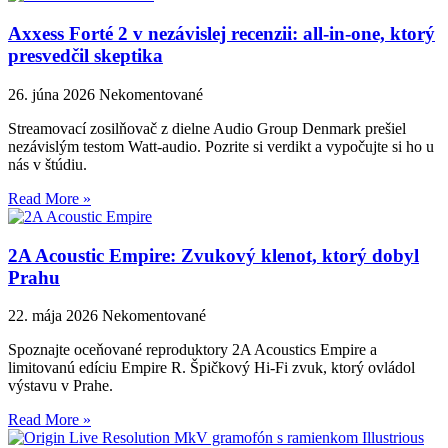
Axxess Forté 2 v nezávislej recenzii: all-in-one, ktorý
presvedčil skeptika
26. júna 2026
Nekomentované
Streamovací zosilňovač z dielne Audio Group Denmark prešiel
nezávislým testom Watt-audio. Pozrite si verdikt a vypočujte si ho u
nás v štúdiu.
Read More »
2A Acoustic Empire: Zvukový klenot, ktorý dobyl
Prahu
22. mája 2026
Nekomentované
Spoznajte oceňované reproduktory 2A Acoustics Empire a
limitovanú edíciu Empire R. Špičkový Hi-Fi zvuk, ktorý ovládol
výstavu v Prahe.
Read More »