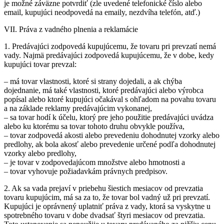
je možné záväzne potvrdiť (zle uvedené telefonické číslo alebo
email, kupujúci neodpovedá na emaily, nezdvíha telefón, atď.)
VII. Práva z vadného plnenia a reklamácie
1. Predávajúci zodpovedá kupujúcemu, že tovaru pri prevzatí nemá
vady. Najmä predávajúci zodpovedá kupujúcemu, že v dobe, kedy
kupujúci tovar prevzal:
– má tovar vlastnosti, ktoré si strany dojedali, a ak chýba
dojednanie, má také vlastnosti, ktoré predávajúci alebo výrobca
popísal alebo ktoré kupujúci očakával s ohľadom na povahu tovaru
a na základe reklamy predávajúcim vykonanej,
– sa tovar hodí k účelu, ktorý pre jeho použitie predávajúci uvádza
alebo ku ktorému sa tovar tohoto druhu obvykle používa,
– tovar zodpovedá akosti alebo prevedeniu dohodnutej vzorky alebo
predlohy, ak bola akosť alebo prevedenie určené podľa dohodnutej
vzorky alebo predlohy,
– je tovar v zodpovedajúcom množstve alebo hmotnosti a
– tovar vyhovuje požiadavkám právnych predpisov.
2. Ak sa vada prejaví v priebehu šiestich mesiacov od prevzatia
tovaru kupujúcim, má sa za to, že tovar bol vadný už pri prevzatí.
Kupujúci je oprávnený uplatniť práva z vady, ktorá sa vyskytne u
spotrebného tovaru v dobe dvadsať štyri mesiacov od prevzatia.