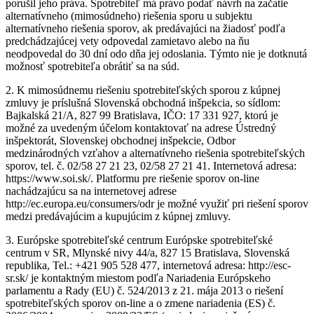
porušil jeho práva. Spotrebiteľ má právo podať návrh na začatie
alternatívneho (mimosúdneho) riešenia sporu u subjektu
alternatívneho riešenia sporov, ak predávajúci na žiadosť podľa
predchádzajúcej vety odpovedal zamietavo alebo na ňu
neodpovedal do 30 dní odo dňa jej odoslania. Týmto nie je dotknutá
možnosť spotrebiteľa obrátiť sa na súd.
2. K mimosúdnemu riešeniu spotrebiteľských sporou z kúpnej
zmluvy je príslušná Slovenská obchodná inšpekcia, so sídlom:
Bajkalská 21/A, 827 99 Bratislava, IČO: 17 331 927, ktorú je
možné za uvedeným účelom kontaktovať na adrese Ústredný
inšpektorát, Slovenskej obchodnej inšpekcie, Odbor
medzinárodných vzťahov a alternatívneho riešenia spotrebiteľských
sporov, tel. č. 02/58 27 21 23, 02/58 27 21 41. Internetová adresa:
https://www.soi.sk/. Platformu pre riešenie sporov on-line
nachádzajúcu sa na internetovej adrese
http://ec.europa.eu/consumers/odr je možné využiť pri riešení sporov
medzi predávajúcim a kupujúcim z kúpnej zmluvy.
3. Európske spotrebiteľské centrum Európske spotrebiteľské
centrum v SR, Mlynské nivy 44/a, 827 15 Bratislava, Slovenská
republika, Tel.: +421 905 528 477, internetová adresa: http://esc-
sr.sk/ je kontaktným miestom podľa Nariadenia Európskeho
parlamentu a Rady (EU) č. 524/2013 z 21. mája 2013 o riešení
spotrebiteľských sporov on-line a o zmene nariadenia (ES) č.