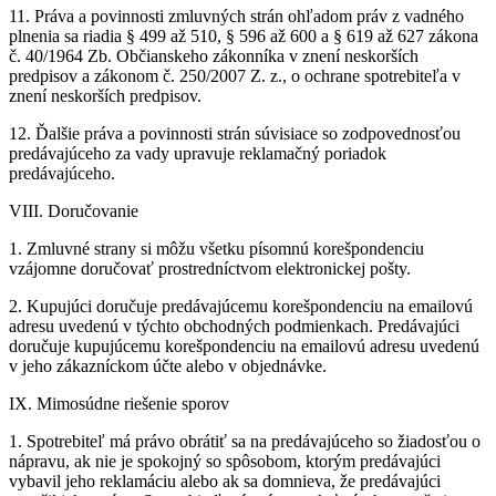
11. Práva a povinnosti zmluvných strán ohľadom práv z vadného
plnenia sa riadia § 499 až 510, § 596 až 600 a § 619 až 627 zákona
č. 40/1964 Zb. Občianskeho zákonníka v znení neskorších
predpisov a zákonom č. 250/2007 Z. z., o ochrane spotrebiteľa v
znení neskorších predpisov.
12. Ďalšie práva a povinnosti strán súvisiace so zodpovednosťou
predávajúceho za vady upravuje reklamačný poriadok
predávajúceho.
VIII. Doručovanie
1. Zmluvné strany si môžu všetku písomnú korešpondenciu
vzájomne doručovať prostredníctvom elektronickej pošty.
2. Kupujúci doručuje predávajúcemu korešpondenciu na emailovú
adresu uvedenú v týchto obchodných podmienkach. Predávajúci
doručuje kupujúcemu korešpondenciu na emailovú adresu uvedenú
v jeho zákazníckom účte alebo v objednávke.
IX. Mimosúdne riešenie sporov
1. Spotrebiteľ má právo obrátiť sa na predávajúceho so žiadosťou o
nápravu, ak nie je spokojný so spôsobom, ktorým predávajúci
vybavil jeho reklamáciu alebo ak sa domnieva, že predávajúci