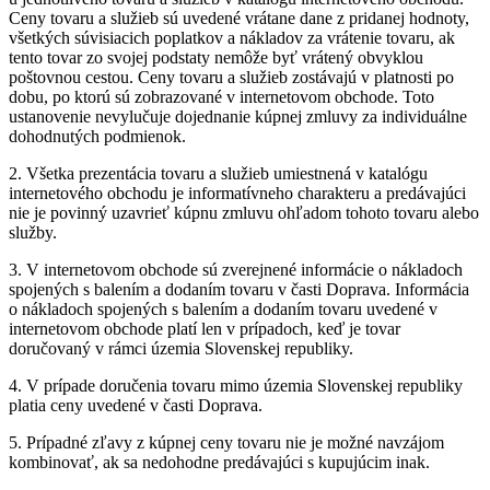
Ceny tovaru a služieb sú uvedené vrátane dane z pridanej hodnoty,
všetkých súvisiacich poplatkov a nákladov za vrátenie tovaru, ak
tento tovar zo svojej podstaty nemôže byť vrátený obvyklou
poštovnou cestou. Ceny tovaru a služieb zostávajú v platnosti po
dobu, po ktorú sú zobrazované v internetovom obchode. Toto
ustanovenie nevylučuje dojednanie kúpnej zmluvy za individuálne
dohodnutých podmienok.
2. Všetka prezentácia tovaru a služieb umiestnená v katalógu
internetového obchodu je informatívneho charakteru a predávajúci
nie je povinný uzavrieť kúpnu zmluvu ohľadom tohoto tovaru alebo
služby.
3. V internetovom obchode sú zverejnené informácie o nákladoch
spojených s balením a dodaním tovaru v časti Doprava. Informácia
o nákladoch spojených s balením a dodaním tovaru uvedené v
internetovom obchode platí len v prípadoch, keď je tovar
doručovaný v rámci územia Slovenskej republiky.
4. V prípade doručenia tovaru mimo územia Slovenskej republiky
platia ceny uvedené v časti Doprava.
5. Prípadné zľavy z kúpnej ceny tovaru nie je možné navzájom
kombinovať, ak sa nedohodne predávajúci s kupujúcim inak.