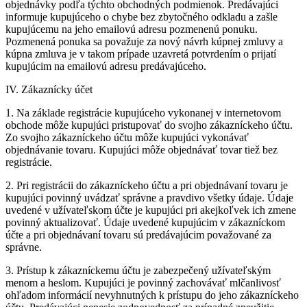
objednávky podľa týchto obchodných podmienok. Predávajúci
informuje kupujúceho o chybe bez zbytočného odkladu a zašle
kupujúcemu na jeho emailovú adresu pozmenenú ponuku.
Pozmenená ponuka sa považuje za nový návrh kúpnej zmluvy a
kúpna zmluva je v takom prípade uzavretá potvrdením o prijatí
kupujúcim na emailovú adresu predávajúceho.
IV. Zákaznícky účet
1. Na základe registrácie kupujúceho vykonanej v internetovom
obchode môže kupujúci pristupovať do svojho zákazníckeho účtu.
Zo svojho zákazníckeho účtu môže kupujúci vykonávať
objednávanie tovaru. Kupujúci môže objednávať tovar tiež bez
registrácie.
2. Pri registrácii do zákazníckeho účtu a pri objednávaní tovaru je
kupujúci povinný uvádzať správne a pravdivo všetky údaje. Údaje
uvedené v užívateľskom účte je kupujúci pri akejkoľvek ich zmene
povinný aktualizovať. Údaje uvedené kupujúcim v zákazníckom
účte a pri objednávaní tovaru sú predávajúcim považované za
správne.
3. Prístup k zákazníckemu účtu je zabezpečený užívateľským
menom a heslom. Kupujúci je povinný zachovávať mlčanlivosť
ohľadom informácií nevyhnutných k prístupu do jeho zákazníckeho