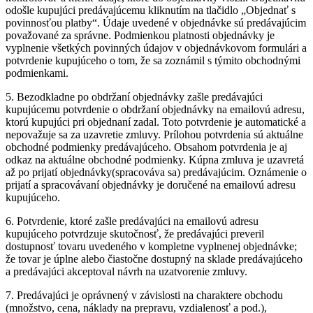
odošle kupujúci predávajúcemu kliknutím na tlačidlo „Objednať s
povinnosťou platby“. Údaje uvedené v objednávke sú predávajúcim
považované za správne. Podmienkou platnosti objednávky je
vyplnenie všetkých povinných údajov v objednávkovom formulári a
potvrdenie kupujúceho o tom, že sa zoznámil s týmito obchodnými
podmienkami.
5. Bezodkladne po obdržaní objednávky zašle predávajúci
kupujúcemu potvrdenie o obdržaní objednávky na emailovú adresu,
ktorú kupujúci pri objednaní zadal. Toto potvrdenie je automatické a
nepovažuje sa za uzavretie zmluvy. Prílohou potvrdenia sú aktuálne
obchodné podmienky predávajúceho. Obsahom potvrdenia je aj
odkaz na aktuálne obchodné podmienky. Kúpna zmluva je uzavretá
až po prijatí objednávky(spracováva sa) predávajúcim. Oznámenie o
prijatí a spracovávaní objednávky je doručené na emailovú adresu
kupujúceho.
6. Potvrdenie, ktoré zašle predávajúci na emailovú adresu
kupujúceho potvrdzuje skutočnosť, že predávajúci preveril
dostupnosť tovaru uvedeného v kompletne vyplnenej objednávke;
že tovar je úplne alebo čiastočne dostupný na sklade predávajúceho
a predávajúci akceptoval návrh na uzatvorenie zmluvy.
7. Predávajúci je oprávnený v závislosti na charaktere obchodu
(množstvo, cena, náklady na prepravu, vzdialenosť a pod.),