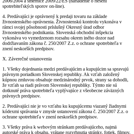
2006/2004 a smernice 2009/22/ES (nariadenie o riešení
spotrebiteľských sporov on-line).
4. Predávajúci je oprávnený k predaji tovaru na základe
živnostenského oprávnenia. Živnostenskú kontrolu vykonáva v
rámci svojej pôsobnosti príslušný Okresný úrad odbor
živnostenského podnikania. Slovenská obchodní inšpekcia
vykonáva vo vymedzenom rozsahu okrem iného dozor nad
dodržiavaním zákona č. 250/2007 Z.z. o ochrane spotrebiteľa v
znení neskorších predpisov.
X. Záverečné ustanovenia
1. Všetky dojednania medzi predávajúcim a kupujúcim sa spravujú
právnym poriadkom Slovenskej republiky. Ak vzťah založený
kúpnou zmluvou obsahuje medzinárodný prvok, strany sa dohodli,
že vzťah sa riadi právom Slovenskej republiky. Týmto nie sú
dotknuté práva spotrebiteľa vyplývajúce z všeobecne záväzných
právnych predpisov.
2. Predávajúci nie je vo vzťahu ku kupujúcemu viazaný žiadnymi
kódexmi správania v zmysle ustanovení zákona č. 250/2007 Z.z. o
ochrane spotrebiteľa v znení neskorších predpisov.
3. Všetky práva k webovým stránkam predávajúceho, najmä
autorské práva k obsahu, vrátane rozvrhnutia stránky, fotiek, filmov,