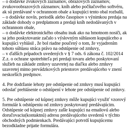
– o dodávke zvukových záznamov, obrazových záznamov,
zvukovoobrazových záznamov, kníh alebo počítačového softvéru,
ak sú predávané v ochrannom obale a kupujúci tento obal rozbalil,
– o dodávke novín, periodík alebo časopisov s výnimkou predaja na
základe dohody o predplatnom a predaji kníh nedodávaných v
ochrannom obale,
– o dodávke elektronického obsahu inak ako na hmotnom nosiči, ak
sa jeho poskytovanie začalo s výslovným súhlasom kupujúceho a
kupujúci vyhlásil , že bol riadne poučený o tom, že vyjadrením
tohoto súhlasu stráca právo na odstúpenie od zmluvy,
– v ďalších prípadoch uvedených v § 7 ods. 6 zákona č. 102/2014
Z.z. o ochrane spotrebiteľa pri predaji tovaru alebo poskytovaní
služieb na základe zmluvy uzavretej na diaľku alebo zmluvy
uzavretej mimo prevádzkových priestorov predávajúceho v znení
neskorších predpisov.
4. Pre dodržanie lehoty pre odstúpenie od zmluvy musí kupujúci
odoslať prehlásenie o odstúpení v lehote pre odstúpenie od zmluvy.
5. Pre odstúpenie od kúpnej zmluvy môže kupujúci využiť vzorový
formulár k odstúpeniu od zmluvy poskytovaný predávajúcim.
Odstúpenie od kúpnej zmluvy zašle kupujúci na emailovú alebo
doručovaciu(kontaktnú) adresu predávajúceho uvedenú v týchto
obchodných podmienkach. Predávajúci potvrdí kupujúcemu
bezodkladne prijatie formulára.