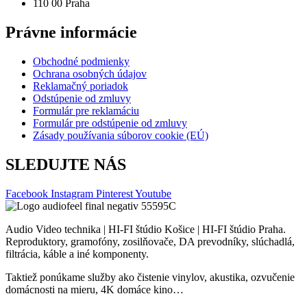
110 00 Praha
Právne informácie
Obchodné podmienky
Ochrana osobných údajov
Reklamačný poriadok
Odstúpenie od zmluvy
Formulár pre reklamáciu
Formulár pre odstúpenie od zmluvy
Zásady používania súborov cookie (EÚ)
SLEDUJTE NÁS
Facebook
Instagram
Pinterest
Youtube
Audio Video technika | HI-FI štúdio Košice | HI-FI štúdio Praha.
Reproduktory, gramofóny, zosilňovače, DA prevodníky, slúchadlá,
filtrácia, káble a iné komponenty.
Taktiež ponúkame služby ako čistenie vinylov, akustika, ozvučenie
domácnosti na mieru, 4K domáce kino…