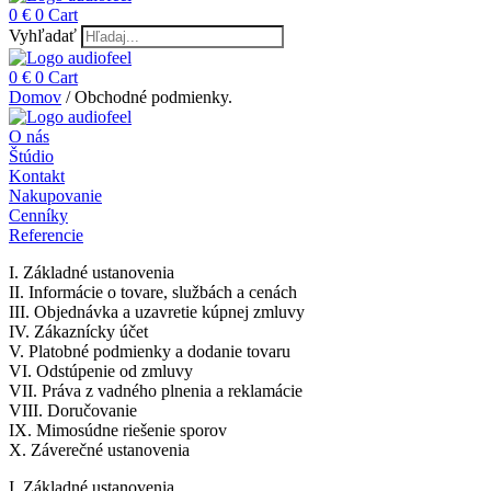
0
€
0
Cart
Vyhľadať
0
€
0
Cart
Domov
/ Obchodné podmienky.
O nás
Štúdio
Kontakt
Nakupovanie
Cenníky
Referencie
I. Základné ustanovenia
II. Informácie o tovare, službách a cenách
III. Objednávka a uzavretie kúpnej zmluvy
IV. Zákaznícky účet
V. Platobné podmienky a dodanie tovaru
VI. Odstúpenie od zmluvy
VII. Práva z vadného plnenia a reklamácie
VIII. Doručovanie
IX. Mimosúdne riešenie sporov
X. Záverečné ustanovenia
I. Základné ustanovenia