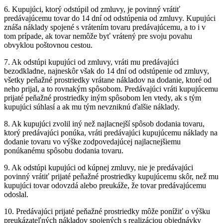
6. Kupujúci, ktorý odstúpil od zmluvy, je povinný vrátiť
predávajúcemu tovar do 14 dní od odstúpenia od zmluvy. Kupujúci
znáša náklady spojené s vrátením tovaru predávajúcemu, a to i v
tom prípade, ak tovar nemôže byť vrátený pre svoju povahu
obvyklou poštovnou cestou.
7. Ak odstúpi kupujúci od zmluvy, vráti mu predávajúci
bezodkladne, najneskôr však do 14 dní od odstúpenie od zmluvy,
všetky peňažné prostriedky vrátane nákladov na dodanie, ktoré od
neho prijal, a to rovnakým spôsobom. Predávajúci vráti kupujúcemu
prijaté peňažné prostriedky iným spôsobom len vtedy, ak s tým
kupujúci súhlasí a ak mu tým nevzniknú ďalšie náklady.
8. Ak kupujúci zvolil iný než najlacnejší spôsob dodania tovaru,
ktorý predávajúci ponúka, vráti predávajúci kupujúcemu náklady na
dodanie tovaru vo výške zodpovedajúcej najlacnejšiemu
ponúkanému spôsobu dodania tovaru.
9. Ak odstúpi kupujúci od kúpnej zmluvy, nie je predávajúci
povinný vrátiť prijaté peňažné prostriedky kupujúcemu skôr, než mu
kupujúci tovar odovzdá alebo preukáže, že tovar predávajúcemu
odoslal.
10. Predávajúci prijaté peňažné prostriedky môže ponížiť o výšku
preukázateľných nákladov spojených s realizáciou objednávky