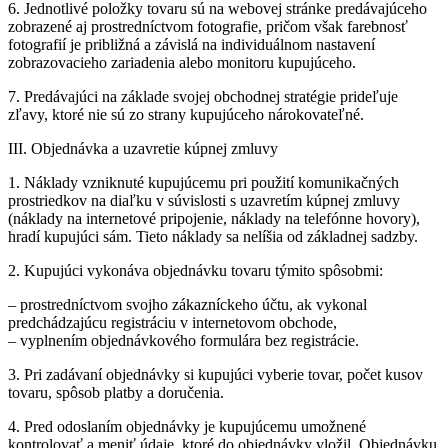
6. Jednotlivé položky tovaru sú na webovej stránke predávajúceho
zobrazené aj prostredníctvom fotografie, pričom však farebnosť
fotografií je približná a závislá na individuálnom nastavení
zobrazovacieho zariadenia alebo monitoru kupujúceho.
7. Predávajúci na základe svojej obchodnej stratégie prideľuje
zľavy, ktoré nie sú zo strany kupujúceho nárokovateľné.
III. Objednávka a uzavretie kúpnej zmluvy
1. Náklady vzniknuté kupujúcemu pri použití komunikačných
prostriedkov na diaľku v súvislosti s uzavretím kúpnej zmluvy
(náklady na internetové pripojenie, náklady na telefónne hovory),
hradí kupujúci sám. Tieto náklady sa nelíšia od základnej sadzby.
2. Kupujúci vykonáva objednávku tovaru týmito spôsobmi:
– prostredníctvom svojho zákazníckeho účtu, ak vykonal
predchádzajúcu registráciu v internetovom obchode,
– vyplnením objednávkového formulára bez registrácie.
3. Pri zadávaní objednávky si kupujúci vyberie tovar, počet kusov
tovaru, spôsob platby a doručenia.
4. Pred odoslaním objednávky je kupujúcemu umožnené
kontrolovať a meniť údaje, ktoré do objednávky vložil. Objednávku