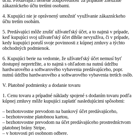
účtu. Predávajúci nenesie zodpovednosť za prípadné zneužitie
zákazníckeho účtu tretími osobami.
4. Kupujúci nie je oprávnený umožniť využívanie zákazníckeho
účtu tretím osobám.
5. Predávajúci môže zrušiť užívateľský účet, a to najmä v prípade,
keď kupujúci svoj užívateľský účet dlhšie nevyužíva, či v prípade,
kedy kupujúci poruší svoje povinnosti z kúpnej zmluvy a týchto
obchodných podmienok.
6. Kupujúci berie na vedomie, že užívateľský účet nemusí byť
dostupný nepretržite, a to najmä s ohľadom na nutnú údržbu
hardwarového a softwarového vybavenia predávajúceho, popr.
nutnú údržbu hardwarového a softwarového vybavenia tretích osôb.
V. Platobné podmienky a dodanie tovaru
1. Cenu tovaru a prípadné náklady spojené s dodaním tovaru podľa
kúpnej zmluvy môže kupujúci zaplatiť nasledujúcimi spôsobmi:
– bezhotovostne prevodom na bankový účet predávajúceho,
– bezhotovostne platobnou kartou,
– bezhotovostne prevodom na účet predávajúceho prostredníctvom
platobnej brány Stripe,
– v hotovosti pri osobnom odbere.