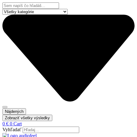
Preskočiť
Search
na
...
obsah
Nájdených
Zobraziť všetky výsledky
0
€
0
Cart
Vyhľadať