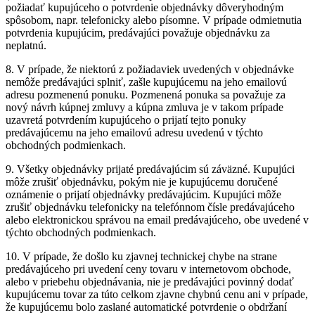
požiadať kupujúceho o potvrdenie objednávky dôveryhodným
spôsobom, napr. telefonicky alebo písomne. V prípade odmietnutia
potvrdenia kupujúcim, predávajúci považuje objednávku za
neplatnú.
8. V prípade, že niektorú z požiadaviek uvedených v objednávke
nemôže predávajúci splniť, zašle kupujúcemu na jeho emailovú
adresu pozmenenú ponuku. Pozmenená ponuka sa považuje za
nový návrh kúpnej zmluvy a kúpna zmluva je v takom prípade
uzavretá potvrdením kupujúceho o prijatí tejto ponuky
predávajúcemu na jeho emailovú adresu uvedenú v týchto
obchodných podmienkach.
9. Všetky objednávky prijaté predávajúcim sú záväzné. Kupujúci
môže zrušiť objednávku, pokým nie je kupujúcemu doručené
oznámenie o prijatí objednávky predávajúcim. Kupujúci môže
zrušiť objednávku telefonicky na telefónnom čísle predávajúceho
alebo elektronickou správou na email predávajúceho, obe uvedené v
týchto obchodných podmienkach.
10. V prípade, že došlo ku zjavnej technickej chybe na strane
predávajúceho pri uvedení ceny tovaru v internetovom obchode,
alebo v priebehu objednávania, nie je predávajúci povinný dodať
kupujúcemu tovar za túto celkom zjavne chybnú cenu ani v prípade,
že kupujúcemu bolo zaslané automatické potvrdenie o obdržaní