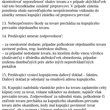
skontrolovať neporušenosť obalov tovaru a v prípade akýchkoľvek
vád toto bezodkladne oznámiť prepravcovi. V prípade zistenia
porušenia obalu nasvedčujúceho neoprávnenému vniknutiu do
zásielky nemusí kupujúci zásielku od prepravcu prevziať.
13. Nebezpečenstvo škody na tovare prechádza na kupujúceho
prevzatím objednaného tovaru.
14. Predávajúci nenesie zodpovednosť:
– za oneskorené dodanie, prípadne poškodenie objednaného tovaru
zavinené poštou, resp. kuriérskou službou,
– za prípadné nedodanie tovaru, ku ktorému došlo vinou výrobcu
(dodávateľa) v dôsledku akéhokoľvek obmedzenia, prípadne
zrušenia distribučných práv alebo iných nepredvídateľných
prekážok
15. Predávajúci vystaví kupujúcemu daňový doklad – faktúru.
Daňový doklad je odoslaný na emailovú adresu kupujúceho.
16. Kupujúci nadobúda vlastnícke právo ku tovaru zaplatením celej
kúpnej ceny za tovar, vrátane nákladov na dodanie, najskôr však
prevzatím tovaru. Zodpovednosť za náhodnú stratu, poškodenie či
zničenie tovaru prechádza na kupujúceho okamihom prevzatia
tovaru alebo okamihom, kedy mal kupujúci povinnosť tovar
prevziať, ale v rozpore s kúpnou zmluvou tak neurobil.