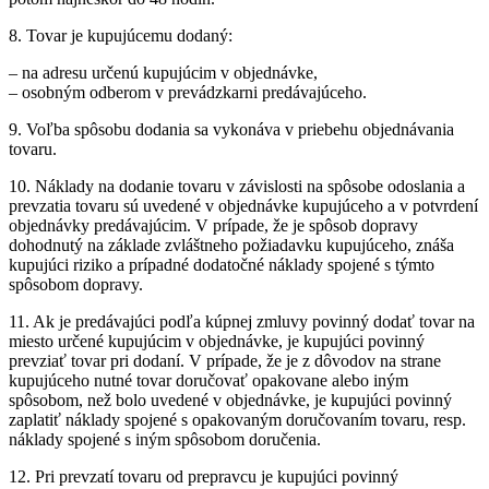
8. Tovar je kupujúcemu dodaný:
– na adresu určenú kupujúcim v objednávke,
– osobným odberom v prevádzkarni predávajúceho.
9. Voľba spôsobu dodania sa vykonáva v priebehu objednávania
tovaru.
10. Náklady na dodanie tovaru v závislosti na spôsobe odoslania a
prevzatia tovaru sú uvedené v objednávke kupujúceho a v potvrdení
objednávky predávajúcim. V prípade, že je spôsob dopravy
dohodnutý na základe zvláštneho požiadavku kupujúceho, znáša
kupujúci riziko a prípadné dodatočné náklady spojené s týmto
spôsobom dopravy.
11. Ak je predávajúci podľa kúpnej zmluvy povinný dodať tovar na
miesto určené kupujúcim v objednávke, je kupujúci povinný
prevziať tovar pri dodaní. V prípade, že je z dôvodov na strane
kupujúceho nutné tovar doručovať opakovane alebo iným
spôsobom, než bolo uvedené v objednávke, je kupujúci povinný
zaplatiť náklady spojené s opakovaným doručovaním tovaru, resp.
náklady spojené s iným spôsobom doručenia.
12. Pri prevzatí tovaru od prepravcu je kupujúci povinný