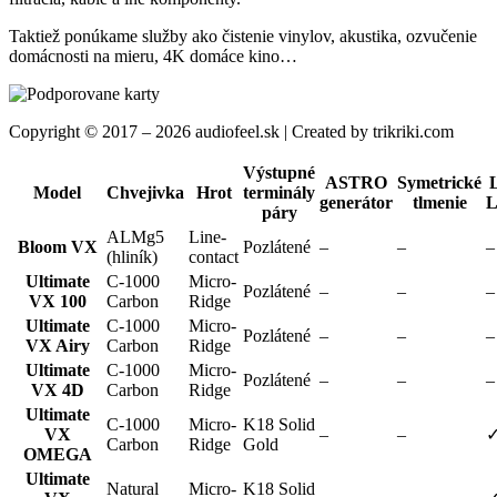
Taktiež ponúkame služby ako čistenie vinylov, akustika, ozvučenie
domácnosti na mieru, 4K domáce kino…
Copyright © 2017 – 2026 audiofeel.sk | Created by trikriki.com
Výstupné
ASTRO
Symetrické
Model
Chvejivka
Hrot
terminály
generátor
tlmenie
L
páry
ALMg5
Line-
Bloom VX
Pozlátené
–
–
–
(hliník)
contact
Ultimate
C-1000
Micro-
Pozlátené
–
–
–
VX 100
Carbon
Ridge
Ultimate
C-1000
Micro-
Pozlátené
–
–
–
VX Airy
Carbon
Ridge
Ultimate
C-1000
Micro-
Pozlátené
–
–
–
VX 4D
Carbon
Ridge
Ultimate
C-1000
Micro-
K18 Solid
VX
–
–
Carbon
Ridge
Gold
OMEGA
Ultimate
Natural
Micro-
K18 Solid