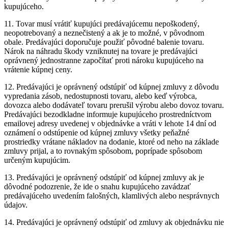
kupujúceho.
11. Tovar musí vrátiť kupujúci predávajúcemu nepoškodený,
neopotrebovaný a neznečistený a ak je to možné, v pôvodnom
obale. Predávajúci doporučuje použiť pôvodné balenie tovaru.
Nárok na náhradu škody vzniknutej na tovare je predávajúci
oprávnený jednostranne započítať proti nároku kupujúceho na
vrátenie kúpnej ceny.
12. Predávajúci je oprávnený odstúpiť od kúpnej zmluvy z dôvodu
vypredania zásob, nedostupnosti tovaru, alebo keď výrobca,
dovozca alebo dodávateľ tovaru prerušil výrobu alebo dovoz tovaru.
Predávajúci bezodkladne informuje kupujúceho prostredníctvom
emailovej adresy uvedenej v objednávke a vráti v lehote 14 dní od
oznámení o odstúpenie od kúpnej zmluvy všetky peňažné
prostriedky vrátane nákladov na dodanie, ktoré od neho na základe
zmluvy prijal, a to rovnakým spôsobom, poprípade spôsobom
určeným kupujúcim.
13. Predávajúci je oprávnený odstúpiť od kúpnej zmluvy ak je
dôvodné podozrenie, že ide o snahu kupujúceho zavádzať
predávajúceho uvedením falošných, klamlivých alebo nesprávnych
údajov.
14. Predávajúci je oprávnený odstúpiť od zmluvy ak objednávku nie