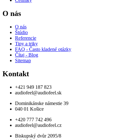
Cenníky
O nás
O nás
Štúdio
Referencie
Tipy a triky
FAQ - Často kladené otázky
Čítaj - Blog
Sitemap
Kontakt
+421 949 187 823
audiofeel@audiofeel.sk
Dominikánske námestie 39
040 01 Košice
+420 777 742 496
audiofeel@audiofeel.cz
Biskupský dvůr 2095/8