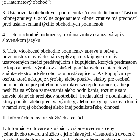
je „internetový obchod“).
3. Ustanovenia obchodných podmienok sú neoddeliteľnou súčasťou
kúpnej zmluvy. Odchýlne dojednanie v kúpnej zmluve má prednosť
pred ustanoveniami týchto obchodných podmienok.
4. Tieto obchodné podmienky a kúpna zmluva sa uzatvárajú v
slovenskom jazyku.
5. Tieto všeobecné obchodné podmienky upravujú práva a
povinnosti zmluvných strán vyplývajúce z kúpnych zmlúv
uzatvorených medzi predávajúcim a kupujúcim, ktorých predmetom
je kúpa a predaj výrobkov a služieb ponúkaných na internetovej
stránke elektronického obchodu predávajúceho. Ak kupujúcim je
osoba, ktorá nakupuje výrobky alebo používa služby pre osobnú
potrebu alebo pre potrebu príslušníkov svojej domácnosti, a tie jej
neslúžia na výkon zamestnania alebo podnikania, rozumie sa v
zmysle platných predpisov spotrebiteľ. Predávajúci je podnikateľ,
ktorý ponúka alebo predáva výrobky, alebo poskytuje služby a koná
v rámci svojej obchodnej alebo inej podnikateľskej činnosti.
II. Informácie o tovare, službách a cenách
1. Informácie o tovare a službách, vrátane uvedenia ceny
jednotlivého tovaru a služieb a jeho hlavných vlastností sú uvedené
u jednotlivého tovaru a služieb v katalógu internetového obchodu.