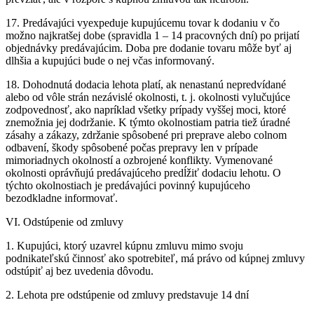
17. Predávajúci vyexpeduje kupujúcemu tovar k dodaniu v čo
možno najkratšej dobe (spravidla 1 – 14 pracovných dní) po prijatí
objednávky predávajúcim. Doba pre dodanie tovaru môže byť aj
dlhšia a kupujúci bude o nej včas informovaný.
18. Dohodnutá dodacia lehota platí, ak nenastanú nepredvídané
alebo od vôle strán nezávislé okolnosti, t. j. okolnosti vylučujúce
zodpovednosť, ako napríklad všetky prípady vyššej moci, ktoré
znemožnia jej dodržanie. K týmto okolnostiam patria tiež úradné
zásahy a zákazy, zdržanie spôsobené pri preprave alebo colnom
odbavení, škody spôsobené počas prepravy len v prípade
mimoriadnych okolností a ozbrojené konflikty. Vymenované
okolnosti oprávňujú predávajúceho predĺžiť dodaciu lehotu. O
týchto okolnostiach je predávajúci povinný kupujúceho
bezodkladne informovať.
VI. Odstúpenie od zmluvy
1. Kupujúci, ktorý uzavrel kúpnu zmluvu mimo svoju
podnikateľskú činnosť ako spotrebiteľ, má právo od kúpnej zmluvy
odstúpiť aj bez uvedenia dôvodu.
2. Lehota pre odstúpenie od zmluvy predstavuje 14 dní