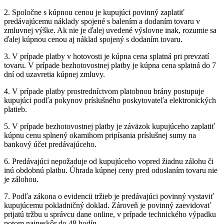
2. Spoločne s kúpnou cenou je kupujúci povinný zaplatiť
predávajúcemu náklady spojené s balením a dodaním tovaru v
zmluvnej výške. Ak nie je ďalej uvedené výslovne inak, rozumie sa
ďalej kúpnou cenou aj náklad spojený s dodaním tovaru.
3. V prípade platby v hotovosti je kúpna cena splatná pri prevzatí
tovaru. V prípade bezhotovostnej platby je kúpna cena splatná do 7
dní od uzavretia kúpnej zmluvy.
4. V prípade platby prostredníctvom platobnou brány postupuje
kupujúci podľa pokynov príslušného poskytovateľa elektronických
platieb.
5. V prípade bezhotovostnej platby je záväzok kupujúceho zaplatiť
kúpnu cenu splnený okamihom pripísania príslušnej sumy na
bankový účet predávajúceho.
6. Predávajúci nepožaduje od kupujúceho vopred žiadnu zálohu či
inú obdobnú platbu. Úhrada kúpnej ceny pred odoslaním tovaru nie
je zálohou.
7. Podľa zákona o evidencii tržieb je predávajúci povinný vystaviť
kupujúcemu pokladničný doklad. Zároveň je povinný zaevidovať
prijatú tržbu u správcu dane online, v prípade technického výpadku
potom najneskôr do 48 hodín.