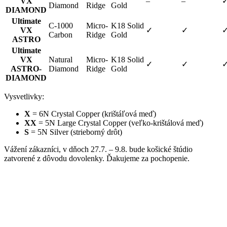
VX
–
–
Diamond
Ridge
Gold
DIAMOND
Ultimate
C-1000
Micro-
K18 Solid
VX
✓
✓
Carbon
Ridge
Gold
ASTRO
Ultimate
VX
Natural
Micro-
K18 Solid
✓
✓
ASTRO-
Diamond
Ridge
Gold
DIAMOND
Vysvetlivky:
X
= 6N Crystal Copper (krištáľová meď)
XX
= 5N Large Crystal Copper (veľko-krištálová meď)
S
= 5N Silver (strieborný drôt)
Vážení zákazníci, v dňoch 27.7. – 9.8. bude košické štúdio
zatvorené z dôvodu dovolenky. Ďakujeme za pochopenie.