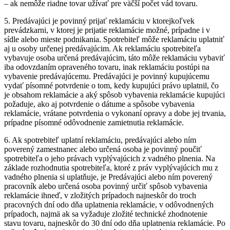
– ak nemôže riadne tovar užívať pre väčší počet vád tovaru.
5. Predávajúci je povinný prijať reklamáciu v ktorejkoľvek
prevádzkarni, v ktorej je prijatie reklamácie možné, prípadne i v
sídle alebo mieste podnikania. Spotrebiteľ môže reklamáciu uplatniť
aj u osoby určenej predávajúcim. Ak reklamáciu spotrebiteľa
vybavuje osoba určená predávajúcim, táto môže reklamáciu vybaviť
iba odovzdaním opraveného tovaru, inak reklamáciu postúpi na
vybavenie predávajúcemu. Predávajúci je povinný kupujúcemu
vydať písomné potvrdenie o tom, kedy kupujúci právo uplatnil, čo
je obsahom reklamácie a aký spôsob vybavenia reklamácie kupujúci
požaduje, ako aj potvrdenie o dátume a spôsobe vybavenia
reklamácie, vrátane potvrdenia o vykonaní opravy a dobe jej trvania,
prípadne písomné odôvodnenie zamietnutia reklamácie.
6. Ak spotrebiteľ uplatní reklamáciu, predávajúci alebo ním
poverený zamestnanec alebo určená osoba je povinný poučiť
spotrebiteľa o jeho právach vyplývajúcich z vadného plnenia. Na
základe rozhodnutia spotrebiteľa, ktoré z práv vyplývajúcich mu z
vadného plnenia si uplatňuje, je Predávajúci alebo ním poverený
pracovník alebo určená osoba povinný určiť spôsob vybavenia
reklamácie ihneď, v zložitých prípadoch najneskôr do troch
pracovných dní odo dňa uplatnenia reklamácie, v odôvodnených
prípadoch, najmä ak sa vyžaduje zložité technické zhodnotenie
stavu tovaru, najneskôr do 30 dní odo dňa uplatnenia reklamácie. Po