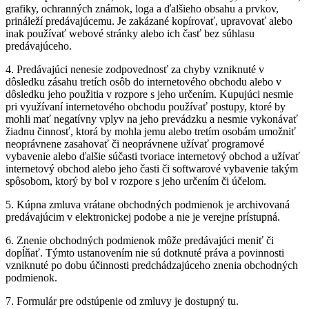
grafiky, ochranných známok, loga a ďalšieho obsahu a prvkov,
prináleží predávajúcemu. Je zakázané kopírovať, upravovať alebo
inak používať webové stránky alebo ich časť bez súhlasu
predávajúceho.
4. Predávajúci nenesie zodpovednosť za chyby vzniknuté v
dôsledku zásahu tretích osôb do internetového obchodu alebo v
dôsledku jeho použitia v rozpore s jeho určením. Kupujúci nesmie
pri využívaní internetového obchodu používať postupy, ktoré by
mohli mať negatívny vplyv na jeho prevádzku a nesmie vykonávať
žiadnu činnosť, ktorá by mohla jemu alebo tretím osobám umožniť
neoprávnene zasahovať či neoprávnene užívať programové
vybavenie alebo ďalšie súčasti tvoriace internetový obchod a užívať
internetový obchod alebo jeho časti či softwarové vybavenie takým
spôsobom, ktorý by bol v rozpore s jeho určením či účelom.
5. Kúpna zmluva vrátane obchodných podmienok je archivovaná
predávajúcim v elektronickej podobe a nie je verejne prístupná.
6. Znenie obchodných podmienok môže predávajúci meniť či
dopĺňať. Týmto ustanovením nie sú dotknuté práva a povinnosti
vzniknuté po dobu účinnosti predchádzajúceho znenia obchodných
podmienok.
7. Formulár pre odstúpenie od zmluvy je dostupný tu.