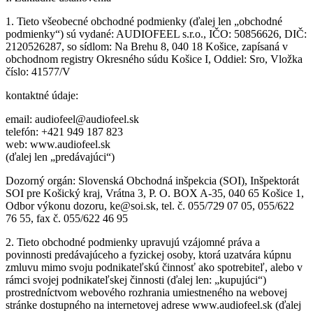
1. Tieto všeobecné obchodné podmienky (ďalej len „obchodné
podmienky“) sú vydané: AUDIOFEEL s.r.o., IČO: 50856626, DIČ:
2120526287, so sídlom: Na Brehu 8, 040 18 Košice, zapísaná v
obchodnom registry Okresného súdu Košice I, Oddiel: Sro, Vložka
číslo: 41577/V
kontaktné údaje:
email: audiofeel@audiofeel.sk
telefón: +421 949 187 823
web: www.audiofeel.sk
(ďalej len „predávajúci“)
Dozorný orgán: Slovenská Obchodná inšpekcia (SOI), Inšpektorát
SOI pre Košický kraj, Vrátna 3, P. O. BOX A-35, 040 65 Košice 1,
Odbor výkonu dozoru, ke@soi.sk, tel. č. 055/729 07 05, 055/622
76 55, fax č. 055/622 46 95
2. Tieto obchodné podmienky upravujú vzájomné práva a
povinnosti predávajúceho a fyzickej osoby, ktorá uzatvára kúpnu
zmluvu mimo svoju podnikateľskú činnosť ako spotrebiteľ, alebo v
rámci svojej podnikateľskej činnosti (ďalej len: „kupujúci“)
prostredníctvom webového rozhrania umiestneného na webovej
stránke dostupného na internetovej adrese www.audiofeel.sk (ďalej