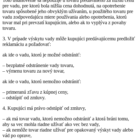
Toto ustanovenie sa nepoužije u tovaru predávaného za nižšiu cenu
pre vadu, pre ktorú bola nižšia cena dohodnutá, na opotrebenie
tovaru spôsobené jeho obvyklým užívaním, u použitého tovaru pre
vadu zodpovedajúcu miere používania alebo opotrebenia, ktorú
tovar mal pri prevzatí kupujúcim, alebo ak to vyplýva z povahy
tovaru.
3. V prípade výskytu vady môže kupujúci predávajúcemu predložiť
reklamáciu a požadovať:
ak ide o vadu, ktorú je možné odstrániť:
– bezplatné odstránenie vady tovaru,
– výmenu tovaru za nový tovar,
ak ide o vadu, ktorú nemožno odstrániť:
– primeranú zľavu z kúpnej ceny,
– odstúpiť od zmluvy.
4. Kupujúci má právo odstúpiť od zmluvy,
– ak má tovar vadu, ktorú nemožno odstrániť a ktorá bráni tomu,
aby sa vec mohla riadne užívať ako vec bez vady,
– ak nemôže tovar riadne užívať pre opakovaný výskyt vady alebo
vád po oprave,