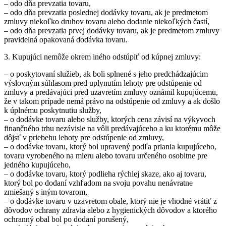
– odo dňa prevzatia tovaru,
– odo dňa prevzatia poslednej dodávky tovaru, ak je predmetom
zmluvy niekoľko druhov tovaru alebo dodanie niekoľkých častí,
– odo dňa prevzatia prvej dodávky tovaru, ak je predmetom zmluvy
pravidelná opakovaná dodávka tovaru.
3. Kupujúci nemôže okrem iného odstúpiť od kúpnej zmluvy:
– o poskytovaní služieb, ak boli splnené s jeho predchádzajúcim
výslovným súhlasom pred uplynutím lehoty pre odstúpenie od
zmluvy a predávajúci pred uzavretím zmluvy oznámil kupujúcemu,
že v takom prípade nemá právo na odstúpenie od zmluvy a ak došlo
k úplnému poskytnutiu služby,
– o dodávke tovaru alebo služby, ktorých cena závisí na výkyvoch
finančného trhu nezávisle na vôli predávajúceho a ku ktorému môže
dôjsť v priebehu lehoty pre odstúpenie od zmluvy,
– o dodávke tovaru, ktorý bol upravený podľa priania kupujúceho,
tovaru vyrobeného na mieru alebo tovaru určeného osobitne pre
jedného kupujúceho,
– o dodávke tovaru, ktorý podlieha rýchlej skaze, ako aj tovaru,
ktorý bol po dodaní vzhľadom na svoju povahu nenávratne
zmiešaný s iným tovarom,
– o dodávke tovaru v uzavretom obale, ktorý nie je vhodné vrátiť z
dôvodov ochrany zdravia alebo z hygienických dôvodov a ktorého
ochranný obal bol po dodaní porušený,