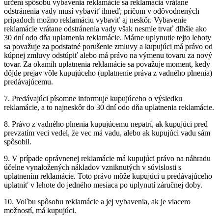
určení spôsobu vybavenia reklamácie sa reklamácia vrátane
odstránenia vady musí vybaviť ihneď, pričom v odôvodnených
prípadoch možno reklamáciu vybaviť aj neskôr. Vybavenie
reklamácie vrátane odstránenia vady však nesmie trvať dlhšie ako
30 dní odo dňa uplatnenia reklamácie. Márne uplynutie tejto lehoty
sa považuje za podstatné porušenie zmluvy a kupujúci má právo od
kúpnej zmluvy odstúpiť alebo má právo na výmenu tovaru za nový
tovar. Za okamih uplatnenia reklamácie sa považuje moment, kedy
dôjde prejav vôle kupujúceho (uplatnenie práva z vadného plnenia)
predávajúcemu.
7. Predávajúci písomne informuje kupujúceho o výsledku
reklamácie, a to najneskôr do 30 dní odo dňa uplatnenia reklamácie.
8. Právo z vadného plnenia kupujúcemu nepatrí, ak kupujúci pred
prevzatím veci vedel, že vec má vadu, alebo ak kupujúci vadu sám
spôsobil.
9. V prípade oprávnenej reklamácie má kupujúci právo na náhradu
účelne vynaložených nákladov vzniknutých v súvislosti s
uplatnením reklamácie. Toto právo môže kupujúci u predávajúceho
uplatniť v lehote do jedného mesiaca po uplynutí záručnej doby.
10. Voľbu spôsobu reklamácie a jej vybavenia, ak je viacero
možností, má kupujúci.