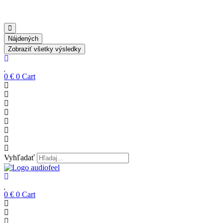
Nájdených
Zobraziť všetky výsledky
0
€
0
Cart
Vyhľadať
0
€
0
Cart