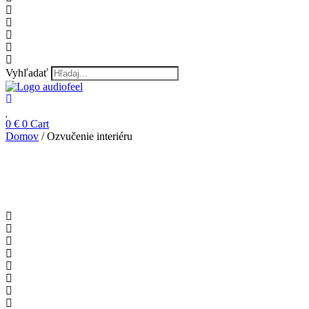
Vyhľadať
0
€
0
Cart
Domov
/ Ozvučenie interiéru