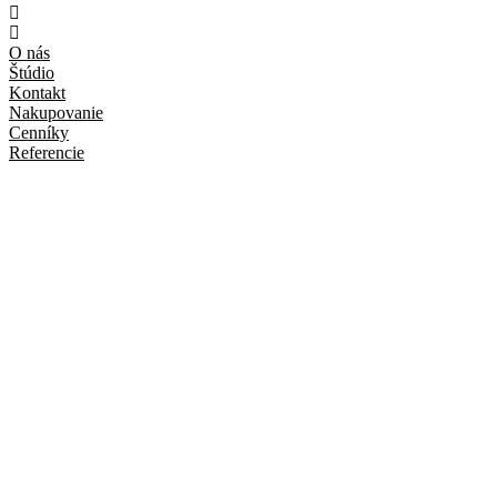
O nás
Štúdio
Kontakt
Nakupovanie
Cenníky
Referencie