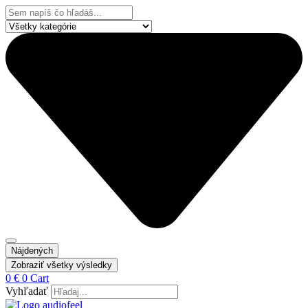
Preskočiť
Search
na
...
obsah
Nájdených
Zobraziť všetky výsledky
0
€
0
Cart
Vyhľadať