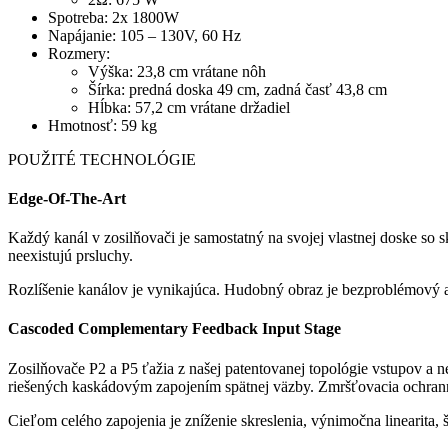
Spotreba: 2x 1800W
Napájanie: 105 – 130V, 60 Hz
Rozmery:
Výška: 23,8 cm vrátane nôh
Šírka: predná doska 49 cm, zadná časť 43,8 cm
Hĺbka: 57,2 cm vrátane držadiel
Hmotnosť: 59 kg
POUŽITÉ TECHNOLÓGIE
Edge-Of-The-Art
Každý kanál v zosilňovači je samostatný na svojej vlastnej doske so
neexistujú prsluchy.
Rozlíšenie kanálov je vynikajúca. Hudobný obraz je bezproblémový a 
Cascoded Complementary Feedback Input Stage
Zosilňovače P2 a P5 ťažia z našej patentovanej topológie vstupov a 
riešených kaskádovým zapojením spätnej väzby. Zmršťovacia ochranná
Cieľom celého zapojenia je zníženie skreslenia, výnimočna linearita,