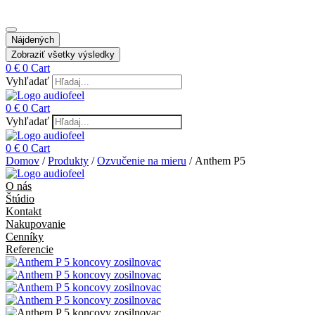
Nájdených
Zobraziť všetky výsledky
0
€
0
Cart
Vyhľadať
0
€
0
Cart
Vyhľadať
0
€
0
Cart
Domov
/
Produkty
/
Ozvučenie na mieru
/ Anthem P5
O nás
Štúdio
Kontakt
Nakupovanie
Cenníky
Referencie