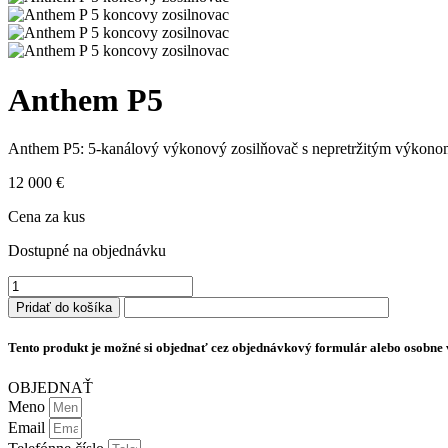
Anthem P5
Anthem P5: 5-kanálový výkonový zosilňovač s nepretržitým výkonom 
12 000
€
Cena za kus
Dostupné na objednávku
množstvo
Anthem
Pridať do košíka
P5
Tento produkt je možné si objednať cez objednávkový formulár alebo osobne v
OBJEDNAŤ
Meno
Email