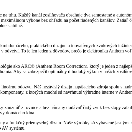
triede na trhu. Každý kanál zosilňovača obsahuje dva samostatné a auton
i maximálnom výkone bez ohľadu na počet riadených kanálov. Zatiaľ čo 
ne stabilné.
mi domáceho, praktického dizajnu a inovatívnych zvukových inžiniers
v odvetví. To je len jeden z dôvodov, prečo je elektronika Anthem vo
lógie ako ARC® (Anthem Room Correction), ktorý je jeden z najlepšíc
rozhrania. Aby sa zabezpečil optimálny dlhodobý výkon v našich zos
e lineárnu odozvu. Náš nezávislý dizajn napájacieho zdroja spolu s nad
né komponenty, z ktorých mnohé sú navrhnuté výhradne interne v Anth
ticky zmiznúť z rovnice a bez námahy dodávať čistý zvuk bez stopy zafa
avy domáceho kina.
ívny a funkčný priemyselný dizajn. Naše výrobky sú vybavené jasnými
ho AV systému.