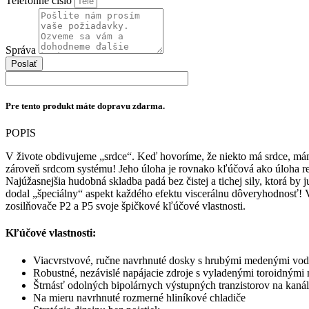
Telefónne číslo
Správa
Poslať
Pre tento produkt máte dopravu zdarma.
POPIS
V živote obdivujeme „srdce“. Keď hovoríme, že niekto má srdce, mám
zároveň srdcom systému! Jeho úloha je rovnako kľúčová ako úloha re
Najúžasnejšia hudobná skladba padá bez čistej a tichej sily, ktorá b
dodal „špeciálny“ aspekt každého efektu viscerálnu dôveryhodnosť! V
zosilňovače P2 a P5 svoje špičkové kľúčové vlastnosti.
Kľúčové vlastnosti:
Viacvrstvové, ručne navrhnuté dosky s hrubými medenými vod
Robustné, nezávislé napájacie zdroje s vyladenými toroidnými 
Štrnásť odolných bipolárnych výstupných tranzistorov na kanál
Na mieru navrhnuté rozmerné hliníkové chladiče