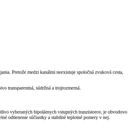
jania. Pretože medzi kanálmi neexistuje spoločná zvuková cesta,
vo transparentná, súdržná a trojrozmerná.
stlivo vyberaných bipolárnych vstupných tranzistorov, je obvodovo
é odtienenie súčiastky a stabilné teplotné pomery v nej.