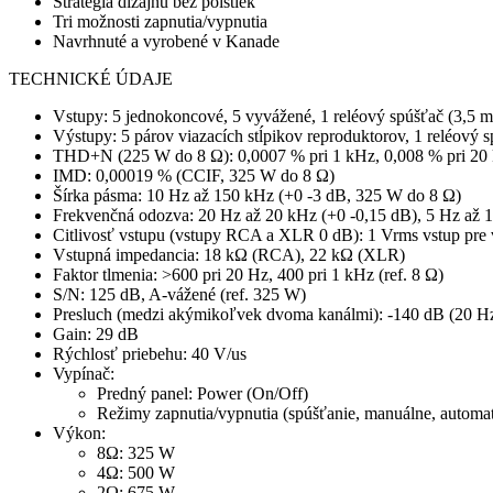
Stratégia dizajnu bez poistiek
Tri možnosti zapnutia/vypnutia
Navrhnuté a vyrobené v Kanade
TECHNICKÉ ÚDAJE
Vstupy: 5 jednokoncové, 5 vyvážené, 1 reléový spúšťač (3,5 
Výstupy: 5 párov viazacích stĺpikov reproduktorov, 1 reléový
THD+N (225 W do 8 Ω): 0,0007 % pri 1 kHz, 0,008 % pri 20
IMD: 0,00019 % (CCIF, 325 W do 8 Ω)
Šírka pásma: 10 Hz až 150 kHz (+0 -3 dB, 325 W do 8 Ω)
Frekvenčná odozva: 20 Hz až 20 kHz (+0 -0,15 dB), 5 Hz až 
Citlivosť vstupu (vstupy RCA a XLR 0 dB): 1 Vrms vstup pre
Vstupná impedancia: 18 kΩ (RCA), 22 kΩ (XLR)
Faktor tlmenia: >600 pri 20 Hz, 400 pri 1 kHz (ref. 8 Ω)
S/N: 125 dB, A-vážené (ref. 325 W)
Presluch (medzi akýmikoľvek dvoma kanálmi): -140 dB (20 Hz
Gain: 29 dB
Rýchlosť priebehu: 40 V/us
Vypínač:
Predný panel: Power (On/Off)
Režimy zapnutia/vypnutia (spúšťanie, manuálne, autom
Výkon:
8Ω: 325 W
4Ω: 500 W
2Ω: 675 W