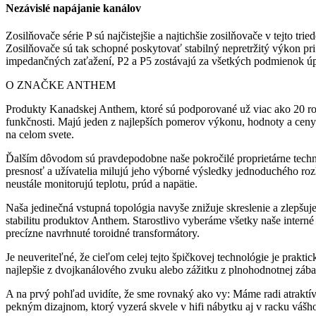
Nezávislé napájanie kanálov
Zosilňovače série P sú najčistejšie a najtichšie zosilňovače v tejto 
Zosilňovače sú tak schopné poskytovať stabilný nepretržitý výkon pr
impedančných zaťažení, P2 a P5 zostávajú za všetkých podmienok úpl
O ZNAČKE ANTHEM
Produkty Kanadskej Anthem, ktoré sú podporované už viac ako 20 rok
funkčnosti. Majú jeden z najlepších pomerov výkonu, hodnoty a ceny 
na celom svete.
Ďalším dôvodom sú pravdepodobne naše pokročilé proprietárne techno
presnosť a užívatelia milujú jeho výborné výsledky jednoduchého 
neustále monitorujú teplotu, prúd a napätie.
Naša jedinečná vstupná topológia navyše znižuje skreslenie a zlepšuj
stabilitu produktov Anthem. Starostlivo vyberáme všetky naše inter
precízne navrhnuté toroidné transformátory.
Je neuveriteľné, že cieľom celej tejto špičkovej technológie je prak
najlepšie z dvojkanálového zvuku alebo zážitku z plnohodnotnej záb
A na prvý pohľad uvidíte, že sme rovnaký ako vy: Máme radi atrakt
pekným dizajnom, ktorý vyzerá skvele v hifi nábytku aj v racku váš