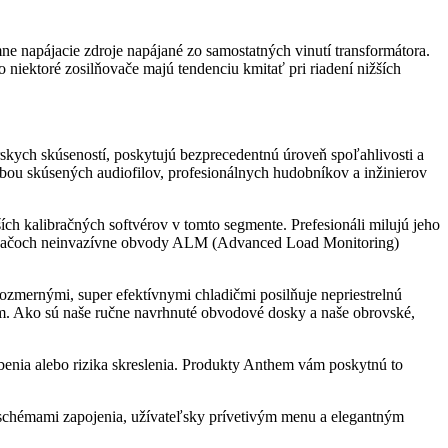
ómne napájacie zdroje napájané zo samostatných vinutí transformátora.
niektoré zosilňovače majú tendenciu kmitať pri riadení nižších
kych skúseností, poskytujú bezprecedentnú úroveň spoľahlivosti a
ľbou skúsených audiofilov, profesionálnych hudobníkov a inžinierov
h kalibračných softvérov v tomto segmente. Prefesionáli milujú jeho
ilňovačoch neinvazívne obvody ALM (Advanced Load Monitoring)
rozmernými, super efektívnymi chladičmi posilňuje nepriestrelnú
em. Ako sú naše ručne navrhnuté obvodové dosky a naše obrovské,
rbenia alebo rizika skreslenia. Produkty Anthem vám poskytnú to
 schémami zapojenia, užívateľsky prívetivým menu a elegantným