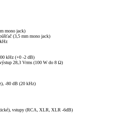
mm mono jack)
 spúšťač (3,5 mm mono jack)
 kHz
100 kHz (+0 -2 dB)
 výstup 28,3 Vrms (100 W do 8 Ω)
), -80 dB (20 kHz)
atické), vstupy (RCA, XLR, XLR -6dB)