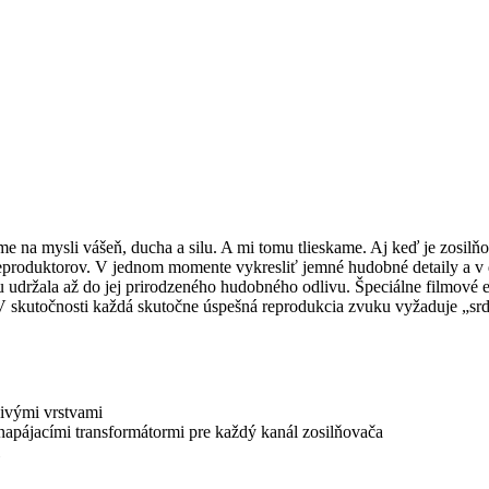
e na mysli vášeň, ducha a silu. A mi tomu tlieskame. Aj keď je zosil
produktorov. V jednom momente vykresliť jemné hudobné detaily a v ď
y ju udržala až do jej prirodzeného hudobného odlivu. Špeciálne filmov
 skutočnosti každá skutočne úspešná reprodukcia zvuku vyžaduje „srdc
ivými vrstvami
napájacími transformátormi pre každý kanál zosilňovača