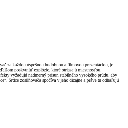
ňovač za každou úspešnou hudobnou a filmovou prezentáciou, je
alšom poskytnúť explózie, ktoré otriasajú miestnosťou.
é efekty vyžadujú nadmerný prísun stabilného vysokého prúdu, aby
e“. Srdce zosilňovača spočíva v jeho dizajne a práve tu odhaľujú