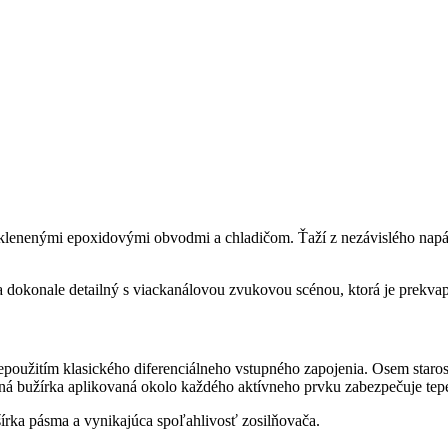
 sklenenými epoxidovými obvodmi a chladičom. Ťaží z nezávislého napá
dokonale detailný s viackanálovou zvukovou scénou, ktorá je prekvapi
nepoužitím klasického diferenciálneho vstupného zapojenia. Osem staro
 bužírka aplikovaná okolo každého aktívneho prvku zabezpečuje tepeln
 šírka pásma a vynikajúca spoľahlivosť zosilňovača.