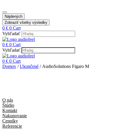
Nájdených
Zobraziť všetky výsledky
0
€
0
Cart
Vyhľadať
0
€
0
Cart
Vyhľadať
0
€
0
Cart
Domov
/
Ukončené
/ AudioSolutions Figaro M
O nás
Štúdio
Kontakt
Nakupovanie
Cenníky
Referencie