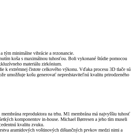
a tým minimálne vibrácie a rezonancie.
rhnutím koša s maximálnou tuhosťou. Boli vykonané štúdie pomocou
kluzívneho materiálu zirkónium.
edie k extrémnej čistote celkového výkonu. Vďaka procesu 3D tlače sú
tože umožňuje košu generovať nepredstaviteľnú kvalitu prirodzeného
ia membrána reproduktora na trhu. M1 membrána má najvyššiu tuhosť
šetkých komponentov in-house. Michael Børresen a jeho tím museli
edentnú kvalitu zvuku.
vrstva aramidových voštinových dištančných prvkov medzi nimi a