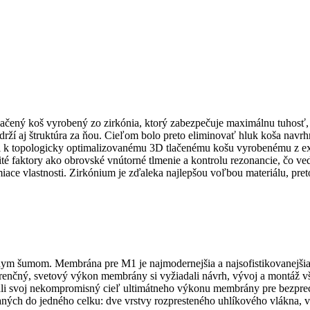
lačený koš vyrobený zo zirkónia, ktorý zabezpečuje maximálnu tuhosť, 
ží aj štruktúra za ňou. Cieľom bolo preto eliminovať hluk koša nav
i k topologicky optimalizovanému 3D tlačenému košu vyrobenému z ex
žité faktory ako obrovské vnútorné tlmenie a kontrolu rezonancie, čo v
ace vlastnosti. Zirkónium je zďaleka najlepšou voľbou materiálu, pre
lnym šumom. Membrána pre M1 je najmodernejšia a najsofistikovanejš
renčný, svetový výkon membrány si vyžiadali návrh, vývoj a montáž v
hli svoj nekompromisný cieľ ultimátneho výkonu membrány pre bezprec
ných do jedného celku: dve vrstvy rozpresteného uhlíkového vlákna, 