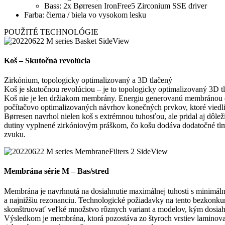
Bass: 2x Børresen IronFree5 Zirconium SSE driver
Farba: čierna / biela vo vysokom lesku
POUŽITÉ TECHNOLÓGIE
Koš – Skutočná revolúcia
Zirkónium, topologicky optimalizovaný a 3D tlačený
Koš je skutočnou revolúciou – je to topologicky optimalizovaný 3D t
Koš nie je len držiakom membrány. Energiu generovanú membránou dr
počítačovo optimalizovaných návrhov konečných prvkov, ktoré viedl
Børresen navrhol nielen koš s extrémnou tuhosťou, ale pridal aj dôle
dutiny vyplnené zirkóniovým práškom, čo košu dodáva dodatočné tlmi
zvuku.
Membrána série M – Bas/stred
Membrána je navrhnutá na dosiahnutie maximálnej tuhosti s minimá
a najnižšiu rezonanciu. Technologické požiadavky na tento bezkonku
skonštruovať veľké množstvo rôznych variant a modelov, kým dosia
Výsledkom je membrána, ktorá pozostáva zo štyroch vrstiev laminova