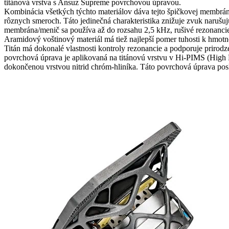
titánová vrstva s Ansuz Supreme povrchovou úpravou.
Kombinácia všetkých týchto materiálov dáva tejto špičkovej membrán
rôznych smeroch. Táto jedinečná charakteristika znižuje zvuk narušu
membrána/menič sa používa až do rozsahu 2,5 kHz, rušivé rezonancie
Aramidový voštinový materiál má tiež najlepší pomer tuhosti k hmotn
Titán má dokonalé vlastnosti kontroly rezonancie a podporuje prir
povrchová úprava je aplikovaná na titánovú vrstvu v Hi-PIMS (High P
dokončenou vrstvou nitrid chróm-hliníka. Táto povrchová úprava po