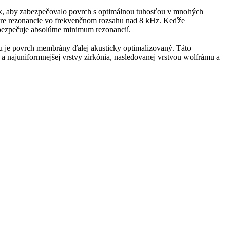
tak, aby zabezpečovalo povrch s optimálnou tuhosťou v mnohých
j pre rezonancie vo frekvenčnom rozsahu nad 8 kHz. Keďže
bezpečuje absolútne minimum rezonancií.
u je povrch membrány ďalej akusticky optimalizovaný. Táto
a najuniformnejšej vrstvy zirkónia, nasledovanej vrstvou wolfrámu a