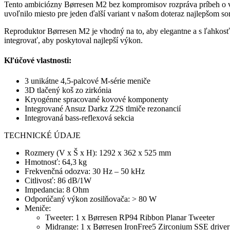
Tento ambiciózny Børresen M2 bez kompromisov rozpráva príbeh o výz
uvoľnilo miesto pre jeden ďalší variant v našom doteraz najlepšom so
Reproduktor Børresen M2 je vhodný na to, aby elegantne a s ľahkos
integrovať, aby poskytoval najlepší výkon.
Kľúčové vlastnosti:
3 unikátne 4,5-palcové M-série meniče
3D tlačený koš zo zirkónia
Kryogénne spracované kovové komponenty
Integrované Ansuz Darkz Z2S tlmiče rezonancií
Integrovaná bass-reflexová sekcia
TECHNICKÉ ÚDAJE
Rozmery (V x Š x H): 1292 x 362 x 525 mm
Hmotnosť: 64,3 kg
Frekvenčná odozva: 30 Hz – 50 kHz
Citlivosť: 86 dB/1W
Impedancia: 8 Ohm
Odporúčaný výkon zosilňovača: > 80 W
Meniče:
Tweeter: 1 x Børresen RP94 Ribbon Planar Tweeter
Midrange: 1 x Børresen IronFree5 Zirconium SSE driver