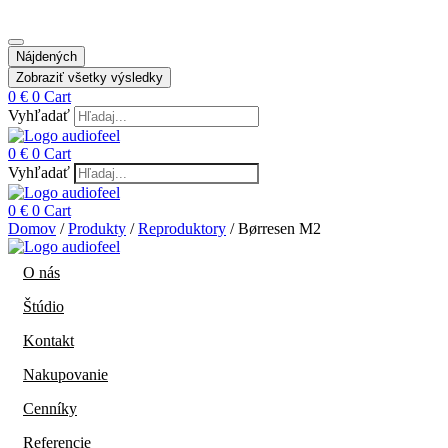
Nájdených
Zobraziť všetky výsledky
0
€
0
Cart
Vyhľadať
0
€
0
Cart
Vyhľadať
0
€
0
Cart
Domov
/
Produkty
/
Reproduktory
/ Børresen M2
O nás
Štúdio
Kontakt
Nakupovanie
Cenníky
Referencie