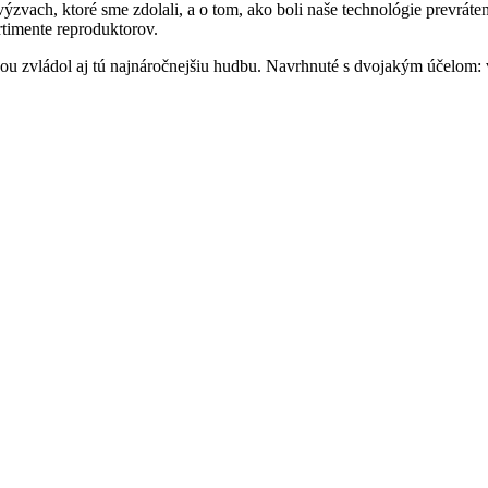
vach, ktoré sme zdolali, a o tom, ako boli naše technológie prevráte
rtimente reproduktorov.
ťou zvládol aj tú najnáročnejšiu hudbu. Navrhnuté s dvojakým účelom: