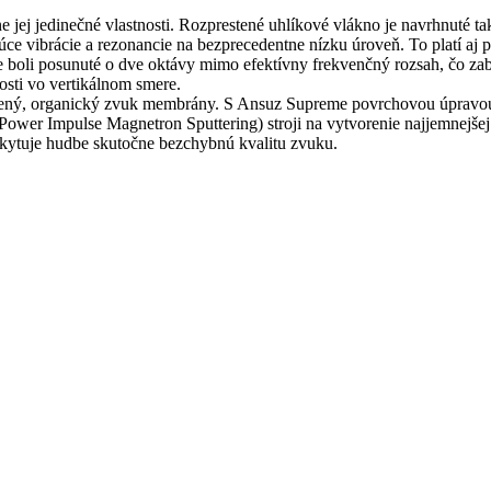
e jej jedinečné vlastnosti. Rozprestené uhlíkové vlákno je navrhnuté 
júce vibrácie a rezonancie na bezprecedentne nízku úroveň. To platí a
 boli posunuté o dve oktávy mimo efektívny frekvenčný rozsah, čo za
osti vo vertikálnom smere.
odzený, organický zvuk membrány. S Ansuz Supreme povrchovou úpravo
ower Impulse Magnetron Sputtering) stroji na vytvorenie najjemnejšej 
skytuje hudbe skutočne bezchybnú kvalitu zvuku.