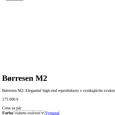
Børresen M2
Børresen M2: Elegantné high-end reproduktory s vynikajúcim zvukom
175 000
€
Cena za pár
Farba
Vymazať