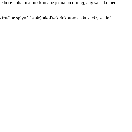
né hore nohami a preskúmané jedna po druhej, aby sa nakoniec
 vizuálne splynúť s akýmkoľvek dekorom a akusticky sa doň