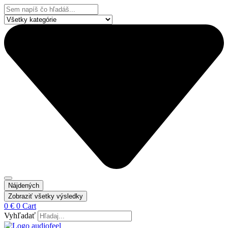
Preskočiť
Search
na
...
obsah
Nájdených
Zobraziť všetky výsledky
0
€
0
Cart
Vyhľadať