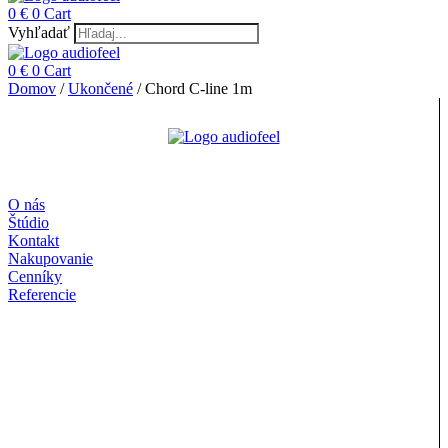
0
€
0
Cart
Vyhľadať
0
€
0
Cart
Domov
/
Ukončené
/ Chord C-line 1m
O nás
Štúdio
Kontakt
Nakupovanie
Cenníky
Referencie