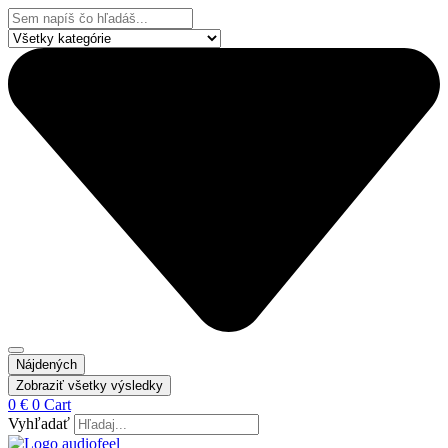
Preskočiť
Search
na
...
obsah
Nájdených
Zobraziť všetky výsledky
0
€
0
Cart
Vyhľadať