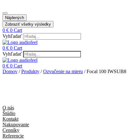
Nájdených
Zobraziť všetky výsledky
0
€
0
Cart
Vyhľadať
0
€
0
Cart
Vyhľadať
0
€
0
Cart
Domov
/
Produkty
/
Ozvučenie na mieru
/ Focal 100 IWSUB8
O nás
Štúdio
Kontakt
Nakupovanie
Cenníky
Referencie