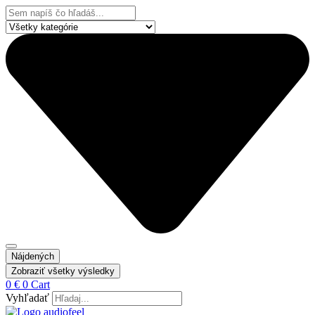
Preskočiť
Search
na
...
obsah
Nájdených
Zobraziť všetky výsledky
0
€
0
Cart
Vyhľadať