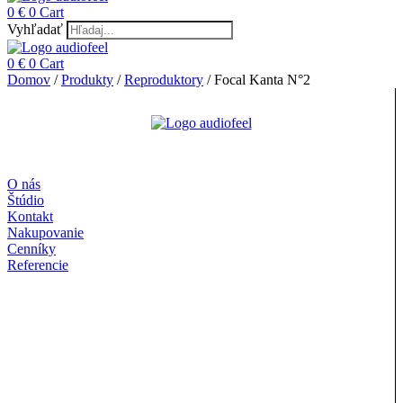
0
€
0
Cart
Vyhľadať
0
€
0
Cart
Domov
/
Produkty
/
Reproduktory
/ Focal Kanta N°2
O nás
Štúdio
Kontakt
Nakupovanie
Cenníky
Referencie