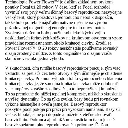
Technológia Power Flower™ je ďalším základným prvkom
ponuky Focal už 20 rokov. V čase, keď sa Focal rozhodol
vyvinúť svoj prvý veľmi účinný basový reproduktor, nezvyčajne
veľký ferit, ktorý požadoval, jednoducho nebol k dispozícii,
takže bolo potrebné nájsť alternatívne riešenie na výrobu
požadovanej magnetickej energie pre tento nový motor.
Zvoleným riešením bolo použiť rad niekoľkých dvojito
naskladaných feritových krúžkov na kruhovom otvorenom vzore
pravidelne rozmiestnenom okolo kmitacej cievky. Zrodil sa
Power Flower™. O 20 rokov neskôr stále používame rovnaký
dizajn zrodený z núdze. Z tohto originálneho dizajnu vzišla
skutočne viac ako jedna výhoda.
V skutočnosti, čím tvrdšie basový reproduktor pracuje, tým viac
vzduchu sa pretláča cez tieto otvory a tým účinnejšie je chladenie
kmitacej cievky. Priamou výhodou tohto výnimočného chladenia
kmitacej cievky je, že samotná kmitacia cievka môže odoberať
viac ampérov z vášho zosilňovača, a to nepretržite aj impulzne.
To sa premietne do nižšej tepelnej kompresie, nižšieho skreslenia
a vyššej dynamiky. Čo sa týka zvuku, basy budú pri rovnakom
výkone hlasnejšie a oveľa jasnejšie. Basový reproduktor
poskytne pocit pokoja pri práci pri vysokom namáhaní. Basy sú
veľké, hlboké, silné pri dopade a môžete zreteľne sledovať
basovú líniu. Dokonca aj pri nižšom akustickom tlaku je celé
basové spektrum plne reprodukované a prítomné. Ďalšou