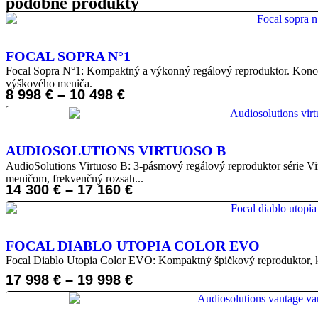
podobné produkty
FOCAL SOPRA N°1
Focal Sopra N°1: Kompaktný a výkonný regálový reproduktor. Koncent
výškového meniča.
8 998
€
–
10 498
€
AUDIOSOLUTIONS VIRTUOSO B
AudioSolutions Virtuoso B: 3-pásmový regálový reproduktor série
meničom, frekvenčný rozsah...
14 300
€
–
17 160
€
FOCAL DIABLO UTOPIA COLOR EVO
Focal Diablo Utopia Color EVO: Kompaktný špičkový reproduktor, kt
17 998
€
–
19 998
€