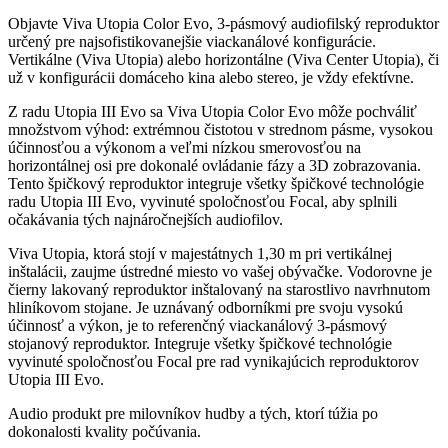
Objavte Viva Utopia Color Evo, 3-pásmový audiofilský reproduktor
určený pre najsofistikovanejšie viackanálové konfigurácie.
Vertikálne (Viva Utopia) alebo horizontálne (Viva Center Utopia), či
už v konfigurácii domáceho kina alebo stereo, je vždy efektívne.
Z radu Utopia III Evo sa Viva Utopia Color Evo môže pochváliť
množstvom výhod: extrémnou čistotou v strednom pásme, vysokou
účinnosťou a výkonom a veľmi nízkou smerovosťou na
horizontálnej osi pre dokonalé ovládanie fázy a 3D zobrazovania.
Tento špičkový reproduktor integruje všetky špičkové technológie
radu Utopia III Evo, vyvinuté spoločnosťou Focal, aby splnili
očakávania tých najnáročnejších audiofilov.
Viva Utopia, ktorá stojí v majestátnych 1,30 m pri vertikálnej
inštalácii, zaujme ústredné miesto vo vašej obývačke. Vodorovne je
čierny lakovaný reproduktor inštalovaný na starostlivo navrhnutom
hliníkovom stojane. Je uznávaný odborníkmi pre svoju vysokú
účinnosť a výkon, je to referenčný viackanálový 3-pásmový
stojanový reproduktor. Integruje všetky špičkové technológie
vyvinuté spoločnosťou Focal pre rad vynikajúcich reproduktorov
Utopia III Evo.
Audio produkt pre milovníkov hudby a tých, ktorí túžia po
dokonalosti kvality počúvania.