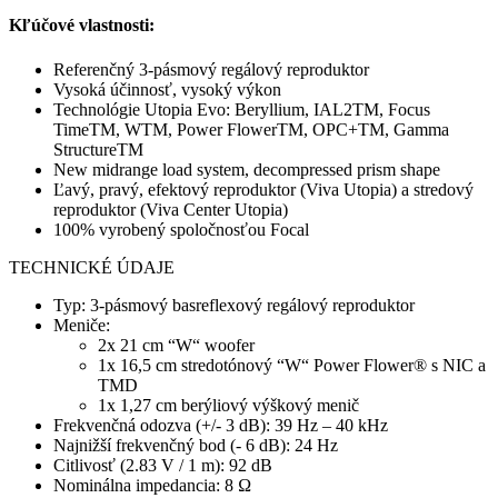
Kľúčové vlastnosti:
Referenčný 3-pásmový regálový reproduktor
Vysoká účinnosť, vysoký výkon
Technológie Utopia Evo: Beryllium, IAL2TM, Focus
TimeTM, WTM, Power FlowerTM, OPC+TM, Gamma
StructureTM
New midrange load system, decompressed prism shape
Ľavý, pravý, efektový reproduktor (Viva Utopia) a stredový
reproduktor (Viva Center Utopia)
100% vyrobený spoločnosťou Focal
TECHNICKÉ ÚDAJE
Typ: 3-pásmový basreflexový regálový reproduktor
Meniče:
2x 21 cm “W“ woofer
1x 16,5 cm stredotónový “W“ Power Flower® s NIC a
TMD
1x 1,27 cm berýliový výškový menič
Frekvenčná odozva (+/- 3 dB): 39 Hz – 40 kHz
Najnižší frekvenčný bod (- 6 dB): 24 Hz
Citlivosť (2.83 V / 1 m): 92 dB
Nominálna impedancia: 8 Ω