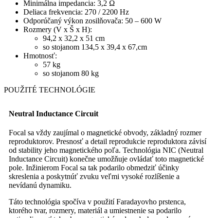
Minimálna impedancia: 3,2 Ω
Deliaca frekvencia: 270 / 2200 Hz
Odporúčaný výkon zosilňovača: 50 – 600 W
Rozmery (V x Š x H):
94,2 x 32,2 x 51 cm
so stojanom 134,5 x 39,4 x 67,cm
Hmotnosť:
57 kg
so stojanom 80 kg
POUŽITÉ TECHNOLÓGIE
Neutral Inductance Circuit
Focal sa vždy zaujímal o magnetické obvody, základný rozmer
reproduktorov. Presnosť a detail reprodukcie reproduktora závisí
od stability jeho magnetického poľa. Technológia NIC (Neutral
Inductance Circuit) konečne umožňuje ovládať toto magnetické
pole. Inžinierom Focal sa tak podarilo obmedziť účinky
skreslenia a poskytnúť zvuku veľmi vysoké rozlíšenie a
nevídanú dynamiku.
Táto technológia spočíva v použití Faradayovho prstenca,
ktorého tvar, rozmery, materiál a umiestnenie sa podarilo