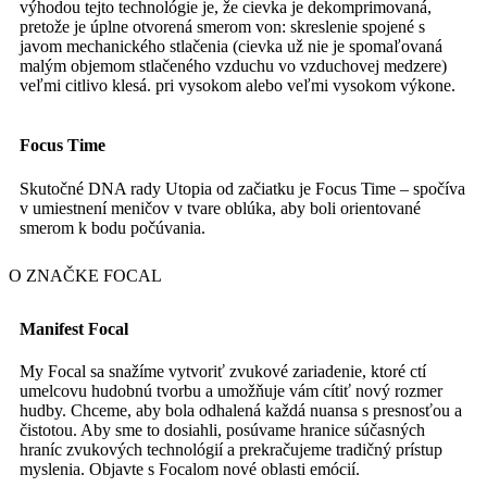
výhodou tejto technológie je, že cievka je dekomprimovaná,
pretože je úplne otvorená smerom von: skreslenie spojené s
javom mechanického stlačenia (cievka už nie je spomaľovaná
malým objemom stlačeného vzduchu vo vzduchovej medzere)
veľmi citlivo klesá. pri vysokom alebo veľmi vysokom výkone.
Focus Time
Skutočné DNA rady Utopia od začiatku je Focus Time – spočíva
v umiestnení meničov v tvare oblúka, aby boli orientované
smerom k bodu počúvania.
O ZNAČKE FOCAL
Manifest Focal
My Focal sa snažíme vytvoriť zvukové zariadenie, ktoré ctí
umelcovu hudobnú tvorbu a umožňuje vám cítiť nový rozmer
hudby. Chceme, aby bola
odhalená
každá nuansa s presnosťou a
čistotou. Aby sme to dosiahli, posúvame hranice súčasných
hraníc zvukových technológií a prekračujeme tradičný prístup
myslenia. Objavte s Focalom nové oblasti emócií.