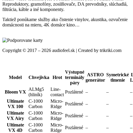
Reproduktory, gramofóny, zosilňovače, DA prevodníky, slúchadlá,
filtrácia, káble a iné komponenty.
Taktiež ponúkame služby ako čistenie vinylov, akustika, ozvučenie
domácnosti na mieru, 4K domáce kino…
Copyright © 2017 – 2026 audiofeel.sk | Created by trikriki.com
Výstupné
ASTRO
Symetrické
Model
Chvejivka
Hrot
terminály
generátor
tlmenie
L
páry
ALMg5
Line-
Bloom VX
Pozlátené
–
–
–
(hliník)
contact
Ultimate
C-1000
Micro-
Pozlátené
–
–
–
VX 100
Carbon
Ridge
Ultimate
C-1000
Micro-
Pozlátené
–
–
–
VX Airy
Carbon
Ridge
Ultimate
C-1000
Micro-
Pozlátené
–
–
–
VX 4D
Carbon
Ridge