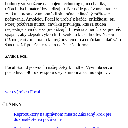
hodnoty sú založené na spojení technológie, mechaniky,
ušľachtilých materiálov a dizajnu. Neustále posúvame hranice
zvuku, aby sme vám ponúkli skutočne jedinečný zážitok z
počúvania. Ambíciou Focal je urobiť z každej príležitosti, pri
ktorej počúvate hudbu, chvíľku privilégia, kde sa hudba
rešpektuje a emócie sa prebúdzajú. Inovácia a tradícia sa pre nás
spájajú, aby zlepšili výkon hi-fi zvuku a krásu hudby. Našou
túžbou je otvoriť bránu k novým vnemom a emóciám a dať vám
šancu zažiť potešenie v jeho najčistejšej forme.
Zvuk Focal
Focal Sound je ovocím našej lásky k hudbe. Vyvinula sa za
posledných 40 rokov spolu s výskumom a technológiou…
web výrobcu Focal
ČLÁNKY
Reproduktory na správnom mieste: Základný krok pre
dokonalé stereo počúvanie