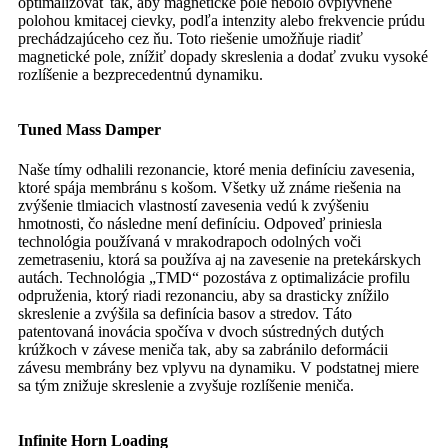
optimalizovať tak, aby magnetické pole nebolo ovplyvnené
polohou kmitacej cievky, podľa intenzity alebo frekvencie prúdu
prechádzajúceho cez ňu. Toto riešenie umožňuje riadiť
magnetické pole, znížiť dopady skreslenia a dodať zvuku vysoké
rozlíšenie a bezprecedentnú dynamiku.
Tuned Mass Damper
Naše tímy odhalili rezonancie, ktoré menia definíciu zavesenia,
ktoré spája membránu s košom. Všetky už známe riešenia na
zvýšenie tlmiacich vlastností zavesenia vedú k zvýšeniu
hmotnosti, čo následne mení definíciu. Odpoveď priniesla
technológia používaná v mrakodrapoch odolných voči
zemetraseniu, ktorá sa používa aj na zavesenie na pretekárskych
autách. Technológia „TMD“ pozostáva z optimalizácie profilu
odpruženia, ktorý riadi rezonanciu, aby sa drasticky znížilo
skreslenie a zvýšila sa definícia basov a stredov. Táto
patentovaná inovácia spočíva v dvoch sústredných dutých
krúžkoch v závese meniča tak, aby sa zabránilo deformácii
závesu membrány bez vplyvu na dynamiku. V podstatnej miere
sa tým znižuje skreslenie a zvyšuje rozlíšenie meniča.
Infinite Horn Loading