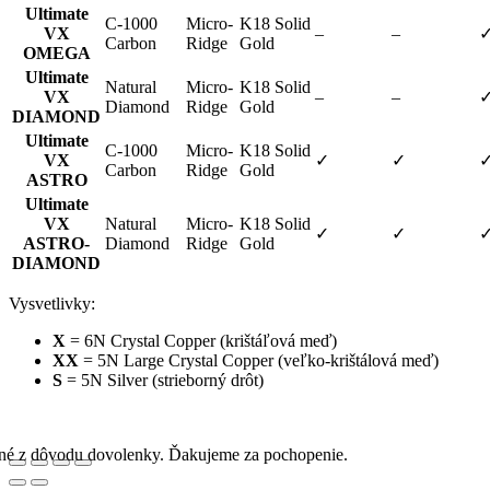
Ultimate
C-1000
Micro-
K18 Solid
VX
–
–
Carbon
Ridge
Gold
OMEGA
Ultimate
Natural
Micro-
K18 Solid
VX
–
–
Diamond
Ridge
Gold
DIAMOND
Ultimate
C-1000
Micro-
K18 Solid
VX
✓
✓
Carbon
Ridge
Gold
ASTRO
Ultimate
VX
Natural
Micro-
K18 Solid
✓
✓
ASTRO-
Diamond
Ridge
Gold
DIAMOND
Vysvetlivky:
X
= 6N Crystal Copper (krištáľová meď)
XX
= 5N Large Crystal Copper (veľko-krištálová meď)
S
= 5N Silver (strieborný drôt)
rené z dôvodu dovolenky. Ďakujeme za pochopenie.