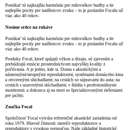
Ponúkať tú najkrajšiu harmóniu pre milovníkov hudby a tie
najlepšie pocity pre nadšencov zvuku – to je poslaním Focalu už
viac ako 40 rokov.
Nosíme srdce na rukáve
Ponúkať tú najkrajšiu harmóniu pre milovníkov hudby a tie
najlepšie pocity pre nadšencov zvuku – to je poslaním Focalu už
viac ako 40 rokov.
Produky Focal, ktoré spájajú výkon a dizajn, sú zjavením a
prebúdzajú emócie prostredníctvom najvyššej kvality z
počúvania. A je jedno, kde si. Doma s akustickými a
nástennými/stropnými reproduktormi, systémami domáceho kina
a otvorenými slúchadlami; na cestách so súpravami do auta; na
cestách s uzavretými slúchadlami; v štúdiu s profesionálnymi
monitormi; a dokonca aj na mori so špecializovanými riešeniami
pre jachty.
Značka Focal
Spoločnosť Focal vytvára referenčné akustické zariadenia od
roku 1979. Hlavné činnosti: meniče reproduktorov a
reproduktory s vysokou vernosťou. Naše základné historické