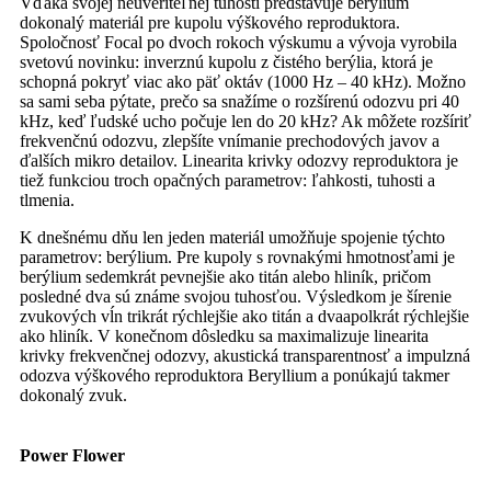
Vďaka svojej neuveriteľnej tuhosti predstavuje berýlium
dokonalý materiál pre kupolu výškového reproduktora.
Spoločnosť Focal po dvoch rokoch výskumu a vývoja vyrobila
svetovú novinku: inverznú kupolu z čistého berýlia, ktorá je
schopná pokryť viac ako päť oktáv (1000 Hz – 40 kHz). Možno
sa sami seba pýtate, prečo sa snažíme o rozšírenú odozvu pri 40
kHz, keď ľudské ucho počuje len do 20 kHz? Ak môžete rozšíriť
frekvenčnú odozvu, zlepšíte vnímanie prechodových javov a
ďalších mikro detailov. Linearita krivky odozvy reproduktora je
tiež funkciou troch opačných parametrov: ľahkosti, tuhosti a
tlmenia.
K dnešnému dňu len jeden materiál umožňuje spojenie týchto
parametrov: berýlium. Pre kupoly s rovnakými hmotnosťami je
berýlium sedemkrát pevnejšie ako titán alebo hliník, pričom
posledné dva sú známe svojou tuhosťou. Výsledkom je šírenie
zvukových vĺn trikrát rýchlejšie ako titán a dvaapolkrát rýchlejšie
ako hliník. V konečnom dôsledku sa maximalizuje linearita
krivky frekvenčnej odozvy, akustická transparentnosť a impulzná
odozva výškového reproduktora Beryllium a ponúkajú takmer
dokonalý zvuk.
Power Flower