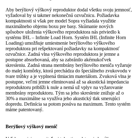
Aby berýliový výškový reproduktor dodal všetku svoju jemnosť,
vyžadoval by si takmer nekonečnú ozvučnicu. Požiadavka
kompaktnosti si však pre model Sopra vyžiadala využitie
maximálneho objemu boxu pre basy. Skúmanie nových
spôsobov uloženia výškového reproduktora nás priviedlo k
systému IHL – Infinite Load Horn. Systém IHL (Infinite Horn
Loading) umožňuje umiestnenie berýliového výškového
reproduktora pri rešpektovaní požiadavky na kompaktnosť
ozvučnice. Zadná vlna výškového reproduktora je jemne a
postupne absorbovaná, aby sa zabránilo akémukoľvek
skresleniu. Zadná strana membrány berýliového meniča vyžaruje
do malej komôrky, ktorá prechádza do špeciálneho zvukovodu v
tvare trúbky a je vyplnená tlmiacim materiálom. Zvuková vlna je
postupne, veľmi jemne eliminovaná až sa akustická impedancia
reproduktoru priblíži k nule a nemá už vplyv na vyžarovanie
membrány reproduktoru. Tým sa jeho skreslenie znižuje až o
30% a maximálne sa využíva jeho akustický tlak smerujúci
dopredu. Definícia sa potom posúva na maximum.
Tento systém
máme patentovaný.
Berýliový výškový menič