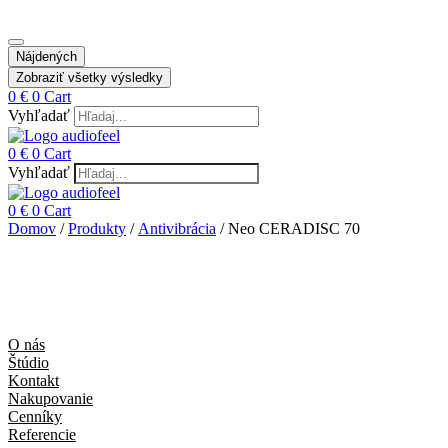
Nájdených
Zobraziť všetky výsledky
0
€
0
Cart
Vyhľadať
0
€
0
Cart
Vyhľadať
0
€
0
Cart
Domov
/
Produkty
/
Antivibrácia
/ Neo CERADISC 70
O nás
Štúdio
Kontakt
Nakupovanie
Cenníky
Referencie