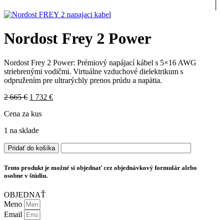
Nordost Frey 2 Power
Nordost Frey 2 Power: Prémiový napájací kábel s 5×16 AWG
striebrenými vodičmi. Virtuálne vzduchové dielektrikum s
odpružením pre ultrarýchly prenos prúdu a napätia.
Pôvodná
Aktuálna
2 665
€
1 732
€
cena
cena
Cena za kus
bola:
je:
2
1
1 na sklade
665 €.
732 €.
množstvo
Pridať do košíka
Nordost
Frey
Tento produkt je možné si objednať cez objednávkový formulár alebo
2
osobne v štúdiu.
Power
OBJEDNAŤ
Meno
Email