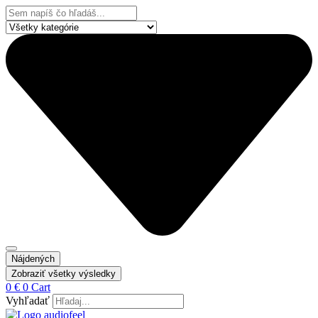
Preskočiť
Search
na
...
obsah
Nájdených
Zobraziť všetky výsledky
0
€
0
Cart
Vyhľadať