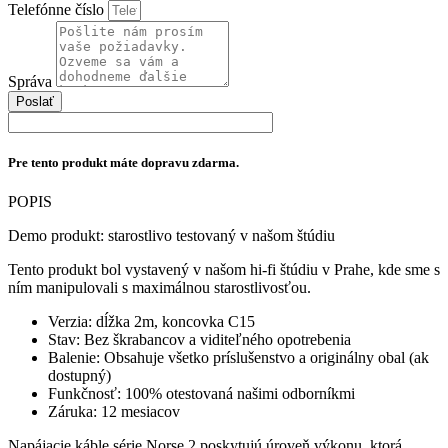
Telefónne číslo
Správa
Poslať
Pre tento produkt máte dopravu zdarma.
POPIS
Demo produkt: starostlivo testovaný v našom štúdiu
Tento produkt bol vystavený v našom hi-fi štúdiu v Prahe, kde sme s
ním manipulovali s maximálnou starostlivosťou.
Verzia: dĺžka 2m, koncovka C15
Stav: Bez škrabancov a viditeľného opotrebenia
Balenie: Obsahuje všetko príslušenstvo a originálny obal (ak
dostupný)
Funkčnosť: 100% otestovaná našimi odborníkmi
Záruka: 12 mesiacov
Napájacie káble série Norse 2 poskytujú úroveň výkonu, ktorá