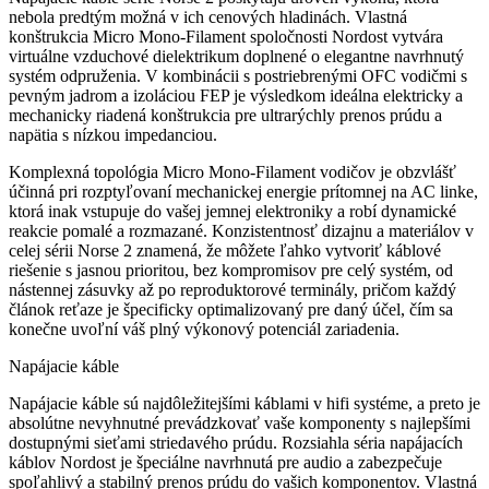
nebola predtým možná v ich cenových hladinách. Vlastná
konštrukcia Micro Mono-Filament spoločnosti Nordost vytvára
virtuálne vzduchové dielektrikum doplnené o elegantne navrhnutý
systém odpruženia. V kombinácii s postriebrenými OFC vodičmi s
pevným jadrom a izoláciou FEP je výsledkom ideálna elektricky a
mechanicky riadená konštrukcia pre ultrarýchly prenos prúdu a
napätia s nízkou impedanciou.
Komplexná topológia Micro Mono-Filament vodičov je obzvlášť
účinná pri rozptyľovaní mechanickej energie prítomnej na AC linke,
ktorá inak vstupuje do vašej jemnej elektroniky a robí dynamické
reakcie pomalé a rozmazané. Konzistentnosť dizajnu a materiálov v
celej sérii Norse 2 znamená, že môžete ľahko vytvoriť káblové
riešenie s jasnou prioritou, bez kompromisov pre celý systém, od
nástennej zásuvky až po reproduktorové terminály, pričom každý
článok reťaze je špecificky optimalizovaný pre daný účel, čím sa
konečne uvoľní váš plný výkonový potenciál zariadenia.
Napájacie káble
Napájacie káble sú najdôležitejšími káblami v hifi systéme, a preto je
absolútne nevyhnutné prevádzkovať vaše komponenty s najlepšími
dostupnými sieťami striedavého prúdu. Rozsiahla séria napájacích
káblov Nordost je špeciálne navrhnutá pre audio a zabezpečuje
spoľahlivý a stabilný prenos prúdu do vašich komponentov. Vlastná