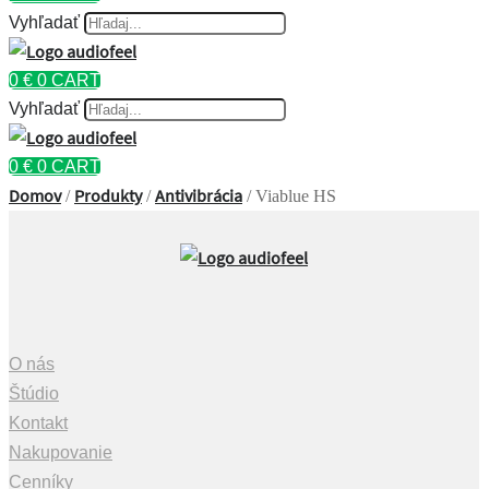
Vyhľadať
0
€
0
CART
Vyhľadať
0
€
0
CART
Domov
Produkty
Antivibrácia
/
/
/ Viablue HS
O nás
Štúdio
Kontakt
Nakupovanie
Cenníky