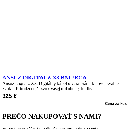
ANSUZ DIGITALZ X3 BNC/RCA
Ansuz Digitalz X3: Digitálny kábel otvára bránu k novej kvalite
zvuku. Prirodzenejší zvuk vašej obľúbenej hudby.
325
€
Cena za kus
PREČO NAKUPOVAŤ S NAMI?
Vyberáme pre Vás tie najlepšie komponenty zo sveta