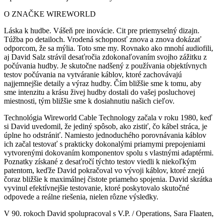
O ZNAČKE WIREWORLD
Láska k hudbe. Vášeň pre inovácie. Cit pre priemyselný dizajn.
Túžba po detailoch. Vrodená schopnosť znova a znova dokázať
odporcom, že sa mýlia. Toto sme my. Rovnako ako mnohí audiofili,
aj David Salz strávil desaťročia zdokonaľovaním svojho zážitku z
počúvania hudby. Je skutočne nadšený z používania objektívnych
testov počúvania na vytváranie káblov, ktoré zachovávajú
najjemnejšie detaily a výraz hudby. Čím bližšie sme k tomu, aby
sme intenzitu a krásu živej hudby dostali do vašej posluchovej
miestnosti, tým bližšie sme k dosiahnutiu našich cieľov.
Technológia Wireworld Cable Technology začala v roku 1980, keď
si David uvedomil, že jediný spôsob, ako zistiť, čo kábel stráca, je
úplne ho odstrániť. Namiesto jednoduchého porovnávania káblov
ich začal testovať s prakticky dokonalými priamymi prepojeniami
vytvorenými dokovaním komponentov spolu s vlastnými adaptérmi.
Poznatky získané z desaťročí týchto testov viedli k niekoľkým
patentom, keďže David pokračoval vo vývoji káblov, ktoré znejú
čoraz bližšie k maximálnej čistote priameho spojenia. David skrátka
vyvinul efektívnejšie testovanie, ktoré poskytovalo skutočné
odpovede a reálne riešenia, nielen rôzne výsledky.
V 90. rokoch David spolupracoval s V.P. / Operations, Sara Flaaten,