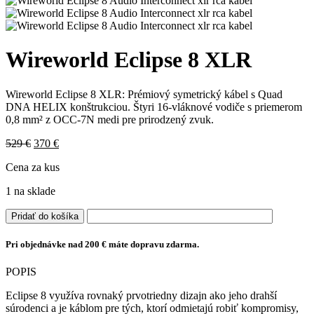
Wireworld Eclipse 8 XLR
Wireworld Eclipse 8 XLR: Prémiový symetrický kábel s Quad
DNA HELIX konštrukciou. Štyri 16-vláknové vodiče s priemerom
0,8 mm² z OCC-7N medi pre prirodzený zvuk.
Pôvodná
Aktuálna
529
€
370
€
cena
cena
Cena za kus
bola:
je:
529 €.
370 €.
1 na sklade
množstvo
Pridať do košíka
Wireworld
Eclipse
Pri objednávke nad 200 € máte dopravu zdarma.
8
XLR
POPIS
Eclipse 8 využíva rovnaký prvotriedny dizajn ako jeho drahší
súrodenci a je káblom pre tých, ktorí odmietajú robiť kompromisy,