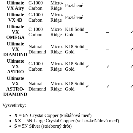
Ultimate
C-1000
Micro-
Pozlátené
–
–
–
VX Airy
Carbon
Ridge
Ultimate
C-1000
Micro-
Pozlátené
–
–
–
VX 4D
Carbon
Ridge
Ultimate
C-1000
Micro-
K18 Solid
VX
–
–
Carbon
Ridge
Gold
OMEGA
Ultimate
Natural
Micro-
K18 Solid
VX
–
–
Diamond
Ridge
Gold
DIAMOND
Ultimate
C-1000
Micro-
K18 Solid
VX
✓
✓
Carbon
Ridge
Gold
ASTRO
Ultimate
VX
Natural
Micro-
K18 Solid
✓
✓
ASTRO-
Diamond
Ridge
Gold
DIAMOND
Vysvetlivky:
X
= 6N Crystal Copper (krištáľová meď)
XX
= 5N Large Crystal Copper (veľko-krištálová meď)
S
= 5N Silver (strieborný drôt)