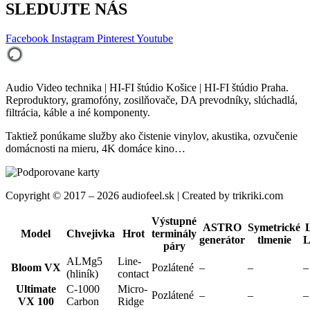
SLEDUJTE NÁS
Facebook
Instagram
Pinterest
Youtube
Audio Video technika | HI-FI štúdio Košice | HI-FI štúdio Praha.
Reproduktory, gramofóny, zosilňovače, DA prevodníky, slúchadlá,
filtrácia, káble a iné komponenty.
Taktiež ponúkame služby ako čistenie vinylov, akustika, ozvučenie
domácnosti na mieru, 4K domáce kino…
Copyright © 2017 – 2026 audiofeel.sk | Created by trikriki.com
Výstupné
ASTRO
Symetrické
Model
Chvejivka
Hrot
terminály
generátor
tlmenie
L
páry
ALMg5
Line-
Bloom VX
Pozlátené
–
–
–
(hliník)
contact
Ultimate
C-1000
Micro-
Pozlátené
–
–
–
VX 100
Carbon
Ridge