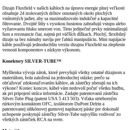
Dizajn Fluxfield v našich kábloch na úpravu energie plnej veľkosti
obsahuje 24 izolovaných drôtov omotaných okolo plochých
vnútorných jadier, aby sa maximalizovalo indukčné a kapacitné
filtrovanie. Dvojité štíty s vysokou hustotou zabraňujú vstupu alebo
vyžarovaniu hluku smerom von. Tieto jedinečné prvky minimalizujú
šum a rezonancie čiar, najmä pri väčších dĺžkach. Plochý, flexibilný
dizajn sa bez námahy navíja pre ľahkú manipuláciu. Mini napájacie
káble používajú jednoduchšiu verziu dizajnu Fluxfield na zlepšenie
vernosti komponentov s nízkym výkonom.
Konektory SILVER-TUBE™
Myšlienka vývoja zátok, ktoré prevyšujú všetky ostatné dizajnom a
materiálom, bola založená na jednoduchej otázke; prečo sa
obťažovať zdokonaľovaním káblov, ak zástrčky uberajú na ich
výkone? Koniec koncov, kábel vám nedovolí počuť všetku hudbu,
ak pri pripojení stráca informácie. Zadajte patentovanú zástrčku
Silver-Tube Plug (patent USA 5 413 503). Vďaka strieborným
rúrkovým kontaktom OFC, izolátorom DuPont Delrin a
patentovanej silikónovej gumovej napínacej páske pre dokonalé
uchopenie poskytujú zástrčky Silver-Tube najvyššiu vodivosť zo
všetkých zástrčiek RCA na svete.