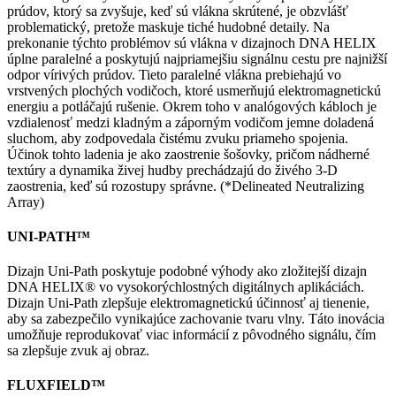
prúdov, ktorý sa zvyšuje, keď sú vlákna skrútené, je obzvlášť
problematický, pretože maskuje tiché hudobné detaily. Na
prekonanie týchto problémov sú vlákna v dizajnoch DNA HELIX
úplne paralelné a poskytujú najpriamejšiu signálnu cestu pre najnižší
odpor vírivých prúdov. Tieto paralelné vlákna prebiehajú vo
vrstvených plochých vodičoch, ktoré usmerňujú elektromagnetickú
energiu a potláčajú rušenie. Okrem toho v analógových kábloch je
vzdialenosť medzi kladným a záporným vodičom jemne doladená
sluchom, aby zodpovedala čistému zvuku priameho spojenia.
Účinok tohto ladenia je ako zaostrenie šošovky, pričom nádherné
textúry a dynamika živej hudby prechádzajú do živého 3-D
zaostrenia, keď sú rozostupy správne. (*Delineated Neutralizing
Array)
UNI-PATH™
Dizajn Uni-Path poskytuje podobné výhody ako zložitejší dizajn
DNA HELIX® vo vysokorýchlostných digitálnych aplikáciách.
Dizajn Uni-Path zlepšuje elektromagnetickú účinnosť aj tienenie,
aby sa zabezpečilo vynikajúce zachovanie tvaru vlny. Táto inovácia
umožňuje reprodukovať viac informácií z pôvodného signálu, čím
sa zlepšuje zvuk aj obraz.
FLUXFIELD™