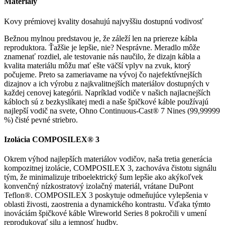
Materiály
Kovy prémiovej kvality dosahujú najvyššiu dostupnú vodivosť
Bežnou mylnou predstavou je, že záleží len na priereze kábla
reproduktora. Ťažšie je lepšie, nie? Nesprávne. Meradlo môže
znamenať rozdiel, ale testovanie nás naučilo, že dizajn kábla a
kvalita materiálu môžu mať ešte väčší vplyv na zvuk, ktorý
počujeme. Preto sa zameriavame na vývoj čo najefektívnejších
dizajnov a ich výrobu z najkvalitnejších materiálov dostupných v
každej cenovej kategórii. Napríklad vodiče v našich najlacnejších
kábloch sú z bezkyslíkatej medi a naše špičkové káble používajú
najlepší vodič na svete, Ohno Continuous-Cast® 7 Nines (99,99999
%) čisté pevné striebro.
Izolácia COMPOSILEX® 3
Okrem výhod najlepších materiálov vodičov, naša tretia generácia
kompozitnej izolácie, COMPOSILEX 3, zachováva čistotu signálu
tým, že minimalizuje triboelektrický šum lepšie ako akýkoľvek
konvenčný nízkostratový izolačný materiál, vrátane DuPont
Teflon®. COMPOSILEX 3 poskytuje odmeňujúce vylepšenia v
oblasti živosti, zaostrenia a dynamického kontrastu. Vďaka týmto
inováciám špičkové káble Wireworld Series 8 pokročili v umení
reprodukovať silu a jemnosť hudby.