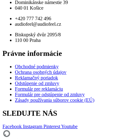
Dominikánske námestie 39
040 01 Košice
+420 777 742 496
audiofeel@audiofeel.cz
Biskupský dvůr 2095/8
110 00 Praha
Právne informácie
Obchodné podmienky
Ochrana osobných údajov
Reklamačný poriadok
Odstúpenie od zmluvy
Formulár pre reklamáciu
Formulár pre odstúpenie od zmluvy
Zásady používania súborov cookie (EÚ)
SLEDUJTE NÁS
Facebook
Instagram
Pinterest
Youtube