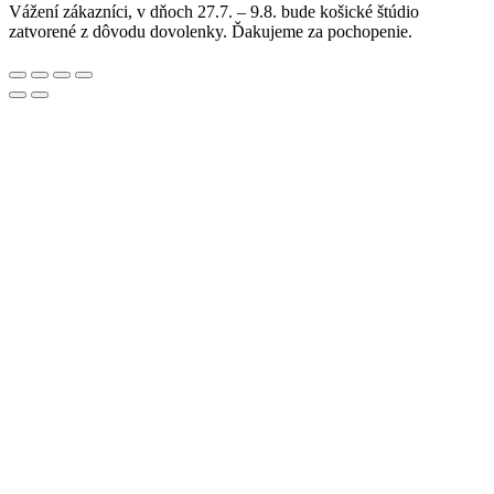
Vážení zákazníci, v dňoch 27.7. – 9.8. bude košické štúdio
zatvorené z dôvodu dovolenky. Ďakujeme za pochopenie.