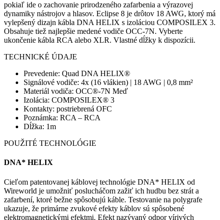
pokiaľ ide o zachovanie prirodzeného zafarbenia a výrazovej
dynamiky nástrojov a hlasov. Eclipse 8 je drôtov 18 AWG, ktorý má
vylepšený dizajn kábla DNA HELIX s izoláciou COMPOSILEX 3.
Obsahuje tiež najlepšie medené vodiče OCC-7N. Vyberte
ukončenie kábla RCA alebo XLR. Vlastné dĺžky k dispozícii.
TECHNICKÉ ÚDAJE
Prevedenie: Quad DNA HELIX®
Signálové vodiče: 4x (16 vlákien) | 18 AWG | 0,8 mm²
Materiál vodiča: OCC®-7N Meď
Izolácia: COMPOSILEX® 3
Kontakty: postriebrená OFC
Poznámka: RCA – RCA
Dĺžka: 1m
POUŽITÉ TECHNOLÓGIE
DNA* HELIX
Cieľom patentovanej káblovej technológie DNA* HELIX od
Wireworld je umožniť poslucháčom zažiť ich hudbu bez strát a
zafarbení, ktoré bežne spôsobujú káble. Testovanie na polygrafe
ukazuje, že primárne zvukové efekty káblov sú spôsobené
elektromagnetickými efektmi. Efekt nazývaný odpor vírivých