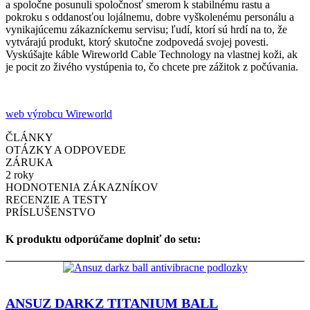
a spoločne posunuli spoločnosť smerom k stabilnému rastu a
pokroku s oddanosťou lojálnemu, dobre vyškolenému personálu a
vynikajúcemu zákazníckemu servisu; ľudí, ktorí sú hrdí na to, že
vytvárajú produkt, ktorý skutočne zodpovedá svojej povesti.
Vyskúšajte káble Wireworld Cable Technology na vlastnej koži, ak
je pocit zo živého vystúpenia to, čo chcete pre zážitok z počúvania.
web výrobcu Wireworld
ČLÁNKY
OTÁZKY A ODPOVEDE
ZÁRUKA
2 roky
HODNOTENIA ZÁKAZNÍKOV
RECENZIE A TESTY
PRÍSLUŠENSTVO
K produktu odporúčame doplniť do setu:
ANSUZ DARKZ TITANIUM BALL