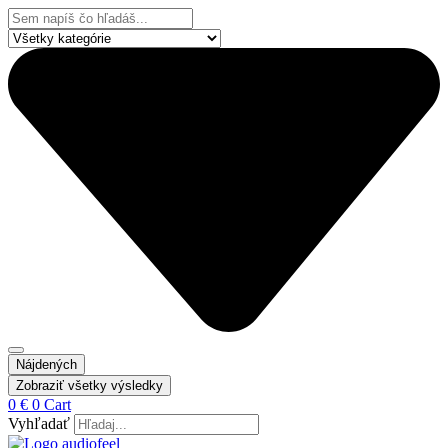
Preskočiť
Search
na
...
obsah
Nájdených
Zobraziť všetky výsledky
0
€
0
Cart
Vyhľadať