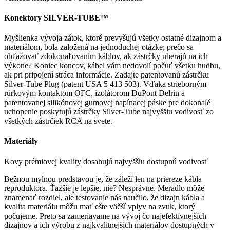
Konektory SILVER-TUBE™
Myšlienka vývoja zátok, ktoré prevyšujú všetky ostatné dizajnom a
materiálom, bola založená na jednoduchej otázke; prečo sa
obťažovať zdokonaľovaním káblov, ak zástrčky uberajú na ich
výkone? Koniec koncov, kábel vám nedovolí počuť všetku hudbu,
ak pri pripojení stráca informácie. Zadajte patentovanú zástrčku
Silver-Tube Plug (patent USA 5 413 503). Vďaka strieborným
rúrkovým kontaktom OFC, izolátorom DuPont Delrin a
patentovanej silikónovej gumovej napínacej páske pre dokonalé
uchopenie poskytujú zástrčky Silver-Tube najvyššiu vodivosť zo
všetkých zástrčiek RCA na svete.
Materiály
Kovy prémiovej kvality dosahujú najvyššiu dostupnú vodivosť
Bežnou mylnou predstavou je, že záleží len na priereze kábla
reproduktora. Ťažšie je lepšie, nie? Nesprávne. Meradlo môže
znamenať rozdiel, ale testovanie nás naučilo, že dizajn kábla a
kvalita materiálu môžu mať ešte väčší vplyv na zvuk, ktorý
počujeme. Preto sa zameriavame na vývoj čo najefektívnejších
dizajnov a ich výrobu z najkvalitnejších materiálov dostupných v