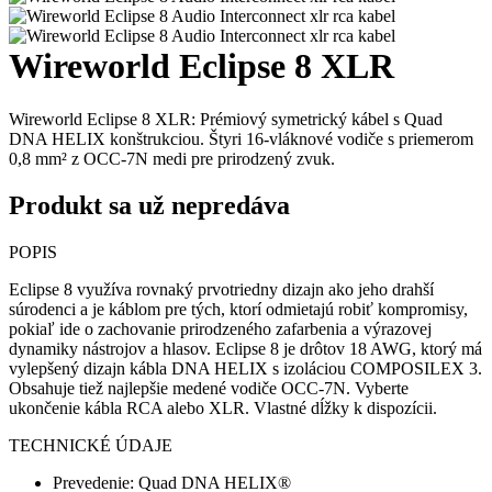
Wireworld Eclipse 8 XLR
Wireworld Eclipse 8 XLR: Prémiový symetrický kábel s Quad
DNA HELIX konštrukciou. Štyri 16-vláknové vodiče s priemerom
0,8 mm² z OCC-7N medi pre prirodzený zvuk.
Produkt sa už nepredáva
POPIS
Eclipse 8 využíva rovnaký prvotriedny dizajn ako jeho drahší
súrodenci a je káblom pre tých, ktorí odmietajú robiť kompromisy,
pokiaľ ide o zachovanie prirodzeného zafarbenia a výrazovej
dynamiky nástrojov a hlasov. Eclipse 8 je drôtov 18 AWG, ktorý má
vylepšený dizajn kábla DNA HELIX s izoláciou COMPOSILEX 3.
Obsahuje tiež najlepšie medené vodiče OCC-7N. Vyberte
ukončenie kábla RCA alebo XLR. Vlastné dĺžky k dispozícii.
TECHNICKÉ ÚDAJE
Prevedenie: Quad DNA HELIX®