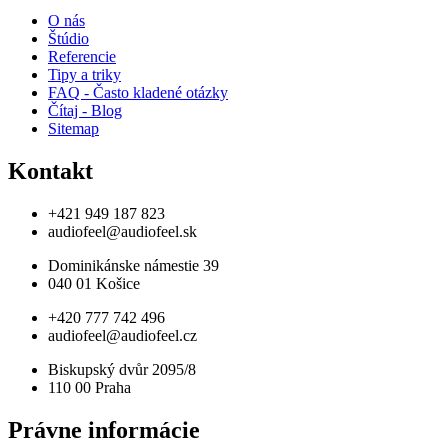
O nás
Štúdio
Referencie
Tipy a triky
FAQ - Často kladené otázky
Čítaj - Blog
Sitemap
Kontakt
+421 949 187 823
audiofeel@audiofeel.sk
Dominikánske námestie 39
040 01 Košice
+420 777 742 496
audiofeel@audiofeel.cz
Biskupský dvůr 2095/8
110 00 Praha
Právne informácie