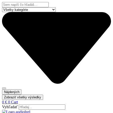
Preskočiť
Search
na
...
obsah
Nájdených
Zobraziť všetky výsledky
0
€
0
Cart
Vyhľadať