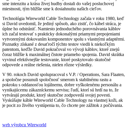
sme intenzitu a krásu živej hudby dostali do vašej posluchovej
miestnosti, tým bližšie sme k dosiahnutiu našich cieľov.
Technológia Wireworld Cable Technology začala v roku 1980, keď
si David uvedomil, že jediný spôsob, ako zistiť, čo kábel stráca, je
úplne ho odstrániť. Namiesto jednoduchého porovnávania káblov
ich začal testovať s prakticky dokonalými priamymi prepojeniami
vytvorenými dokovaním komponentov spolu s vlastnými adaptérmi.
Poznatky získané z desaťročí týchto testov viedli k niekoľkým
patentom, keďže David pokračoval vo vývoji káblov, ktoré znejú
čoraz bližšie k maximálnej čistote priameho spojenia. David skrátka
vyvinul efektívnejšie testovanie, ktoré poskytovalo skutočné
odpovede a reálne riešenia, nielen rôzne výsledky.
V 90. rokoch David spolupracoval s V.P. / Operations, Sara Flaaten,
a spoločne posunuli spoločnosť smerom k stabilnému rastu a
pokroku s oddanosťou lojálnemu, dobre vyškolenému personálu a
vynikajúcemu zákazníckemu servisu; ľudí, ktorí sú hrdí na to, že
vytvárajú produkt, ktorý skutočne zodpovedá svojej povesti.
Vyskúšajte káble Wireworld Cable Technology na vlastnej koži, ak
je pocit zo živého vystúpenia to, čo chcete pre zážitok z počúvania.
web výrobcu Wireworld