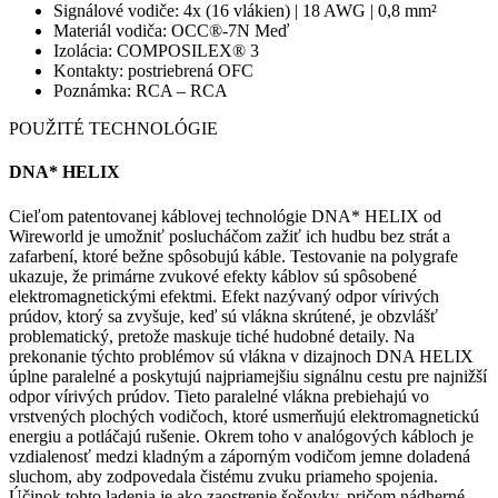
Signálové vodiče: 4x (16 vlákien) | 18 AWG | 0,8 mm²
Materiál vodiča: OCC®-7N Meď
Izolácia: COMPOSILEX® 3
Kontakty: postriebrená OFC
Poznámka: RCA – RCA
POUŽITÉ TECHNOLÓGIE
DNA* HELIX
Cieľom patentovanej káblovej technológie DNA* HELIX od
Wireworld je umožniť poslucháčom zažiť ich hudbu bez strát a
zafarbení, ktoré bežne spôsobujú káble. Testovanie na polygrafe
ukazuje, že primárne zvukové efekty káblov sú spôsobené
elektromagnetickými efektmi. Efekt nazývaný odpor vírivých
prúdov, ktorý sa zvyšuje, keď sú vlákna skrútené, je obzvlášť
problematický, pretože maskuje tiché hudobné detaily. Na
prekonanie týchto problémov sú vlákna v dizajnoch DNA HELIX
úplne paralelné a poskytujú najpriamejšiu signálnu cestu pre najnižší
odpor vírivých prúdov. Tieto paralelné vlákna prebiehajú vo
vrstvených plochých vodičoch, ktoré usmerňujú elektromagnetickú
energiu a potláčajú rušenie. Okrem toho v analógových kábloch je
vzdialenosť medzi kladným a záporným vodičom jemne doladená
sluchom, aby zodpovedala čistému zvuku priameho spojenia.
Účinok tohto ladenia je ako zaostrenie šošovky, pričom nádherné