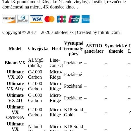
Taktiež ponúkame služby ako čistenie vinylov, akustika, ozvučenie
domácnosti na mieru, 4K domáce kino…
Copyright © 2017 – 2026 audiofeel.sk | Created by trikriki.com
Výstupné
ASTRO
Symetrické
Model
Chvejivka
Hrot
terminály
generátor
tlmenie
L
páry
ALMg5
Line-
Bloom VX
Pozlátené
–
–
–
(hliník)
contact
Ultimate
C-1000
Micro-
Pozlátené
–
–
–
VX 100
Carbon
Ridge
Ultimate
C-1000
Micro-
Pozlátené
–
–
–
VX Airy
Carbon
Ridge
Ultimate
C-1000
Micro-
Pozlátené
–
–
–
VX 4D
Carbon
Ridge
Ultimate
C-1000
Micro-
K18 Solid
VX
–
–
Carbon
Ridge
Gold
OMEGA
Ultimate
Natural
Micro-
K18 Solid
VX
–
–