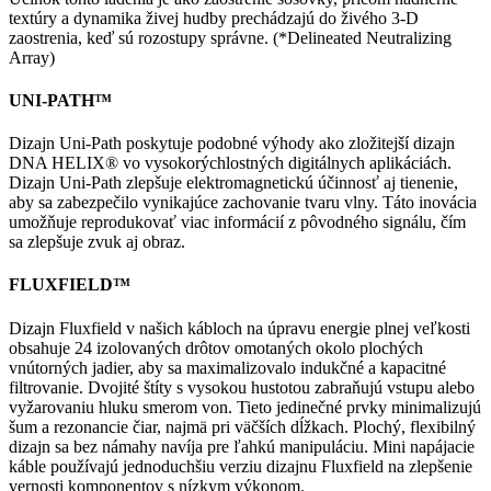
textúry a dynamika živej hudby prechádzajú do živého 3-D
zaostrenia, keď sú rozostupy správne. (*Delineated Neutralizing
Array)
UNI-PATH™
Dizajn Uni-Path poskytuje podobné výhody ako zložitejší dizajn
DNA HELIX® vo vysokorýchlostných digitálnych aplikáciách.
Dizajn Uni-Path zlepšuje elektromagnetickú účinnosť aj tienenie,
aby sa zabezpečilo vynikajúce zachovanie tvaru vlny. Táto inovácia
umožňuje reprodukovať viac informácií z pôvodného signálu, čím
sa zlepšuje zvuk aj obraz.
FLUXFIELD™
Dizajn Fluxfield v našich kábloch na úpravu energie plnej veľkosti
obsahuje 24 izolovaných drôtov omotaných okolo plochých
vnútorných jadier, aby sa maximalizovalo indukčné a kapacitné
filtrovanie. Dvojité štíty s vysokou hustotou zabraňujú vstupu alebo
vyžarovaniu hluku smerom von. Tieto jedinečné prvky minimalizujú
šum a rezonancie čiar, najmä pri väčších dĺžkach. Plochý, flexibilný
dizajn sa bez námahy navíja pre ľahkú manipuláciu. Mini napájacie
káble používajú jednoduchšiu verziu dizajnu Fluxfield na zlepšenie
vernosti komponentov s nízkym výkonom.