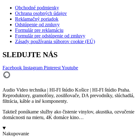
Obchodné podmienky
Ochrana osobných údajov
Reklamačný poriadok
Odstúpenie od zmluvy
Formulár pre reklamáciu
Formulár pre odstúpenie od zmluvy
Zásady používania súborov cookie (EÚ)
SLEDUJTE NÁS
Facebook
Instagram
Pinterest
Youtube
Audio Video technika | HI-FI štúdio Košice | HI-FI štúdio Praha.
Reproduktory, gramofóny, zosilňovače, DA prevodníky, slúchadlá,
filtrácia, káble a iné komponenty.
Taktiež ponúkame služby ako čistenie vinylov, akustika, ozvučenie
domácnosti na mieru, 4K domáce kino…
Nakupovanie