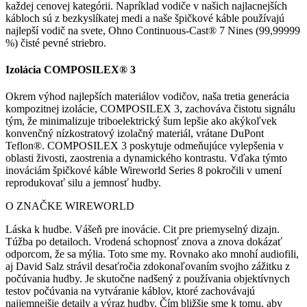
každej cenovej kategórii. Napríklad vodiče v našich najlacnejších
kábloch sú z bezkyslíkatej medi a naše špičkové káble používajú
najlepší vodič na svete, Ohno Continuous-Cast® 7 Nines (99,99999
%) čisté pevné striebro.
Izolácia COMPOSILEX® 3
Okrem výhod najlepších materiálov vodičov, naša tretia generácia
kompozitnej izolácie, COMPOSILEX 3, zachováva čistotu signálu
tým, že minimalizuje triboelektrický šum lepšie ako akýkoľvek
konvenčný nízkostratový izolačný materiál, vrátane DuPont
Teflon®. COMPOSILEX 3 poskytuje odmeňujúce vylepšenia v
oblasti živosti, zaostrenia a dynamického kontrastu. Vďaka týmto
inováciám špičkové káble Wireworld Series 8 pokročili v umení
reprodukovať silu a jemnosť hudby.
O ZNAČKE WIREWORLD
Láska k hudbe. Vášeň pre inovácie. Cit pre priemyselný dizajn.
Túžba po detailoch. Vrodená schopnosť znova a znova dokázať
odporcom, že sa mýlia. Toto sme my. Rovnako ako mnohí audiofili,
aj David Salz strávil desaťročia zdokonaľovaním svojho zážitku z
počúvania hudby. Je skutočne nadšený z používania objektívnych
testov počúvania na vytváranie káblov, ktoré zachovávajú
najjemnejšie detaily a výraz hudby. Čím bližšie sme k tomu, aby