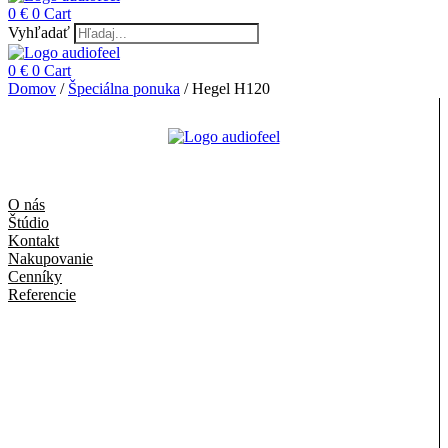
0
€
0
Cart
Vyhľadať
0
€
0
Cart
Domov
/
Špeciálna ponuka
/ Hegel H120
O nás
Štúdio
Kontakt
Nakupovanie
Cenníky
Referencie