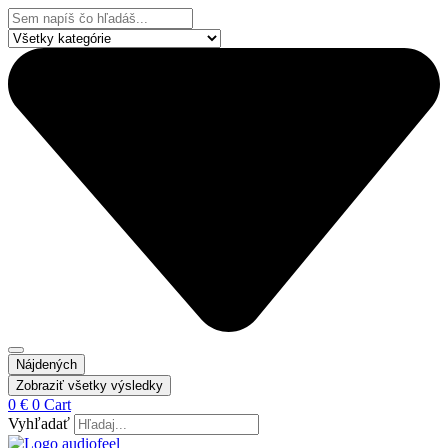
Preskočiť
Search
na
...
obsah
Nájdených
Zobraziť všetky výsledky
0
€
0
Cart
Vyhľadať