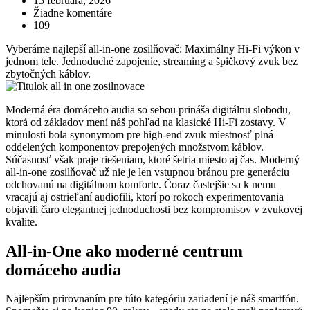
15 februára, 2026
Žiadne komentáre
109
Vyberáme najlepší all-in-one zosilňovač: Maximálny Hi-Fi výkon v
jednom tele. Jednoduché zapojenie, streaming a špičkový zvuk bez
zbytočných káblov.
Moderná éra domáceho audia so sebou prináša digitálnu slobodu,
ktorá od základov mení náš pohľad na klasické Hi-Fi zostavy. V
minulosti bola synonymom pre high-end zvuk miestnosť plná
oddelených komponentov prepojených množstvom káblov.
Súčasnosť však praje riešeniam, ktoré šetria miesto aj čas. Moderný
all-in-one zosilňovač už nie je len vstupnou bránou pre generáciu
odchovanú na digitálnom komforte. Čoraz častejšie sa k nemu
vracajú aj ostrieľaní audiofili, ktorí po rokoch experimentovania
objavili čaro elegantnej jednoduchosti bez kompromisov v zvukovej
kvalite.
All-in-One ako moderné centrum
domáceho audia
Najlepším prirovnaním pre túto kategóriu zariadení je náš smartfón.