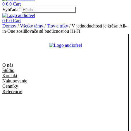
0
€
0
Cart
Vyhľadať
0
€
0
Cart
Domov
/
Všetky témy
/
Tipy a triky
/ V jednoduchosti je krása: All-
in-One zosilňovače sú budúcnosťou Hi-Fi
O nás
Štúdio
Kontakt
Nakupovanie
Cenníky
Referencie