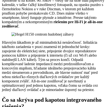
Spomeňte si na koniec 90. rokov – vtedy ste na stole mali papierový
kalendár, v taške ťažký kinofilmový fotoaparát, na opasku puzdro s
čiernobielou Nokiou a v ruke Discman, v ktorom pri každom
prudšom pohybe preskakovalo CD. Dnes máme všetko v
smartphone, ktorý funguje plynule a intuitívne. Presne takýmto
kompaktným a nekompromisným
riešením pre Hi-Fi je all-in-one
zosilňovač
.
Hlavným lákadlom je až minimalistická nenáročnosť. Inštalácia
takéhoto zariadenia v praxi znamená tri jednoduché kroky:
zapojenie do elektrickej siete, pripojenie dvojice reproduktorov
pomocou káblov a pripojenie k internetu (či už cez Wi-Fi alebo
stabilnejší LAN kábel). Tým sa proces končí. Odpadá
komplikované ladenie impedancií medzi predzosilňovačom a
koncovým stupňom, hľadanie ideálneho prepojovacieho kábla
medzi streamerom a prevodníkom, ale hlavne nutnosť mať pred
sebou niekoľko rôznych diaľkových ovládačov pre každý
komponent zvlášť. All-in-one zosilňovač je navrhnutý a
optimalizovaný pod jednou kapotou, vďaka čomu sa ovláda cez
jediný diaľkový ovládač a je mimoriadne úsporný na priestor.
Čo sa skrýva pod kapotou integrovaného
riešenia?