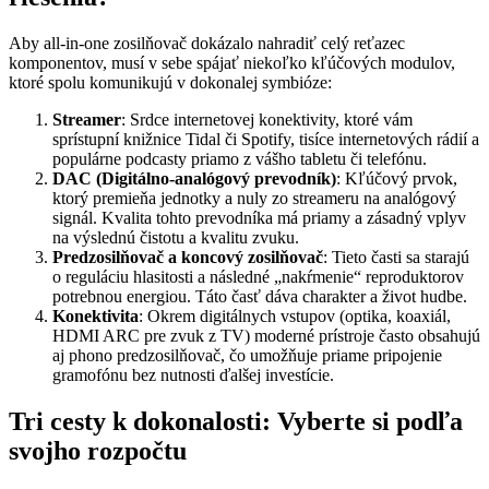
Aby all-in-one zosilňovač dokázalo nahradiť celý reťazec
komponentov, musí v sebe spájať niekoľko kľúčových modulov,
ktoré spolu komunikujú v dokonalej symbióze:
Streamer
: Srdce internetovej konektivity, ktoré vám
sprístupní knižnice Tidal či Spotify, tisíce internetových rádií a
populárne podcasty priamo z vášho tabletu či telefónu.
DAC (Digitálno-analógový prevodník)
: Kľúčový prvok,
ktorý premieňa jednotky a nuly zo streameru na analógový
signál. Kvalita tohto prevodníka má priamy a zásadný vplyv
na výslednú čistotu a kvalitu zvuku.
Predzosilňovač a koncový zosilňovač
: Tieto časti sa starajú
o reguláciu hlasitosti a následné „nakŕmenie“ reproduktorov
potrebnou energiou. Táto časť dáva charakter a život hudbe.
Konektivita
: Okrem digitálnych vstupov (optika, koaxiál,
HDMI ARC pre zvuk z TV) moderné prístroje často obsahujú
aj phono predzosilňovač, čo umožňuje priame pripojenie
gramofónu bez nutnosti ďalšej investície.
Tri cesty k dokonalosti: Vyberte si podľa
svojho rozpočtu