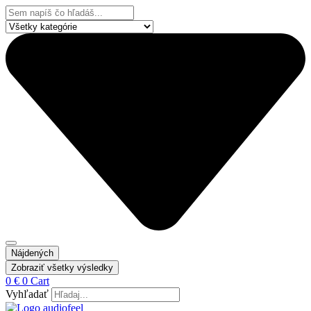
Preskočiť
Search
na
...
obsah
Nájdených
Zobraziť všetky výsledky
0
€
0
Cart
Vyhľadať