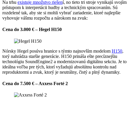
Na trhu
existuje množstvo riešen
í, no tieto tri stroje vynikajú svojím
prístupom k interpretácii hudby a technickým spracovaním. Sú
rozdelené tak, aby ste si mohli vybrať zariadenie, ktoré najlepšie
vyhovuje vášmu rozpočtu a nárokom na zvuk:
Cena do 3.000 € – Hegel H150
Nórsky Hegel posúva hranice s týmto najnovším modelom
H150
,
torý nahrádza staršie generácie. H150 prináša ešte precíznejšiu
technológiu SoundEngine2 a modernizovanú digitálnu sekciu. Je to
ideálna voľba pre tých, ktorí vyžadujú absolútnu kontrolu nad
reproduktormi a zvuk, ktorý je neutrálny, čistý a plný dynamiky.
Cena do 7.500 € – Axxess Forté 2
Stredný model
Forté 2
z dánskej dielne Axxess ponúka fantastický
pomer ceny a výkonu pre mierne náročnejšiu peňaženku. Forté 2
ťaží z inovatívnych Tesla cievok, ktoré dramaticky znižujú šum a
odhaľujú jemné detaily v nahrávkach. Jeho zvuk je nesmierne
muzikálny a živý, pričom moderný industriálny dizajn z neho robí