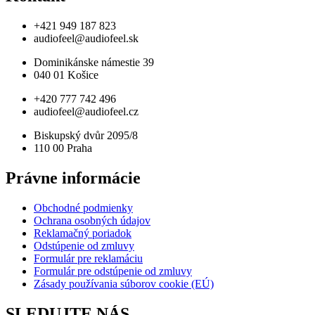
+421 949 187 823
audiofeel@audiofeel.sk
Dominikánske námestie 39
040 01 Košice
+420 777 742 496
audiofeel@audiofeel.cz
Biskupský dvůr 2095/8
110 00 Praha
Právne informácie
Obchodné podmienky
Ochrana osobných údajov
Reklamačný poriadok
Odstúpenie od zmluvy
Formulár pre reklamáciu
Formulár pre odstúpenie od zmluvy
Zásady používania súborov cookie (EÚ)
SLEDUJTE NÁS