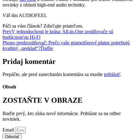
novinky z oblasti high-end audio techniky.
Váš tím AUDIOFEEL
Páči sa vám článok? Zdieľajte priateľom.
Prev
V jednoduchosti je krása: All-in-One zosilňovače sú
budúcnosťou Hi-Fi
Phono predzosilňovač: Prečo vaše gramofónové platne potrebujú
kvalitný „preklad“?
Ďalšie
Pridaj komentár
Prepáčte, ale pred zanechaním komentára sa musíte
prihlásiť
.
Obsah
ZOSTAŇTE V OBRAZE
Buďte prvý, kto získa nové informácie. Prihláste sa na odber
noviniek.
Email
Odoslať