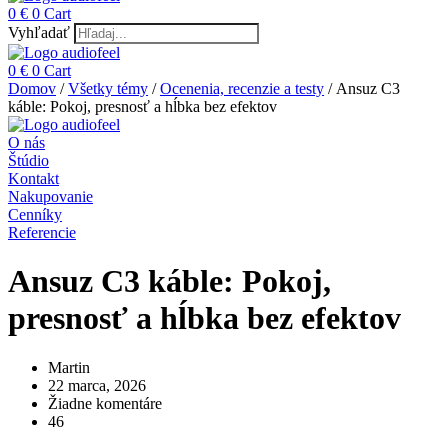
0
€
0
Cart
Vyhľadať
0
€
0
Cart
Domov
/
Všetky témy
/
Ocenenia, recenzie a testy
/ Ansuz C3
káble: Pokoj, presnosť a hĺbka bez efektov
O nás
Štúdio
Kontakt
Nakupovanie
Cenníky
Referencie
Ansuz C3 káble: Pokoj,
presnosť a hĺbka bez efektov
Martin
22 marca, 2026
Žiadne komentáre
46