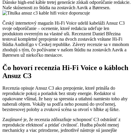
Dánske high-end káble tretej generácie získali odporúčanie redakcie.
Naše skúsenosti zo štúdia na zostavách Aavik a Børresen.
Český internetový magazín Hi-Fi Voice udelil kabeláži Ansuz C3
svoje odporúčanie – ocenenie, ktoré redakcia udeľuje len
produktom overeným na vlastné uši. Recenzent Daniel Březina
testoval kompletné prepojenie na dvoch zostavách vrátane Hi-Fi
štúdia AudioEgo v Českej republike. Závery recenzie sa v mnohom
zhodujú s tým, čo počúvame v našom štúdiu na zostavách Aavik a
Børresen už niekoľko mesiacov.
Čo hovorí recenzia Hi-Fi Voice o kábloch
Ansuz C3
Recenzia opisuje Ansuz C3 ako prepojenie, ktoré prináša do
reprodukcie pokoj a poriadok bez straty energie. Redaktor si
opakovane všímal, že basy sa spresnia a utiahnú namiesto toho aby
naberali objem. Vokály sa podľa neho posunú do uvoľnenej,
bezstresovej polohy a zvuková scéna sa otvorí v hĺbke aj šírke.
Zaujímavé je, že recenzia zdôrazňuje schopnosť C3 odstrániť z
reprodukcie efektnosť a pridať civilnosť. Hudba pôsobí menej
mechanicky a viac prirodzene, jednotlivé nástroje sú jasnejšie