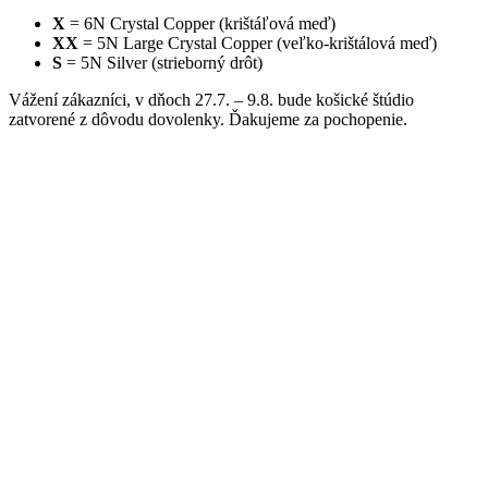
X
= 6N Crystal Copper (krištáľová meď)
XX
= 5N Large Crystal Copper (veľko-krištálová meď)
S
= 5N Silver (strieborný drôt)
Vážení zákazníci, v dňoch 27.7. – 9.8. bude košické štúdio
zatvorené z dôvodu dovolenky. Ďakujeme za pochopenie.