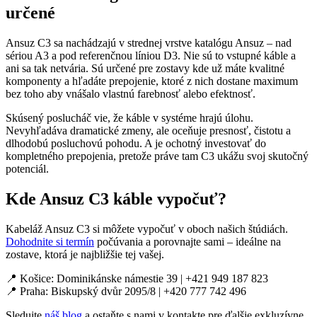
určené
Ansuz C3 sa nachádzajú v strednej vrstve katalógu Ansuz – nad
sériou A3 a pod referenčnou líniou D3. Nie sú to vstupné káble a
ani sa tak netvária. Sú určené pre zostavy kde už máte kvalitné
komponenty a hľadáte prepojenie, ktoré z nich dostane maximum
bez toho aby vnášalo vlastnú farebnosť alebo efektnosť.
Skúsený poslucháč vie, že káble v systéme hrajú úlohu.
Nevyhľadáva dramatické zmeny, ale oceňuje presnosť, čistotu a
dlhodobú posluchovú pohodu. A je ochotný investovať do
kompletného prepojenia, pretože práve tam C3 ukážu svoj skutočný
potenciál.
Kde Ansuz C3 káble vypočuť?
Kabeláž Ansuz C3 si môžete vypočuť v oboch našich štúdiách.
Dohodnite si termín
počúvania a porovnajte sami – ideálne na
zostave, ktorá je najbližšie tej vašej.
📍 Košice: Dominikánske námestie 39 | +421 949 187 823
📍 Praha: Biskupský dvůr 2095/8 | +420 777 742 496
Sledujte
náš blog
a ostaňte s nami v kontakte pre ďalšie exkluzívne