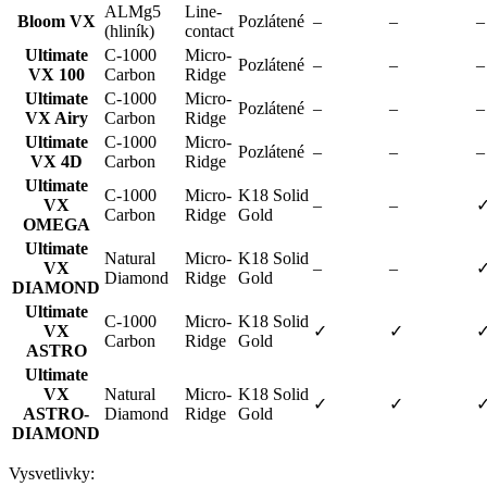
ALMg5
Line-
Bloom VX
Pozlátené
–
–
–
(hliník)
contact
Ultimate
C-1000
Micro-
Pozlátené
–
–
–
VX 100
Carbon
Ridge
Ultimate
C-1000
Micro-
Pozlátené
–
–
–
VX Airy
Carbon
Ridge
Ultimate
C-1000
Micro-
Pozlátené
–
–
–
VX 4D
Carbon
Ridge
Ultimate
C-1000
Micro-
K18 Solid
VX
–
–
Carbon
Ridge
Gold
OMEGA
Ultimate
Natural
Micro-
K18 Solid
VX
–
–
Diamond
Ridge
Gold
DIAMOND
Ultimate
C-1000
Micro-
K18 Solid
VX
✓
✓
Carbon
Ridge
Gold
ASTRO
Ultimate
VX
Natural
Micro-
K18 Solid
✓
✓
ASTRO-
Diamond
Ridge
Gold
DIAMOND
Vysvetlivky: