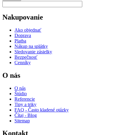
Nakupovanie
Ako objednať
Doprava
Platba
Nákup na splátky
Sledovanie zásielky
Bezpečnosť
Cenníky
O nás
O nás
Štúdio
Referencie
Tipy a triky
FAQ - Často kladené otázky
Čítaj - Blog
Sitemap
Kontakt