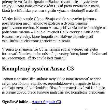
priemysle vnáša do signálu nežiaduce rezonancie a hysterézne
efekty. Puzdra konektorov v sérii C3 sú preto vyrobené z medi,
ktorá je z hľadiska prenosu signálu výrazne vhodnejší materiál.
Všetky káble v rade C3 používajú vodiče s pevným jadrom z
postriebrenej medi, teflónovú izoláciu a dvojité tienenie
pocínovanou meďou. K tomu Ansuz pridáva vlastné technológie na
potlačenie rušenia – Double Inverted Helix cievky a Anti Aerial
Resonance cievky, ktoré fungujú ako aktívne tienenie proti
vzdušnému aj elektromagnetickému rušeniu.
V praxi to znamená, že C3 sa nesnaží signál vylepšovať alebo
formovať. Namiesto toho odstraňuje vrstvy šumu, ktoré si bežne ani
neuvedomujete, až do chvíle keď zmiznú.
Kompletný systém Ansuz C3
Jednou z najsilnejších stránok rady C3 je konzistentnosť naprieč
celým portfóliom. Signálové, reproduktorové aj napájacie káble
zdieľajú rovnakú konštrukčnú filozofiu a materiálovú základňu, čo
je presne dôvod prečo fungujú najlepšie ako kompletné prepojenie.
Signálové káble –
Ansuz Signalz C3