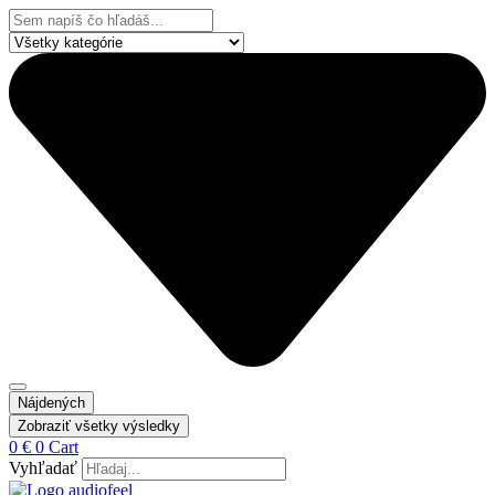
Preskočiť
Search
na
...
obsah
Nájdených
Zobraziť všetky výsledky
0
€
0
Cart
Vyhľadať