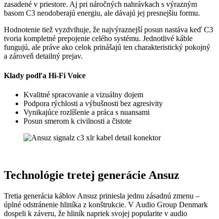
zasadené v priestore. Aj pri náročných nahrávkach s výrazným
basom C3 neodoberajú energiu, ale dávajú jej presnejšiu formu.
Hodnotenie tiež vyzdvihuje, že najvýraznejší posun nastáva keď C3
tvoria kompletné prepojenie celého systému. Jednotlivé káble
fungujú, ale práve ako celok prinášajú ten charakteristický pokojný
a zároveň detailný prejav.
Klady podľa Hi-Fi Voice
Kvalitné spracovanie a vizuálny dojem
Podpora rýchlosti a výbušnosti bez agresivity
Vynikajúce rozlíšenie a práca s nuansami
Posun smerom k civilnosti a čistote
Technológie tretej generácie Ansuz
Tretia generácia káblov Ansuz priniesla jednu zásadnú zmenu –
úplné odstránenie hliníka z konštrukcie. V Audio Group Denmark
dospeli k záveru, že hliník napriek svojej popularite v audio