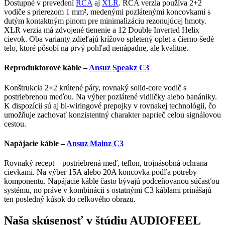
Dostupné v prevedení
RCA
aj
XLR
. RCA verzia používa 2+2
vodiče s prierezom 1 mm², medenými pozlátenými koncovkami s
dutým kontaktným pinom pre minimalizáciu rezonujúcej hmoty.
XLR verzia má zdvojené tienenie a 12 Double Inverted Helix
cievok. Oba varianty zdieľajú krížovo spletený oplet a čierno-šedé
telo, ktoré pôsobí na prvý pohľad nenápadne, ale kvalitne.
Reproduktorové káble –
Ansuz Speakz C3
Konštrukcia 2×2 krútené páry, rovnaký solid-core vodič s
postriebrenou meďou. Na výber pozlátené vidličky alebo banániky.
K dispozícii sú aj bi-wiringové prepojky v rovnakej technológii, čo
umožňuje zachovať konzistentný charakter naprieč celou signálovou
cestou.
Napájacie káble –
Ansuz Mainz C3
Rovnaký recept – postriebrená meď, teflon, trojnásobná ochrana
cievkami. Na výber 15A alebo 20A koncovka podľa potreby
komponentu. Napájacie káble často bývajú podceňovanou súčasťou
systému, no práve v kombinácii s ostatnými C3 káblami prinášajú
ten posledný kúsok do celkového obrazu.
Naša skúsenosť v štúdiu AUDIOFEEL