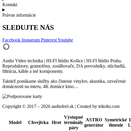
Kontakt
Právne informácie
SLEDUJTE NÁS
Facebook
Instagram
Pinterest
Youtube
Audio Video technika | HI-FI štúdio Košice | HI-FI štúdio Praha.
Reproduktory, gramofóny, zosilňovače, DA prevodníky, slúchadlá,
filtrácia, káble a iné komponenty.
Taktiež ponúkame služby ako čistenie vinylov, akustika, ozvučenie
domácnosti na mieru, 4K domáce kino…
Copyright © 2017 – 2026 audiofeel.sk | Created by trikriki.com
Výstupné
ASTRO
Symetrické
Model
Chvejivka
Hrot
terminály
generátor
tlmenie
L
páry