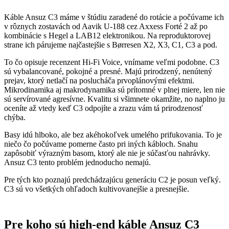
Káble Ansuz C3 máme v štúdiu zaradené do rotácie a počúvame ich
v rôznych zostavách od Aavik U-188 cez Axxess Forté 2 až po
kombinácie s Hegel a LAB12 elektronikou. Na reproduktorovej
strane ich párujeme najčastejšie s Børresen X2, X3, C1, C3 a pod.
To čo opisuje recenzent Hi-Fi Voice, vnímame veľmi podobne. C3
sú vybalancované, pokojné a presné. Majú prirodzený, nenútený
prejav, ktorý netlačí na poslucháča prvoplánovými efektmi.
Mikrodinamika aj makrodynamika sú prítomné v plnej miere, len nie
sú servírované agresívne. Kvalitu si všimnete okamžite, no naplno ju
oceníte až vtedy keď C3 odpojíte a zrazu vám tá prirodzenosť
chýba.
Basy idú hlboko, ale bez akéhokoľvek umelého prifukovania. To je
niečo čo počúvame pomerne často pri iných kábloch. Snahu
zapôsobiť výrazným basom, ktorý ale nie je súčasťou nahrávky.
Ansuz C3 tento problém jednoducho nemajú.
Pre tých kto poznajú predchádzajúcu generáciu C2 je posun veľký.
C3 sú vo všetkých ohľadoch kultivovanejšie a presnejšie.
Pre koho sú high-end káble Ansuz C3