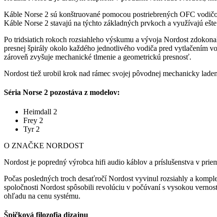
Káble Norse 2 sú konštruované pomocou postriebrených OFC vodičov 
Káble Norse 2 stavajú na týchto základných prvkoch a využívajú ešte
Po tridsiatich rokoch rozsiahleho výskumu a vývoja Nordost zdokona
presnej špirály okolo každého jednotlivého vodiča pred vytlačením 
zároveň zvyšuje mechanické tlmenie a geometrickú presnosť.
Nordost tiež urobil krok nad rámec svojej pôvodnej mechanicky laden
Séria Norse 2 pozostáva z modelov:
Heimdall 2
Frey 2
Tyr 2
O ZNAČKE NORDOST
Nordost je popredný výrobca hifi audio káblov a príslušenstva v priem
Počas posledných troch desaťročí Nordost vyvinul rozsiahly a komplex
spoločnosti Nordost spôsobili revolúciu v počúvaní s vysokou verno
ohľadu na cenu systému.
Špičková filozofia dizajnu