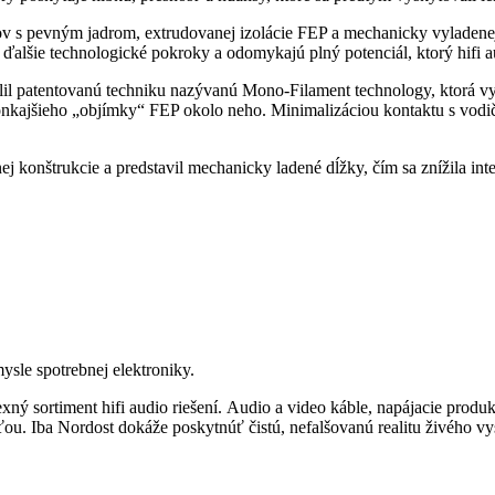
s pevným jadrom, extrudovanej izolácie FEP a mechanicky vyladenej k
 ďalšie technologické pokroky a odomykajú plný potenciál, ktorý hifi 
lil patentovanú techniku nazývanú Mono-Filament technology, ktorá v
vonkajšieho „objímky“ FEP okolo neho. Minimalizáciou kontaktu s vod
ej konštrukcie a predstavil mechanicky ladené dĺžky, čím sa znížila 
ysle spotrebnej elektroniky.
ný sortiment hifi audio riešení. Audio a video káble, napájacie produk
sťou. Iba Nordost dokáže poskytnúť čistú, nefalšovanú realitu živého