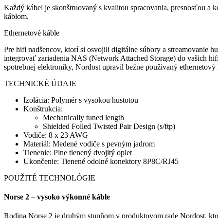
Každý kábel je skonštruovaný s kvalitou spracovania, presnosťou a 
káblom.
Ethernetové káble
Pre hifi nadšencov, ktorí si osvojili digitálne súbory a streamovan
integrovať zariadenia NAS (Network Attached Storage) do vašich hifi
spotrebnej elektroniky, Nordost upravil bežne používaný ethernetov
TECHNICKÉ ÚDAJE
Izolácia: Polymér s vysokou hustotou
Konštrukcia:
Mechanically tuned length
Shielded Foiled Twisted Pair Design (s/ftp)
Vodiče: 8 x 23 AWG
Materiál: Medené vodiče s pevným jadrom
Tienenie: Plne tienený dvojitý oplet
Ukončenie: Tienené odolné konektory 8P8C/RJ45
POUŽITÉ TECHNOLÓGIE
Norse 2 – vysoko výkonné káble
Rodina Norse 2 je druhým stupňom v produktovom rade Nordost, ktorý