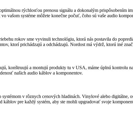
 optimálnou rýchlosťou prenosu signálu a dokonalým prispôsobením imp
st vo vašom systéme môžete konečne počuť, čoho sú vaše audio kompon
riebehu rokov sme vyvinuli technológiu, ktorá nás postavila do popred
ov, ktorí prichádzajú a odchádzajú. Nordost má výdrž, ktorú iné značk
vrhujú, konštruujú a montujú produkty tu v USA, máme úplnú kontrolu
radenosť našich audio káblov a komponentov.
io systémom v rôznych cenových hladinách. Vinylové alebo digitálne, o
d káblov pre každý systém, aby ste mohli upgradovať svoje komponenty