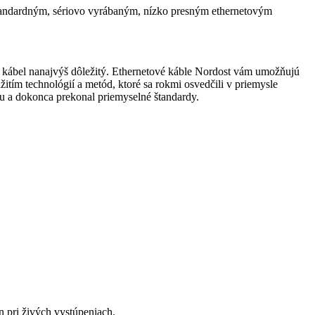
 štandardným, sériovo vyrábaným, nízko presným ethernetovým
vý kábel nanajvýš dôležitý. Ethernetové káble Nordost vám umožňujú
tím technológií a metód, ktoré sa rokmi osvedčili v priemysle
u a dokonca prekonal priemyselné štandardy.
 pri živých vystúpeniach.