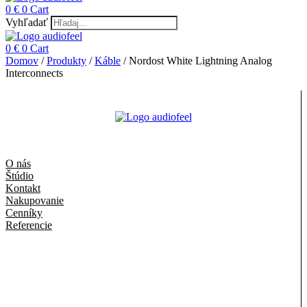
0
€
0
Cart
Vyhľadať
0
€
0
Cart
Domov
/
Produkty
/
Káble
/ Nordost White Lightning Analog
Interconnects
O nás
Štúdio
Kontakt
Nakupovanie
Cenníky
Referencie