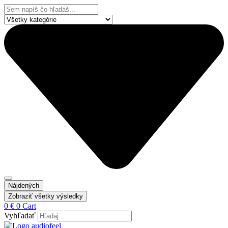
Preskočiť
Search
na
...
obsah
Nájdených
Zobraziť všetky výsledky
0
€
0
Cart
Vyhľadať