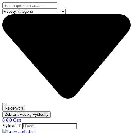
Preskočiť
Search
na
...
obsah
Nájdených
Zobraziť všetky výsledky
0
€
0
Cart
Vyhľadať