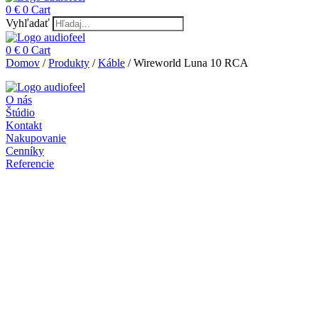
0
€
0
Cart
Vyhľadať
0
€
0
Cart
Domov
/
Produkty
/
Káble
/ Wireworld Luna 10 RCA
O nás
Štúdio
Kontakt
Nakupovanie
Cenníky
Referencie