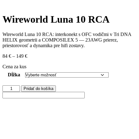
Wireworld Luna 10 RCA
Wireworld Luna 10 RCA: interkonekt s OFC vodičmi v Tri DNA
HELIX geometrii a COMPOSILEX 5 — 23AWG prierez,
priestorovosť a dynamika pre hifi zostavy.
Price
84
€
–
149
€
range:
Cena za kus
84 €
through
Dĺžka
149 €
množstvo
Pridať do košíka
Wireworld
Luna
10
RCA
Pri objednávke nad 200 € máte dopravu zdarma.
POPIS
Vybavený vodičmi z bezkysličnatej medi v patentovanom dizajne
Tri DNA HELIX, prepojovací kábel Luna 10 prináša prekvapujúce