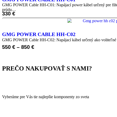
GMG POWER Cable HH-C01: Napájací power kábel určený pre filter
prúdu…
330
€
GMG POWER CABLE HH-C02
GMG POWER Cable HH-C02: Napájací kábel určený ako voliteľné pr
550
€
–
850
€
PREČO NAKUPOVAŤ S NAMI?
Vyberáme pre Vás tie najlepšie komponenty zo sveta