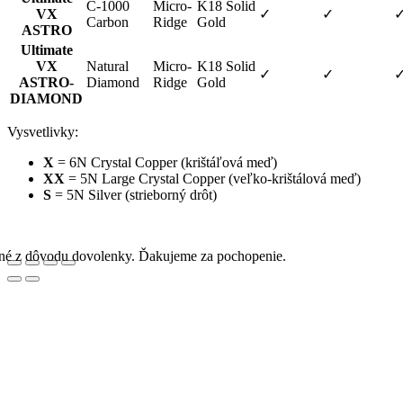
C-1000
Micro-
K18 Solid
VX
✓
✓
Carbon
Ridge
Gold
ASTRO
Ultimate
VX
Natural
Micro-
K18 Solid
✓
✓
ASTRO-
Diamond
Ridge
Gold
DIAMOND
Vysvetlivky:
X
= 6N Crystal Copper (krištáľová meď)
XX
= 5N Large Crystal Copper (veľko-krištálová meď)
S
= 5N Silver (strieborný drôt)
rené z dôvodu dovolenky. Ďakujeme za pochopenie.