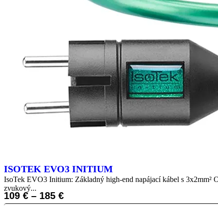
ISOTEK EVO3 INITIUM
IsoTek EVO3 Initium: Základný high-end napájací kábel s 3x2mm² O
zvukový...
109
€
–
185
€