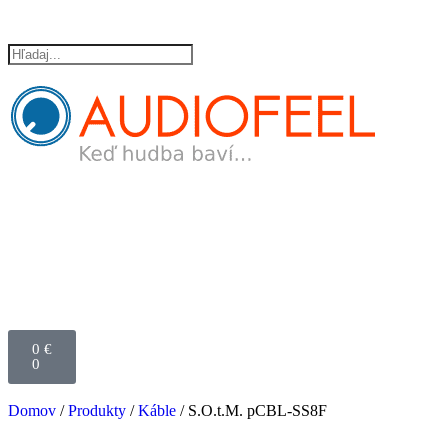
0
€
0
Domov
/
Produkty
/
Káble
/ S.O.t.M. pCBL-SS8F