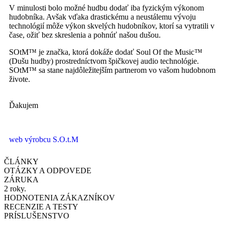
V minulosti bolo možné hudbu dodať iba fyzickým výkonom
hudobníka. Avšak vďaka drastickému a neustálemu vývoju
technológií môže výkon skvelých hudobníkov, ktorí sa vytratili v
čase, ožiť bez skreslenia a pohnúť našou dušou.
SOtM™ je značka, ktorá dokáže dodať Soul Of the Music™
(Dušu hudby) prostredníctvom špičkovej audio technológie.
SOtM™ sa stane najdôležitejším partnerom vo vašom hudobnom
živote.
Ďakujem
web výrobcu S.O.t.M
ČLÁNKY
OTÁZKY A ODPOVEDE
ZÁRUKA
2 roky.
HODNOTENIA ZÁKAZNÍKOV
RECENZIE A TESTY
PRÍSLUŠENSTVO