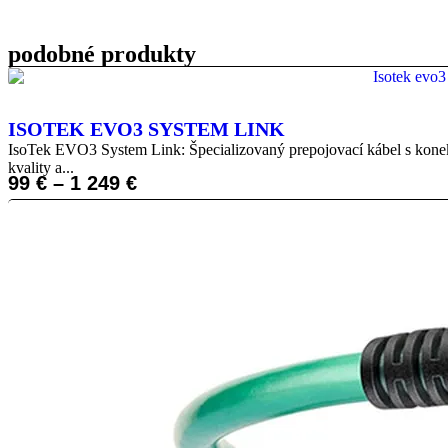
podobné produkty
ISOTEK EVO3 SYSTEM LINK
IsoTek EVO3 System Link: Špecializovaný prepojovací kábel s konek
kvality a...
99
€
–
1 249
€