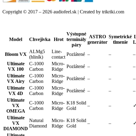
Copyright © 2017 – 2026 audiofeel.sk | Created by trikriki.com
Výstupné
ASTRO
Symetrické
Model
Chvejivka
Hrot
terminály
generátor
tlmenie
L
páry
ALMg5
Line-
Bloom VX
Pozlátené
–
–
–
(hliník)
contact
Ultimate
C-1000
Micro-
Pozlátené
–
–
–
VX 100
Carbon
Ridge
Ultimate
C-1000
Micro-
Pozlátené
–
–
–
VX Airy
Carbon
Ridge
Ultimate
C-1000
Micro-
Pozlátené
–
–
–
VX 4D
Carbon
Ridge
Ultimate
C-1000
Micro-
K18 Solid
VX
–
–
Carbon
Ridge
Gold
OMEGA
Ultimate
Natural
Micro-
K18 Solid
VX
–
–
Diamond
Ridge
Gold
DIAMOND
Ultimate