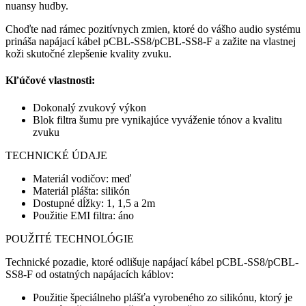
nuansy hudby.
Choďte nad rámec pozitívnych zmien, ktoré do vášho audio systému
prináša napájací kábel pCBL-SS8/pCBL-SS8-F a zažite na vlastnej
koži skutočné zlepšenie kvality zvuku.
Kľúčové vlastnosti:
Dokonalý zvukový výkon
Blok filtra šumu pre vynikajúce vyváženie tónov a kvalitu
zvuku
TECHNICKÉ ÚDAJE
Materiál vodičov: meď
Materiál plášta: silikón
Dostupné dĺžky: 1, 1,5 a 2m
Použitie EMI filtra: áno
POUŽITÉ TECHNOLÓGIE
Technické pozadie, ktoré odlišuje napájací kábel pCBL-SS8/pCBL-
SS8-F od ostatných napájacích káblov:
Použitie špeciálneho plášťa vyrobeného zo silikónu, ktorý je