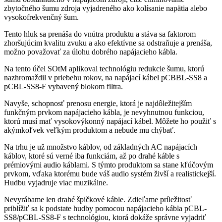
zbytočného šumu zdroja vyjadreného ako kolísanie napätia alebo
vysokofrekvenčný šum.
Tento hluk sa prenáša do vnútra produktu a stáva sa faktorom
zhoršujúcim kvalitu zvuku a ako efektívne sa odstraňuje a prenáša,
možno považovať za úlohu dobrého napájacieho kábla.
Na tento účel SOtM aplikoval technológiu redukcie šumu, ktorú
nazhromaždil v priebehu rokov, na napájací kábel pCBBL-SS8 a
pCBL-SS8-F vybavený blokom filtra.
Navyše, schopnosť prenosu energie, ktorá je najdôležitejším
funkčným prvkom napájacieho kábla, je nevyhnutnou funkciou,
ktorú musí mať vysokovýkonný napájací kábel. Môžete ho použiť s
akýmkoľvek veľkým produktom a nebude mu chýbať.
Na trhu je už množstvo káblov, od základných AC napájacích
káblov, ktoré sú verné iba funkciám, až po drahé káble s
prémiovými audio káblami. S týmto produktom sa stane kľúčovým
prvkom, vďaka ktorému bude váš audio systém živší a realistickejší.
Hudbu vyjadruje viac muzikálne.
Nevyrábame len drahé špičkové káble. Zdieľame príležitosť
priblížiť sa k podstate hudby pomocou napájacieho kábla pCBL-
SS8/pCBL-SS8-F s technológiou, ktorá dokáže správne vyjadriť