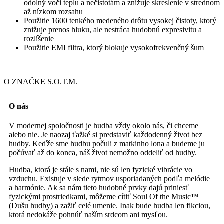
odolný voči teplu a nečistotám a znižuje skreslenie v strednom
až nízkom rozsahu
Použitie 1600 tenkého medeného drôtu vysokej čistoty, ktorý
znižuje prenos hluku, ale nestráca hudobnú expresivitu a
rozlíšenie
Použitie EMI filtra, ktorý blokuje vysokofrekvenčný šum
O ZNAČKE S.O.T.M.
O nás
V modernej spoločnosti je hudba vždy okolo nás, či chceme
alebo nie. Je naozaj ťažké si predstaviť každodenný život bez
hudby. Keďže sme hudbu počuli z matkinho lona a budeme ju
počúvať až do konca, náš život nemožno oddeliť od hudby.
Hudba, ktorá je stále s nami, nie sú len fyzické vibrácie vo
vzduchu. Existuje v slede rytmov usporiadaných podľa melódie
a harmónie. Ak sa nám tieto hudobné prvky dajú priniesť
fyzickými prostriedkami, môžeme cítiť Soul Of the Music™
(
Dušu hudby
) a zažiť celé umenie. Inak bude hudba len fikciou,
ktorá nedokáže pohnúť naším srdcom ani mysľou.