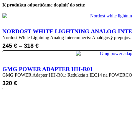
K produktu odporúčame doplniť do setu:
NORDOST WHITE LIGHTNING ANALOG INT
Nordost White Lightning Analog Interconnects: Analógový prepojov
245
€
–
318
€
GMG POWER ADAPTER HH-R01
GMG POWER Adapter HH-R01: Redukcia z IEC14 na POWERCON32 u
320
€