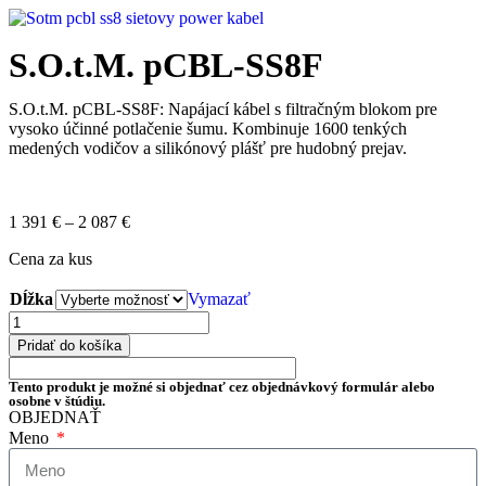
S.O.t.M. pCBL-SS8F
S.O.t.M. pCBL-SS8F: Napájací kábel s filtračným blokom pre
vysoko účinné potlačenie šumu. Kombinuje 1600 tenkých
medených vodičov a silikónový plášť pre hudobný prejav.
1 391
€
–
2 087
€
Cena za kus
Dĺžka
Vymazať
Pridať do košíka
Tento produkt je možné si objednať cez objednávkový formulár alebo
osobne v štúdiu.
OBJEDNAŤ
Meno