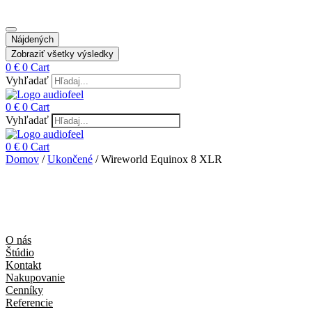
Nájdených
Zobraziť všetky výsledky
0
€
0
Cart
Vyhľadať
0
€
0
Cart
Vyhľadať
0
€
0
Cart
Domov
/
Ukončené
/ Wireworld Equinox 8 XLR
O nás
Štúdio
Kontakt
Nakupovanie
Cenníky
Referencie