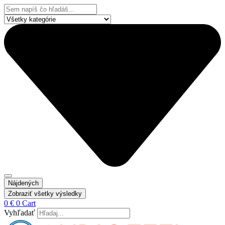
Preskočiť
Search
na
...
obsah
Nájdených
Zobraziť všetky výsledky
0
€
0
Cart
Vyhľadať