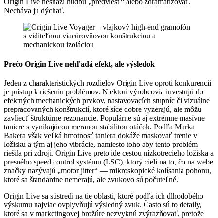
Origin Live nesnaží hudbu „predviesť“ alebo zdramatizovať.
Necháva ju dýchať.
Prečo Origin Live nehľadá efekt, ale výsledok
Jeden z charakteristických rozdielov Origin Live oproti konkurencii
je prístup k riešeniu problémov. Niektorí výrobcovia investujú do
efektných mechanických prvkov, nastavovacích stupníc či vizuálne
prepracovaných konštrukcií, ktoré síce dobre vyzerajú, ale môžu
zavliecť štruktúrne rezonancie. Populárne sú aj extrémne masívne
taniere s vynikajúcou meranou stabilitou otáčok. Podľa Marka
Bakera však veľká hmotnosť taniera dokáže maskovať trenie v
ložisku a tým aj jeho vibrácie, namiesto toho aby tento problém
riešila pri zdroji. Origin Live preto ide cestou nízkotrecieho ložiska a
presného speed control systému (LSC), ktorý cieli na to, čo na webe
značky nazývajú „motor jitter“ — mikroskopické kolísania pohonu,
ktoré sa štandardne nemerajú, ale zvukovo sú počuteľné.
Origin Live sa sústredí na tie oblasti, ktoré podľa ich dlhodobého
výskumu najviac ovplyvňujú výsledný zvuk. Často sú to detaily,
ktoré sa v marketingovej brožúre nezvyknú zvýrazňovať, pretože