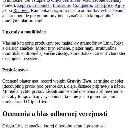
výnimočné. Od vstupného
Onyx
cez
Silver
(viacnásobne ocenený
model),
Zephyr
,
Encounter
,
Illustrious
,
Conqueror
,
Enterprise
,
Agile
až po
Renown
. Ramienka Origin Live sú u audiofilov vyhľadávané
aj ako upgrade pre gramofóny iných značiek, sú kompatibilné s
mnohými platformami.
Upgrady a modifikácie
Vlastná kategória produktov pre majiteľov gramofónov Linn, Rega
a ďalších značiek. Motor kity, remene, platter maty, štrukturálne
modifikácie, drobné aj väčšie zásahy, ktoré dokážu zmeniť charakter
existujúceho systému.
Príslušenstvo
Ocenená platter mat, record weight
Gravity Two
, cartridge enabler
(decoupling prvok pod prenoskou), oleje, čistiace prípravky a káble.
Mnohé z týchto prvkov získali samostatné ocenenia a sú navrhnuté
tak, aby fungovali aj v systémoch, kde nie je ani gramofón, ani
ramienko od Origin Live.
Ocenenia a hlas odbornej verejnosti
Origin Live je značka, ktorej dlhodobo venujú pozornosť