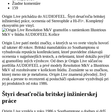
Žiadne komentáre
159
Origin Live prichádza do AUDIOFEEL. Štyri desaťročia britskej
inžinierskej práce, ocenenia od Stereophile a Hi-Fi+. Kompletný
ekosystém pre vinyl.
Origin Live patrí medzi značky, o ktorých sa vo svete vinylu hovorí
už takmer 40 rokov. Britská manufaktúra zo Southamptonu si
vybudovala reputáciu konštrukciami, ktoré pravidelne získavajú
ocenenia v najprísnejších testoch, a riešeniami, ktoré dokážu povýšiť
aj gramofóny iných výrobcov. Od dnes je Origin Live súčasťou
portfólia AUDIOFEEL a prvé modely Resolution MkV a Illustrious
MkV už rozohrávame v košickom štúdiu. Zoznámte sa so značkou,
ktorej meno nie je metaforou.
Origin Live
znamená pôvodný, živý
zvuk a presne to recenzenti aj poslucháči opakovane vyzdvihujú pri
jej produktoch od roku 1986.
Štyri desaťročia britskej inžinierskej
práce
Origin Live vznikla v roku 1986 v Southamptone a dodnes si drží