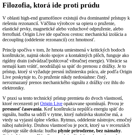
Filozofia, ktorá ide proti prúdu
V oblasti high-end gramofónov existujú dva dominantné prístupy k
riešeniu rezonancií. Väčšina výrobcov sa opiera o pruženie,
elastické prvky, magnetické alebo vzduchové odpruženie, alebo
ferrofluid. Origin Live ide opačnou cestou: mechanická izolácia a
decoupling (oddelenie rezonancií) cez hmotnosť.
Princíp spočíva v tom, že hmota umiestnená v kritických bodoch
konštrukcie, najmä okolo spojov a kontaktných plôch, funguje ako
rigídny drain (odvádzač/pohlcovač vibračnej energie). Vibrácie sa
nemajú kam vrátiť, neodrážajú sa späť do prenosu z drážky. Je to
prístup, ktorý si vyžaduje presnú inžiniersku prácu, ale podľa Origin
Live poskytuje to, čo pruženie nikdy nedosiahne: čistý,
nerozmazaný prenos mechanického signálu z drážky cez ihlu do
elektroniky.
V praxi sa tento technický prístup premieta do dvoch vlastností,
ktoré recenzenti pri
Origin Live
opakovane spomínajú. Prvou je
presnosť časovania
. Keď konštrukcia nepúšťa energiu späť do
signálu, hudba sa udrží v rytme, ktorý nahrávka skutočne má, a
vtedy sa vyjasní úplne všetko. Rytmus, oddelenie nástrojov, emočný
náboj nahrávky. Druhou vlastnosťou je pocit, ktorý sa v recenziách
objavuje stále dokola: hudba
plynie prirodzene, bez námahy
.