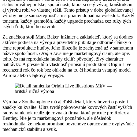
status privátnej britskej spoločnosti, ktorá si celý vývoj, konštrukciu
aj výrobu robí vo vlastnej réžii. Tento prístup v dobe globalizovanej
výroby nie je samozrejmosť a má priamy dopad na výsledok. Každý
tonearm, každý gramofón, každý upgrade prechádza cez ruky tých
istých ľudí, ktorí ho navrhli.
Za značkou stojí Mark Baker, inžinier a zakladateľ, ktorý sa dodnes
aktívne podieľa na vývoji a pravidelne publikuje odborné články o
téme reprodukcie hudby. Jeho filozofia je zachytená už v samotnom
názve spoločnosti.
Origin Live
nie je marketingový claim, ale opis
toho, čo má reprodukcia hudby cieliť: pôvodný, živý charakter
nahrávky. A presne túto vlastnosť pripisujú produktom Origin Live
recenzenti rok čo rok bez ohľadu na to, či hodnotia vstupný model
Aurora alebo vlajkový Voyager.
Výroba v Southamptone má aj ďalší detail, ktorý hovorí o postoji
značky ku kvalite. Ultra-tvrdé pokovovanie kovových častí vyšších
radov ramienok realizuje rovnaká firma, ktorá pracuje pre Rolex a
Bentley. Nie je to marketingová poznámka, ale dôsledok
rozhodnutia, že nekompromisné povrchové opracovanie ovplyvňuje
mechanickú stabilitu a zvuk.