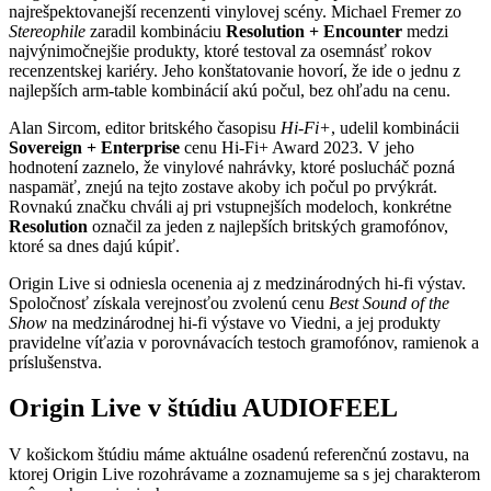
najrešpektovanejší recenzenti vinylovej scény. Michael Fremer zo
Stereophile
zaradil kombináciu
Resolution + Encounter
medzi
najvýnimočnejšie produkty, ktoré testoval za osemnásť rokov
recenzentskej kariéry. Jeho konštatovanie hovorí, že ide o jednu z
najlepších arm-table kombinácií akú počul, bez ohľadu na cenu.
Alan Sircom, editor britského časopisu
Hi-Fi+
, udelil kombinácii
Sovereign + Enterprise
cenu Hi-Fi+ Award 2023. V jeho
hodnotení zaznelo, že vinylové nahrávky, ktoré poslucháč pozná
naspamäť, znejú na tejto zostave akoby ich počul po prvýkrát.
Rovnakú značku chváli aj pri vstupnejších modeloch, konkrétne
Resolution
označil za jeden z najlepších britských gramofónov,
ktoré sa dnes dajú kúpiť.
Origin Live si odniesla ocenenia aj z medzinárodných hi-fi výstav.
Spoločnosť získala verejnosťou zvolenú cenu
Best Sound of the
Show
na medzinárodnej hi-fi výstave vo Viedni, a jej produkty
pravidelne víťazia v porovnávacích testoch gramofónov, ramienok a
príslušenstva.
Origin Live v štúdiu AUDIOFEEL
V košickom štúdiu máme aktuálne osadenú referenčnú zostavu, na
ktorej Origin Live rozohrávame a zoznamujeme sa s jej charakterom