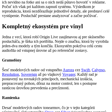
ich nevidno na fotke ani sa o nich nedá pútavo hovoriť v reklame.
Počuť ich však pri každom zapnutí systému. Výsledkom je
reprodukcia, ktorá nezdôrazňuje jednotlivé detaily, ale predstaví celé
vystúpenie. Poslucháč prestane analyzovať a začne počúvať.
Kompletný ekosystém pre vinyl
Jedna z vecí, ktorá robí Origin Live zaujímavou aj pre skúseného
poslucháča, je šírka ich portfólia. Nejde o značku, ktorá by vyrobila
jeden-dva modely a tým končila. Ekosystém pokrýva celú cestu
audiofila od vstupnej úrovne až po referenčné zostavy.
Gramofóny
Šesť modelových radov od vstupného
Aurora
cez
Swift
,
Calypso
,
Resolution
,
Sovereign
až po vlajkový
Voyager
. Každý rad je
postavený na rovnakých princípoch, mechanická izolácia,
prepracovaný pohon, dôraz na motor control, len s postupne
rastúcou úrovňou prevedenia a precíznosti.
Ramienka
Desať modelových radov tonearmov, čo je v tejto kategórii