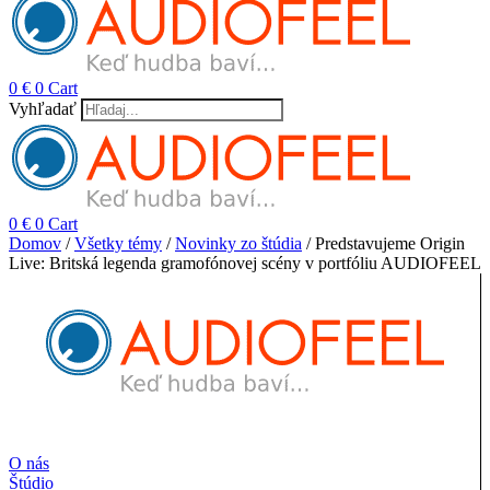
0
€
0
Cart
Vyhľadať
0
€
0
Cart
Domov
/
Všetky témy
/
Novinky zo štúdia
/ Predstavujeme Origin
Live: Britská legenda gramofónovej scény v portfóliu AUDIOFEEL
O nás
Štúdio