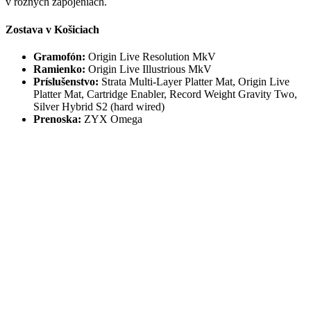
v rôznych zapojeniach.
Zostava v Košiciach
Gramofón:
Origin Live Resolution MkV
Ramienko:
Origin Live Illustrious MkV
Príslušenstvo:
Strata Multi-Layer Platter Mat, Origin Live
Platter Mat, Cartridge Enabler, Record Weight Gravity Two,
Silver Hybrid S2 (hard wired)
Prenoska:
ZYX Omega
Zostavu posluchovo testujeme v dvoch primárnych zapojeniach.
Prvé je analógové lampové, postavené na fono predzosilňovači
LAB12 Melto2
, integrovanom zosilňovači
LAB12 Integre4 MKII
a
reproduktoroch
AudioSolutions Figaro M2
. Druhé tvorí elektronika
Aavik
a
Axxess
v kombinácii s reproduktormi
Børresen
.
Každá z týchto kombinácií prináša iný zvukový charakter a obe sú
platnými cestami, ako s Origin Live pracovať. Konkrétnym dojmom
z dlhodobého posluchu sa budeme venovať v samostatnom článku,
kde rozoberieme, ako sa Resolution MkV správa v rôznych
systémoch a s akým typom hudby najviac zažiari.
Pre koho je Origin Live