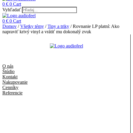
0
€
0
Cart
Vyhľadať
0
€
0
Cart
Domov
/
Všetky témy
/
Tipy a triky
/ Rovnanie LP platní: Ako
napraviť krivý vinyl a vrátiť mu dokonalý zvuk
O nás
Štúdio
Kontakt
Nakupovanie
Cenníky
Referencie