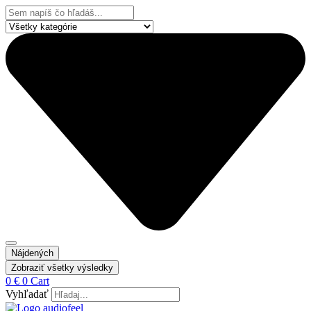
Preskočiť
Search
na
...
obsah
Nájdených
Zobraziť všetky výsledky
0
€
0
Cart
Vyhľadať