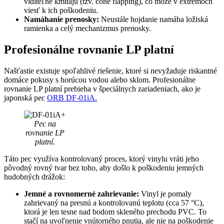
viditeľne kmitajú (tzv. cone flapping), čo môže v extrémoch
viesť k ich poškodeniu.
Namáhanie prenosky:
Neustále hojdanie namáha ložiská
ramienka a celý mechanizmus prenosky.
Profesionálne rovnanie LP platní
Našťastie existuje spoľahlivé riešenie, ktoré si nevyžaduje riskantné
domáce pokusy s horúcou vodou alebo sklom. Profesionálne
rovnanie LP platní prebieha v špeciálnych zariadeniach, ako je
japonská pec
ORB DF-01iA.
Pec na
rovnanie LP
platní.
Táto pec využíva kontrolovaný proces, ktorý vinylu vráti jeho
pôvodný rovný tvar bez toho, aby došlo k poškodeniu jemných
hudobných drážok:
Jemné a rovnomerné zahrievanie:
Vinyl je pomaly
zahrievaný na presnú a kontrolovanú teplotu (cca 57 °C),
ktorá je len tesne nad bodom skleného prechodu PVC. To
stačí na uvoľnenie vnútorného pnutia, ale nie na poškodenie