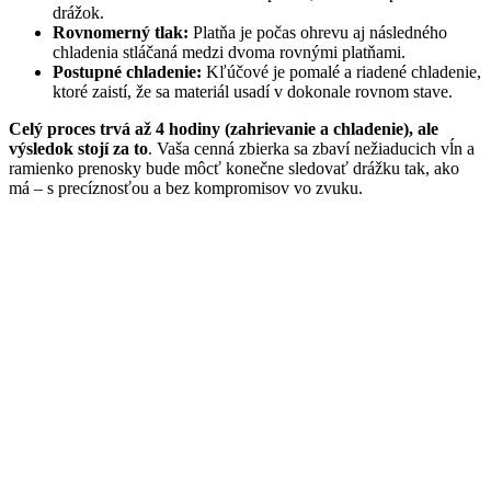
drážok.
Rovnomerný tlak:
Platňa je počas ohrevu aj následného
chladenia stláčaná medzi dvoma rovnými platňami.
Postupné chladenie:
Kľúčové je pomalé a riadené chladenie,
ktoré zaistí, že sa materiál usadí v dokonale rovnom stave.
Celý proces trvá až 4 hodiny (zahrievanie a chladenie), ale
výsledok stojí za to
. Vaša cenná zbierka sa zbaví nežiaducich vĺn a
ramienko prenosky bude môcť konečne sledovať drážku tak, ako
má – s precíznosťou a bez kompromisov vo zvuku.