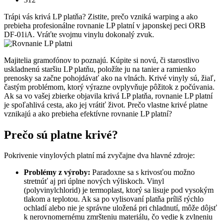
Trápi vás krivá LP platňa? Zistite, prečo vzniká warping a ako
prebieha profesionálne rovnanie LP platní v japonskej peci ORB
DF-01iA. Vráťte svojmu vinylu dokonalý zvuk.
Majitelia gramofónov to poznajú. Kúpite si novú, či starostlivo
uskladnenú staršiu LP platňu, položíte ju na tanier a ramienko
prenosky sa začne pohojdávať ako na vlnách. Krivé vinyly sú, žiaľ,
častým problémom, ktorý výrazne ovplyvňuje pôžitok z počúvania.
Ak sa vo vašej zbierke objavila krivá LP platňa, rovnanie LP platní
je spoľahlivá cesta, ako jej vrátiť život. Prečo vlastne krivé platne
vznikajú a ako prebieha efektívne rovnanie LP platní?
Prečo sú platne krivé?
Pokrivenie vinylových platní má zvyčajne dva hlavné zdroje:
Problémy z výroby:
Paradoxne sa s krivosťou možno
stretnúť aj pri úplne nových výliskoch. Vinyl
(polyvinylchlorid) je termoplast, ktorý sa lisuje pod vysokým
tlakom a teplotou. Ak sa po vylisovaní platňa príliš rýchlo
ochladí alebo nie je správne uložená pri chladnutí, môže dôjsť
k nerovnomernému zmršteniu materiálu, čo vedie k zvlneniu