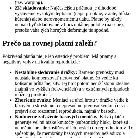
(tzv. warping).
Zlé skladovanie:
Najčastejšou príčinou je dlhodobé
vystavenie vysokým teplotám (napr. pri okne, v aute, blízko
kúrenia) alebo nerovnomernému tlaku. Platne by nikdy
nemali byť skladované v horizontálnej polohe (na sebe),
pretože váha tých horných deformuje tie spodné.
Prečo na rovnej platni záleží?
Pokrivená platňa nie je len estetický problém. Má priamy a
negatívny vplyv na kvalitu reprodukcie:
Nestabilné sledovanie drážky:
Rameno prenosky musí
neustále kompenzovať nerovnosť platne, čo vedie ku
kolísaniu prítlačnej sily. Jej hrot potom nedrží stopu ideálne
(najmä vo vyšších frekvenciách) a v extrémnych prípadoch
môže aj preskočiť.
Zhoršenie zvuku:
Meniaci sa uhol hrotu v drážke vedie k
fázovému skresleniu a nepresnému prenosu zvuku, čo sa
prejaví ako rozostrená reprodukcia, najmä v basoch.
Nadmerné zaťaženie basových meničov
: Krivá platňa
generuje veľmi nízke kmitočty (subsonický hluk), ktoré sú
nepočuteľné, ale zosilňovač ich posiela do reproduktorov. To
spôsobuje, že membrány basových meničov nežiaduco a