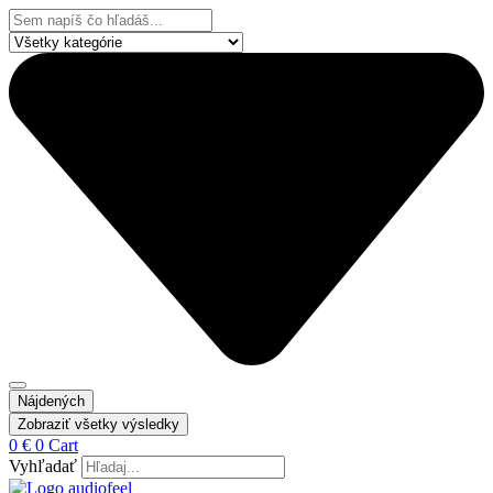
Preskočiť
Search
na
...
obsah
Nájdených
Zobraziť všetky výsledky
0
€
0
Cart
Vyhľadať