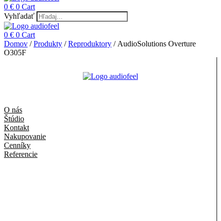
0
€
0
Cart
Vyhľadať
0
€
0
Cart
Domov
/
Produkty
/
Reproduktory
/ AudioSolutions Overture
O305F
O nás
Štúdio
Kontakt
Nakupovanie
Cenníky
Referencie