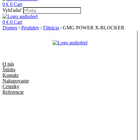
0
€
0
Cart
Vyhľadať
0
€
0
Cart
Domov
/
Produkty
/
Filtrácia
/ GMG POWER X-BLOCKER
O nás
Štúdio
Kontakt
Nakupovanie
Cenníky
Referencie