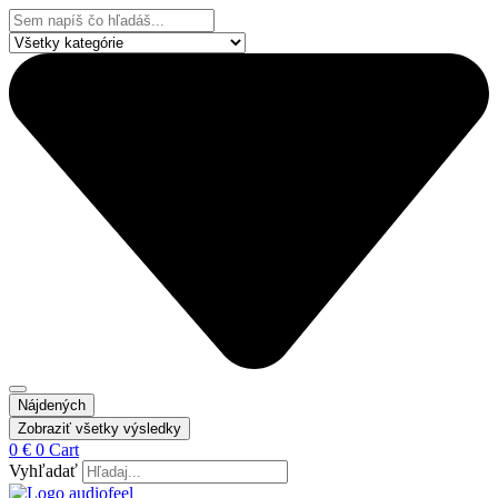
Preskočiť
Search
na
...
obsah
Nájdených
Zobraziť všetky výsledky
0
€
0
Cart
Vyhľadať