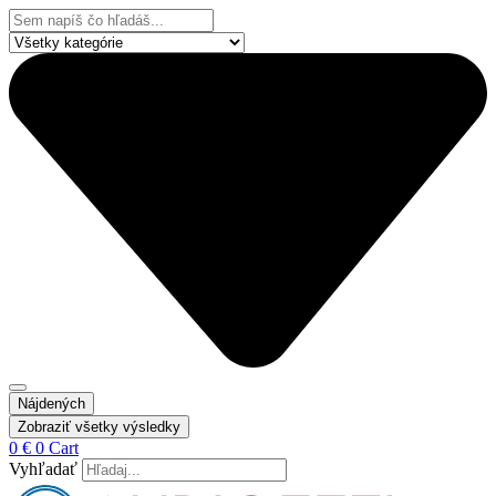
Preskočiť
Search
na
...
obsah
Nájdených
Zobraziť všetky výsledky
0
€
0
Cart
Vyhľadať