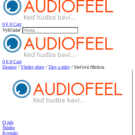
0
€
0
Cart
Vyhľadať
0
€
0
Cart
Domov
/
Všetky témy
/
Tipy a triky
/ Sieťová filtrácia
O nás
Štúdio
Kontakt