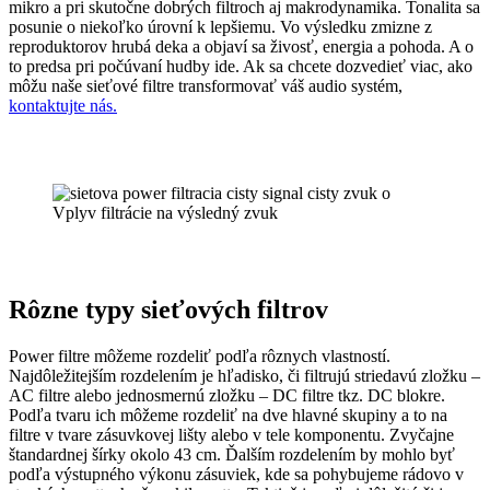
mikro a pri skutočne dobrých filtroch aj makrodynamika. Tonalita sa
posunie o niekoľko úrovní k lepšiemu. Vo výsledku zmizne z
reproduktorov hrubá deka a objaví sa živosť, energia a pohoda. A o
to predsa pri počúvaní hudby ide. Ak sa chcete dozvedieť viac, ako
môžu naše sieťové filtre transformovať váš audio systém,
kontaktujte nás.
Vplyv filtrácie na výsledný zvuk
Rôzne typy sieťových filtrov
Power filtre môžeme rozdeliť podľa rôznych vlastností.
Najdôležitejším rozdelením je hľadisko, či filtrujú striedavú zložku –
AC filtre alebo jednosmernú zložku – DC filtre tkz. DC blokre.
Podľa tvaru ich môžeme rozdeliť na dve hlavné skupiny a to na
filtre v tvare zásuvkovej lišty alebo v tele komponentu. Zvyčajne
štandardnej šírky okolo 43 cm. Ďalším rozdelením by mohlo byť
podľa výstupného výkonu zásuviek, kde sa pohybujeme rádovo v