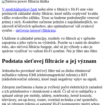
V predchádzajúcej časti
našej série o filtrácii v Hi-Fi sme vám
predstavili základné druhy filtrácie, ktoré môžu ovplyvniť kvalitu
vášho zvukového zážitku. Teraz sa budeme podrobnejšie venovať
jednej z nich. Konkrétne začneme jedným z najzákladnejších, no
zároveň kľúčových spôsobov, ako optimalizovať váš zvukový
systém –
sieťovou (power) filtráciou
.
Ukážeme si základné princípy, rozdiely vo filtroch aj v spôsobe
zapojenia a jeho vplyvu na výsledok. Pozrite sa s nami do detailov
toho, ako sieťová filtrácia funguje, aké sú jej výhody a ako ju
správne využívať vo vašom Hi-Fi systéme. Nie je filter ako filter.
Podstata sieťovej filtrácie a jej význam
Jednoducho povedané sieťový filter má za úlohu eliminovať
nežiadúce rušenia EMI (elektromagnetické rušenie) a RFI
(rádiofrekvenčné rušenie), ktoré majú negatívny vplyv na signál.
Zdrojom znečistenia a šumu je zvýšený počet elektrických zariadení
a ich príslušenstva v domácnosti a okolí. Či už sú to nabíjačky a
spínané zdroje pre mobily, tablety, notebooky, herné konzoly,
televízory, set-up-boxy, routre, svetelná technika a iné spotrebiče,
tak sú zdrojom rušenia aj samotné Hi-Fi komponenty medzi sebou