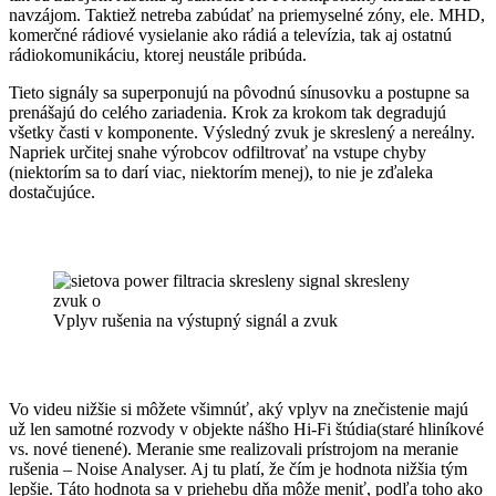
navzájom. Taktiež netreba zabúdať na priemyselné zóny, ele. MHD,
komerčné rádiové vysielanie ako rádiá a televízia, tak aj ostatnú
rádiokomunikáciu, ktorej neustále pribúda.
Tieto signály sa superponujú na pôvodnú sínusovku a postupne sa
prenášajú do celého zariadenia. Krok za krokom tak degradujú
všetky časti v komponente. Výsledný zvuk je skreslený a nereálny.
Napriek určitej snahe výrobcov odfiltrovať na vstupe chyby
(niektorím sa to darí viac, niektorím menej), to nie je zďaleka
dostačujúce.
Vplyv rušenia na výstupný signál a zvuk
Vo videu nižšie si môžete všimnúť, aký vplyv na znečistenie majú
už len samotné rozvody v objekte nášho Hi-Fi štúdia(staré hliníkové
vs. nové tienené). Meranie sme realizovali prístrojom na meranie
rušenia – Noise Analyser. Aj tu platí, že čím je hodnota nižšia tým
lepšie. Táto hodnota sa v priehebu dňa môže meniť, podľa toho ako