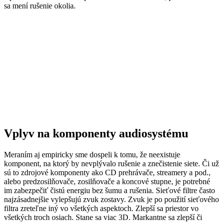
sa mení rušenie okolia.
Vplyv na komponenty audiosystému
Meraním aj empiricky sme dospeli k tomu, že neexistuje
komponent, na ktorý by nevplývalo rušenie a znečistenie siete. Či už
sú to zdrojové komponenty ako CD prehrávače, streamery a pod.,
alebo predzosilňovače, zosilňovače a koncové stupne, je potrebné
im zabezpečiť čistú energiu bez šumu a rušenia. Sieťové filtre často
najzásadnejšie vylepšujú zvuk zostavy. Zvuk je po použití sieťového
filtra zreteľne iný vo všetkých aspektoch. Zlepší sa priestor vo
všetkých troch osiach. Stane sa viac 3D. Markantne sa zlepší či