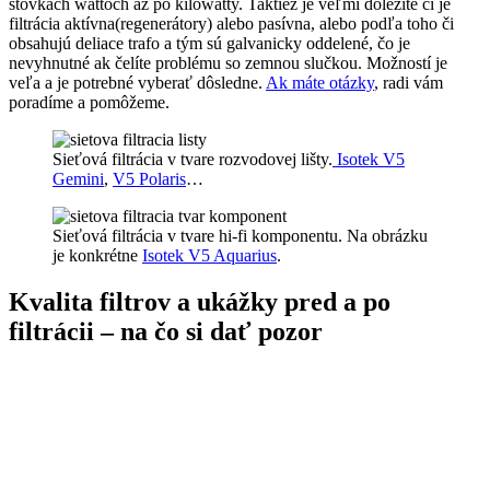
stovkách wattoch až po kilowatty. Taktiež je veľmi dôležité či je
filtrácia aktívna(regenerátory) alebo pasívna, alebo podľa toho či
obsahujú deliace trafo a tým sú galvanicky oddelené, čo je
nevyhnutné ak čelíte problému so zemnou slučkou. Možností je
veľa a je potrebné vyberať dôsledne.
Ak máte otázky
, radi vám
poradíme a pomôžeme.
Sieťová filtrácia v tvare rozvodovej lišty.
Isotek V5
Gemini
,
V5 Polaris
…
Sieťová filtrácia v tvare hi-fi komponentu. Na obrázku
je konkrétne
Isotek V5 Aquarius
.
Kvalita filtrov a ukážky pred a po
filtrácii – na čo si dať pozor
Typy sieťových filtrov je veľa. Ich kvalita závisí od rôznych
faktorov. Jednou z najdôležitejších vlastností z pohľadu
použiteľnosti pre Hi-Fi aparatúru je počet vnútorných filtrov na
počet zásuviek. Ideálnym počtom je 1:1. Vtedy máte zabezpečené,
že každý váš komponent dostáva čistý signál a nie je
kontaminovaný ostatnými pripojenými zariadeniami. V opačnom