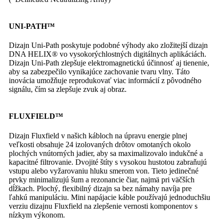
UNI-PATH™
Dizajn Uni-Path poskytuje podobné výhody ako zložitejší dizajn
DNA HELIX® vo vysokorýchlostných digitálnych aplikáciách.
Dizajn Uni-Path zlepšuje elektromagnetickú účinnosť aj tienenie,
aby sa zabezpečilo vynikajúce zachovanie tvaru vlny. Táto
inovácia umožňuje reprodukovať viac informácií z pôvodného
signálu, čím sa zlepšuje zvuk aj obraz.
FLUXFIELD™
Dizajn Fluxfield v našich kábloch na úpravu energie plnej
veľkosti obsahuje 24 izolovaných drôtov omotaných okolo
plochých vnútorných jadier, aby sa maximalizovalo indukčné a
kapacitné filtrovanie. Dvojité štíty s vysokou hustotou zabraňujú
vstupu alebo vyžarovaniu hluku smerom von. Tieto jedinečné
prvky minimalizujú šum a rezonancie čiar, najmä pri väčších
dĺžkach. Plochý, flexibilný dizajn sa bez námahy navíja pre
ľahkú manipuláciu. Mini napájacie káble používajú jednoduchšiu
verziu dizajnu Fluxfield na zlepšenie vernosti komponentov s
nízkym výkonom.