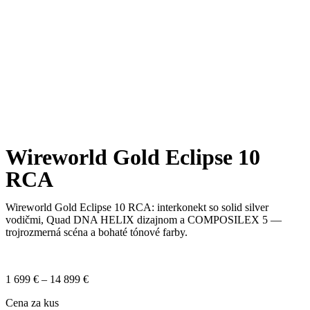
Wireworld Gold Eclipse 10
RCA
Wireworld Gold Eclipse 10 RCA: interkonekt so solid silver
vodičmi, Quad DNA HELIX dizajnom a COMPOSILEX 5 —
trojrozmerná scéna a bohaté tónové farby.
1 699
€
–
14 899
€
Cena za kus