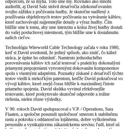
odporcom, že sa mýlia. Toto sme my. Rovnako ako mnohí
audiofili, aj David Salz strávil desaťročia zdokonaľovaním
svojho zážitku z počúvania hudby. Je skutočne nadšený z
používania objektívnych testov počúvania na vytváranie káblov,
ktoré zachovávajú najjemnejšie detaily a výraz hudby. Čím
bližšie sme k tomu, aby sme intenzitu a krásu živej hudby dostali
do vašej posluchovej miestnosti, tým bližšie sme k dosiahnutiu
našich cieľov.
Technológia Wireworld Cable Technology začala v roku 1980,
keď si David uvedomil, že jediný spôsob, ako zistiť, čo kábel
stráca, je úplne ho odstrániť. Namiesto jednoduchého
porovnávania káblov ich začal testovať s prakticky dokonalými
priamymi prepojeniami vytvorenými dokovaním komponentov
spolu s vlastnými adaptérmi. Poznatky získané z desaťročí týchto
testov viedli k niekoľkým patentom, keďže David pokračoval vo
vývoji káblov, ktoré znejú čoraz bližšie k maximálnej čistote
priameho spojenia. David skrátka vyvinul efektívnejšie
testovanie, ktoré poskytovalo skutočné odpovede a reálne
riešenia, nielen rôzne výsledky.
V 90. rokoch David spolupracoval s V.P. / Operations, Sara
Flaaten, a spoločne posunuli spoločnosť smerom k stabilnému
rastu a pokroku s oddanosťou lojálnemu, dobre vyškolenému
personálu a vynikajúcemu zákazníckemu servisu; ľudí, ktorí sú