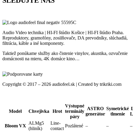
SLEDUJTE NÁS
Audio Video technika | HI-FI štúdio Košice | HI-FI štúdio Praha.
Reproduktory, gramofóny, zosilňovače, DA prevodníky, slúchadlá,
filtrácia, káble a iné komponenty.
Taktiež ponúkame služby ako čistenie vinylov, akustika, ozvučenie
domácnosti na mieru, 4K domáce kino…
Copyright © 2017 – 2026 audiofeel.sk | Created by trikriki.com
Výstupné
ASTRO
Symetrické
Model
Chvejivka
Hrot
terminály
generátor
tlmenie
L
páry
ALMg5
Line-
Bloom VX
Pozlátené
–
–
–
(hliník)
contact