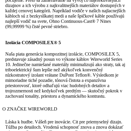
počujeme. Preto sa zameriavame na vývoj čo najefektívnejších
dizajnov a ich výrobu z najkvalitnejších materiálov dostupných v
každej cenovej kategórii. Napríklad vodiče v našich najlacnejších
kábloch sú z bezkyslíkatej medi a naše špičkové káble používajú
najlepší vodič na svete, Ohno Continuous-Cast® 7 Nines
(99,99999 %) čisté pevné striebro.
Izolácia COMPOSILEX® 5
Naša piata generácia kompozitnej izolácie, COMPOSILEX 5,
predstavuje zásadný posun vo výkone káblov Wireworld Series
10. Jedinečne namiešané materiály minimalizujú ako straty, tak aj
triboelektrický šum lepšie než akýkoľvek konvenčný
nízkostratový izolant vrátane DuPont Teflon®. Výsledkom je
mimoriadne tiché pozadie, tónová čistota a expanzívna
priestorovosť, ktoré odhaľujú viac hudobných detailov a
trojrozmernosti než kedykoľvek predtým — skutočný pokrok v
zachovaní tonality, priestoru a dynamického kontrastu.
O ZNAČKE WIREWORLD
Láska k hudbe. Vášeň pre inovácie. Cit pre priemyselný dizajn.
Túžba po detailoch. Vrodená schopnosť znova a znova dokázať