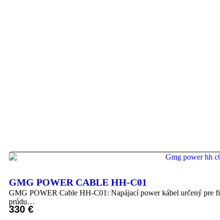
GMG POWER CABLE HH-C01
GMG POWER Cable HH-C01: Napájací power kábel určený pre filte
prúdu…
330
€