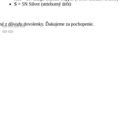
S
= 5N Silver (strieborný drôt)
rené z dôvodu dovolenky. Ďakujeme za pochopenie.