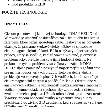
Kód produktu: GEI10
POUŽITÉ TECHNOLÓGIE
DNA* HELIX
Cieľom patentovanej káblovej technológie DNA* HELIX od
Wireworld je umožniť poslucháčom zažiť ich hudbu bez strát a
zafarbení, ktoré bežne spôsobujú káble. Testovanie na polygrafe
ukazuje, že primárne zvukové efekty káblov sú spôsobené
elektromagnetickými efektmi. Efekt nazývaný odpor vírivých
prúdov, ktorý sa zvyšuje, keď sú vlákna skrútené, je obzvlášť
problematický, pretože maskuje tiché hudobné detaily. Na
prekonanie týchto problémov sú vlákna v dizajnoch DNA
HELIX úplne paralelné a poskytujú najpriamejšiu signálnu cestu
pre najnižší odpor vírivých prúdov. Tieto paralelné vlákna
prebiehajú vo vrstvených plochých vodičoch, ktoré usmerňujú
elektromagnetickú energiu a potláčajú rušenie. Okrem toho v
analógových kábloch je vzdialenosť medzi kladným a záporným
vodičom jemne doladená sluchom, aby zodpovedala čistému
zvuku priameho spojenia. Účinok tohto ladenia je ako zaostrenie
šošovky, pričom nádherné textúry a dynamika živej hudby
prechádzajú do živého 3-D zaostrenia, keď sú rozostupy správne.
(*Delineated Neutralizing Array)