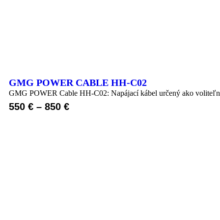
GMG POWER CABLE HH-C02
GMG POWER Cable HH-C02: Napájací kábel určený ako voliteľné p
550
€
–
850
€