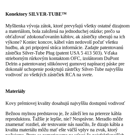
Konektory SILVER-TUBE™
Myšlienka vývoja zátok, ktoré prevyšujú všetky ostatné dizajnom
a materiálom, bola založená na jednoduchej otázke; prečo sa
obťažovať zdokonaľovaním káblov, ak zástrčky uberajú na ich
výkone? Koniec koncov, kábel vám nedovolí počuť všetku
hudbu, ak pri pripojení stráca informácie. Zadajte patentovanú
zástrčku Silver-Tube Plug (patent USA 5 413 503). Vďaka
strieborným rúrkovým kontaktom OFC, izolátorom DuPont
Delrin a patentovanej silikónovej gumovej napínacej páske pre
dokonalé uchopenie poskytujú zástrčky Silver-Tube najvyššiu
vodivosť zo všetkých zástrčiek RCA na svete.
Materiály
Kovy prémiovej kvality dosahujú najvyššiu dostupnú vodivosť
Bežnou mylnou predstavou je, že záleží len na priereze kábla
reproduktora. Ťažšie je lepšie, nie? Nesprávne. Meradlo môže
znamenať rozdiel, ale testovanie nás naučilo, že dizajn kábla a
kvalita materiálu môžu mať ešte väčší vplyv na zvuk, ktorý