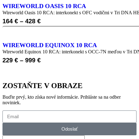
WIREWORLD OASIS 10 RCA
Wireworld Oasis 10 RCA: interkonekt s OFC vodičmi v Tri DNA H
164
€
–
428
€
WIREWORLD EQUINOX 10 RCA
Wireworld Equinox 10 RCA: interkonekt s OCC-7N meďou v Tri 
229
€
–
999
€
ZOSTAŇTE V OBRAZE
Buďte prvý, kto získa nové informácie. Prihláste sa na odber
noviniek.
Odoslať