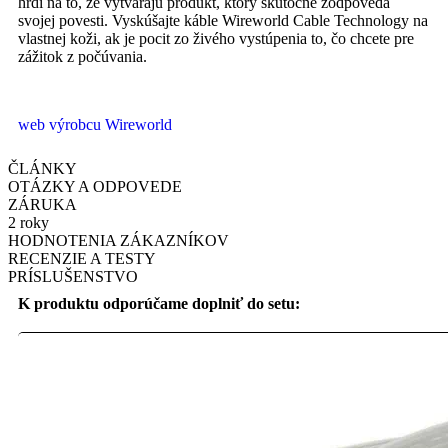
hrdí na to, že vytvárajú produkt, ktorý skutočne zodpovedá
svojej povesti. Vyskúšajte káble Wireworld Cable Technology na
vlastnej koži, ak je pocit zo živého vystúpenia to, čo chcete pre
zážitok z počúvania.
web výrobcu Wireworld
ČLÁNKY
OTÁZKY A ODPOVEDE
ZÁRUKA
2 roky
HODNOTENIA ZÁKAZNÍKOV
RECENZIE A TESTY
PRÍSLUŠENSTVO
K produktu odporúčame doplniť do setu: