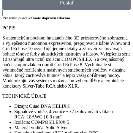
Poslať
Pre tento produkt máte dopravu zdarma.
POPIS
S autentickým pocitom hmatateľného 3D priestorového zobrazenia
a vylepšenou hudobnou expresivitou, prepojovacie káble Wireworld
Gold Eclipse 10 osvetľujú jemné detaily a zároveň zachovávajú
bohaté tónové farby akustických nástrojov a hlasov. Vylepšenia série
10 zahŕňajú ultra-tichú izoláciu COMPOSILEX 5 a dvojnásobný
počet skupín vlákien oproti Gold Eclipse 8. Vychutnajte si
výnimočné rozlíšenie z masívnych strieborných vodičov v dizajne
kábla, ktorý zachováva hutnosť a teplo vašej obľúbenej hudby.
Modernizujte váš systém s možnosťou výberu dĺžky a terminácie —
konektory Silver-Tube RCA alebo XLR.
TECHNICKÉ ÚDAJE
Dizajn: Quad DNA HELIX®
Signálové vodiče: 4 vodiče • 32 izolovaných vlákien —
RCA: 18AWG | 0,8 mm²
Izolácia: COMPOSILEX® 5
Materiál vodiča: Solid Silver
Kontakty konektora (RCA): silver-clad OFC