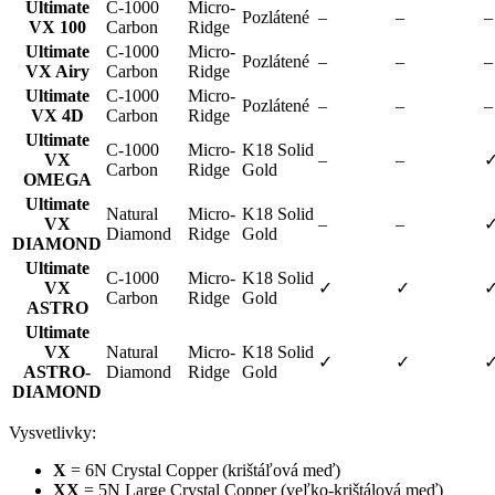
Ultimate
C-1000
Micro-
Pozlátené
–
–
–
VX 100
Carbon
Ridge
Ultimate
C-1000
Micro-
Pozlátené
–
–
–
VX Airy
Carbon
Ridge
Ultimate
C-1000
Micro-
Pozlátené
–
–
–
VX 4D
Carbon
Ridge
Ultimate
C-1000
Micro-
K18 Solid
VX
–
–
Carbon
Ridge
Gold
OMEGA
Ultimate
Natural
Micro-
K18 Solid
VX
–
–
Diamond
Ridge
Gold
DIAMOND
Ultimate
C-1000
Micro-
K18 Solid
VX
✓
✓
Carbon
Ridge
Gold
ASTRO
Ultimate
VX
Natural
Micro-
K18 Solid
✓
✓
ASTRO-
Diamond
Ridge
Gold
DIAMOND
Vysvetlivky:
X
= 6N Crystal Copper (krištáľová meď)
XX
= 5N Large Crystal Copper (veľko-krištálová meď)