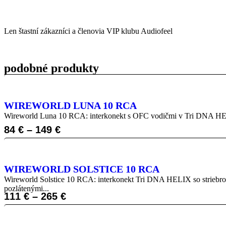
Len štastní zákazníci a členovia VIP klubu Audiofeel
podobné produkty
WIREWORLD LUNA 10 RCA
Wireworld Luna 10 RCA: interkonekt s OFC vodičmi v Tri DNA H
84
€
–
149
€
WIREWORLD SOLSTICE 10 RCA
Wireworld Solstice 10 RCA: interkonekt Tri DNA HELIX so str
pozlátenými...
111
€
–
265
€